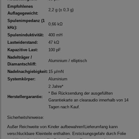
Empfohlenes
2,2 g (± 0,3 g)
Auflagegewicht:
Spulenimpedanz (1
0,66 kΩ
kHz):
Spuleninduktivität:
400 mH
Lastwiderstand:
47 kΩ
Kapazitive Last:
100 pF
Nadelträger /
Aluminium / elliptisch
Diamantschliff:
Nadelnachgiebigkeit:
15 µ/mN
Systemkörper:
Aluminium
2 Jahre*
* Bei Rücksendung der ausgefüllten
Herstellergarantie:
Garantiekarte an clearaudio innerhalb von 14
Tagen nach Kauf.
Sicherheitshinweise:
Außer Reichweite von Kinder aufbewahren!Lieferumfang kann
verschluckbare Kleinteile enthalten. Erstickungsgefahr durch Folie