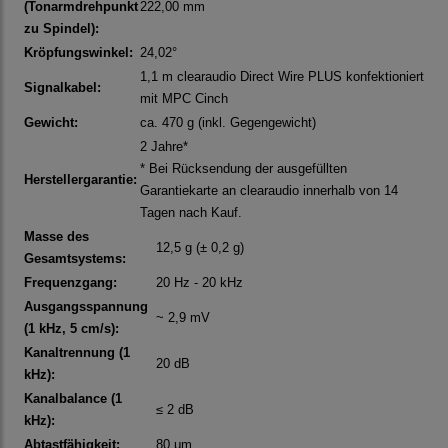
(Tonarmdrehpunkt
222,00 mm
zu Spindel):
Kröpfungswinkel:
24,02°
1,1 m clearaudio Direct Wire PLUS konfektioniert
Signalkabel:
mit MPC Cinch
Gewicht:
ca. 470 g (inkl. Gegengewicht)
2 Jahre*
* Bei Rücksendung der ausgefüllten
Herstellergarantie:
Garantiekarte an clearaudio innerhalb von 14
Tagen nach Kauf.
Masse des
12,5 g (± 0,2 g)
Gesamtsystems:
Frequenzgang:
20 Hz - 20 kHz
Ausgangsspannung
~ 2,9 mV
(1 kHz, 5 cm/s):
Kanaltrennung (1
20 dB
kHz):
Kanalbalance (1
≤ 2 dB
kHz):
Abtastfähigkeit:
80 μm