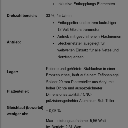
Inklusive Entkopplungs-Elementen
Drehzahlbereich:
33 ⅓, 45 U/min
Entkoppelter und extrem laufruhiger
12 Volt Gleichstrommotor
Antrieb mit geschliffenem Flachriemen
Antrieb:
Steckernetzteil ausgelegt für
weltweiten Einsatz für alle Netze und
Netzfrequenzen
Polierte und gehärtete Stahlachse in einer
Lager:
Bronzebuchse, läuft auf einem Teflonspiegel.
Solider 20 mm Plattenteller aus Acryl mit
hoher Dichte und ausgezeichneter
Plattenteller:
Dimensionsstabilität / CNC-
präzisionsgedrehter Aluminium Sub-Teller
Gleichlauf (bewertet)
± 0,05 %
weniger als:
Max. Leistungsaufnahme: 5,56 Watt
Im Betrieb: 2,81 Watt