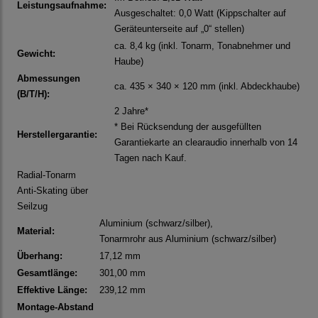
Leistungsaufnahme:
Ausgeschaltet: 0,0 Watt (Kippschalter auf
Geräteunterseite auf „0“ stellen)
ca. 8,4 kg (inkl. Tonarm, Tonabnehmer und
Gewicht:
Haube)
Abmessungen
ca. 435 × 340 × 120 mm (inkl. Abdeckhaube)
(B/T/H):
2 Jahre*
* Bei Rücksendung der ausgefüllten
Herstellergarantie:
Garantiekarte an clearaudio innerhalb von 14
Tagen nach Kauf.
Radial-Tonarm
Anti-Skating über
Seilzug
Aluminium (schwarz/silber),
Material:
Tonarmrohr aus Aluminium (schwarz/silber)
Überhang:
17,12 mm
Gesamtlänge:
301,00 mm
Effektive Länge:
239,12 mm
Montage-Abstand