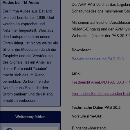
Audes bei TM Audio
Der AVM PAS 30.3 ist das Ergebnis
Die Firma Audes aus Estland
Schaltungsdesigns minimieren Stör
existiert bereits seit 1936. Dort
Mit seinen zahlreichen Anschluss
werden Lautsprecher und
MM/MC-Eingang und den AVM typi
Netzfilter hergestellt. Was aus
Webradio,…) bietet der PAS 30.3 f
den Lautsprechern an unsere
Ohren dringt, ist nichts weiter als
Strom, die Modulation durch die
Download:
Zuspieler und die Verstärkung
Bedienungsanleitung PAS 30.3
des Signals. Ist ein Anteil an
dieser Kette nicht "sauber",
Link:
macht sich das im Klang
bemerkbar. Da kommen die
Testbericht AreaDVD PAS 30.3 + 
Netzfilter ins Spiel, die den
Hier finden Sie die passenden End
Strom säubern und den Klang
erheblich verbessern.
Technische Daten PAS 30.3
Vorstufe (Pre-Out)
Weiterempfehlen
Eingangswiderstand