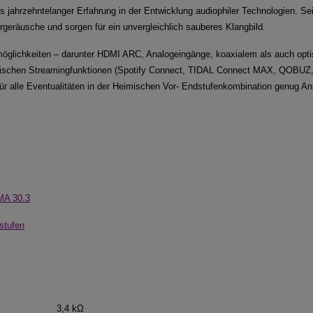
 jahrzehntelanger Erfahrung in der Entwicklung audiophiler Technologien. Se
geräusche und sorgen für ein unvergleichlich sauberes Klangbild.
möglichkeiten – darunter HDMI ARC, Analogeingänge, koaxialem als auch opt
schen Streamingfunktionen (Spotify Connect, TIDAL Connect MAX, QOBUZ
ür alle Eventualitäten in der Heimischen Vor- Endstufenkombination genug A
MA 30.3
stufen
3,4 kΩ