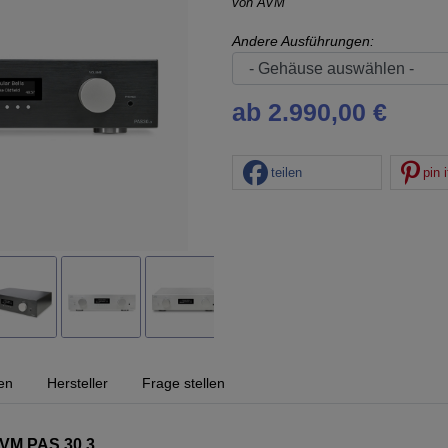
von
AVM
Andere Ausführungen:
ab 2.990,00 €
teilen
pin i
en
Hersteller
Frage stellen
AVM PAS 30.3