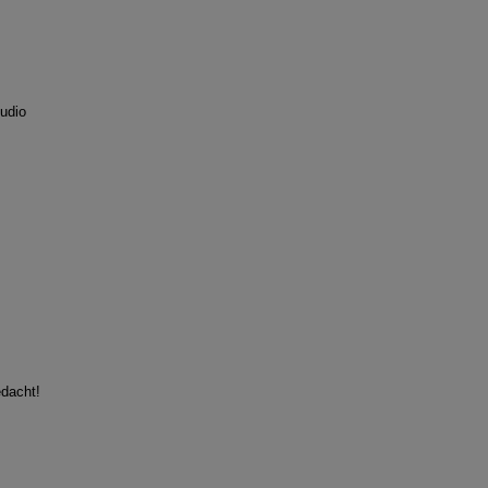
udio
edacht!