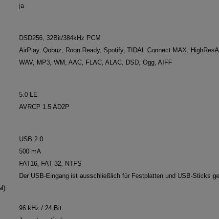
ja
DSD256, 32Bit/384kHz PCM
AirPlay, Qobuz, Roon Ready, Spotify, TIDAL Connect MAX, HighResA
WAV, MP3, WM, AAC, FLAC, ALAC, DSD, Ogg, AIFF
5.0 LE
AVRCP 1.5 AD2P
USB 2.0
500 mA
FAT16, FAT 32, NTFS
Der USB-Eingang ist ausschließlich für Festplatten und USB-Sticks g
l)
96 kHz / 24 Bit