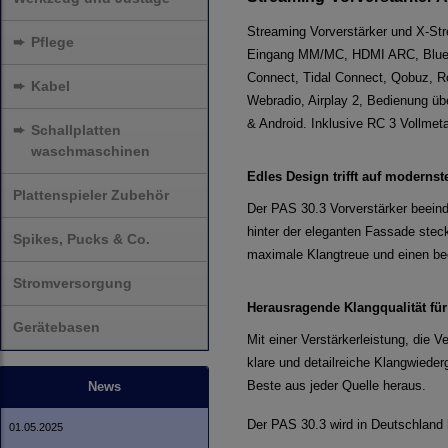
Streaming Vorverstärker und X-St
➨
Pflege
Eingang MM/MC, HDMI ARC, Bluet
Connect, Tidal Connect, Qobuz, R
➨
Kabel
Webradio, Airplay 2, Bedienung üb
& Android. Inklusive RC 3 Vollmet
➨
Schallplatten
waschmaschinen
Edles Design trifft
auf modernst
Plattenspieler Zubehör
Der PAS 30.3 Vorverstärker beein
hinter der eleganten Fassade stec
Spikes, Pucks & Co.
maximale Klangtreue und einen b
Stromversorgung
Herausragende Klangqualität
für
Gerätebasen
Mit einer Verstärkerleistung, die
klare und detailreiche Klangwieder
Beste aus jeder Quelle heraus.
News
Der PAS 30.3 wird in Deutschland h
01.05.2025