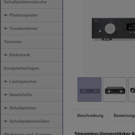
Schallplattenwäsche
➨
Plattenspieler
➨
Tonabnehmer
Tonarme
➨
Elektronik
Komplettanlagen
➨
Lautsprecher
➨
Headshells
➨
Schallplatten
Beschreibung
Bewertung
➨
Schallplattenhüllen
Streaming-Vorverstärker 
Werkzeug und Justage