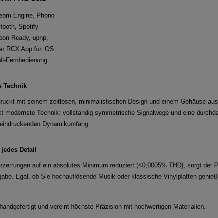
ream Engine, Phono
ooth, Spotify
oon Ready, upnp,
er RCX App für iOS
all-Fernbedienung
e Technik
druckt mit seinem zeitlosen, minimalistischen Design und einem Gehäuse a
kt modernste Technik: vollständig symmetrische Signalwege und eine durchda
eeindruckenden Dynamikumfang.
 jedes Detail
 Verzerrungen auf ein absolutes Minimum reduziert (<0,0005% THD), sorgt der 
gabe. Egal, ob Sie hochauflösende Musik oder klassische Vinylplatten genieße
andgefertigt und vereint höchste Präzision mit hochwertigen Materialien.