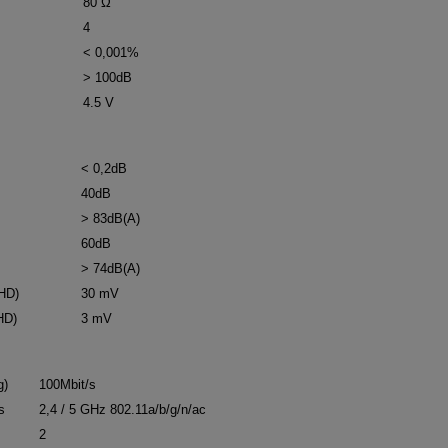
80 Ω
4
< 0,001%
> 100dB
4.5 V
< 0,2dB
40dB
> 83dB(A)
60dB
> 74dB(A)
HD)
30 mV
HD)
3 mV
g)
100Mbit/s
s
2,4 / 5 GHz 802.11a/b/g/n/ac
2