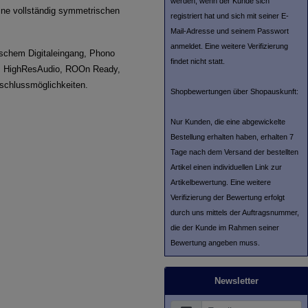
werden, wenn der Kunde sich
ine vollständig symmetrischen
registriert hat und sich mit seiner E-
Mail-Adresse und seinem Passwort
anmeldet. Eine weitere Verifizierung
ischem Digitaleingang, Phono
findet nicht statt.
, HighResAudio, ROOn Ready,
nschlussmöglichkeiten.
Shopbewertungen über Shopauskunft:
Nur Kunden, die eine abgewickelte
Bestellung erhalten haben, erhalten 7
Tage nach dem Versand der bestellten
Artikel einen individuellen Link zur
Artikelbewertung. Eine weitere
Verifizierung der Bewertung erfolgt
durch uns mittels der Auftragsnummer,
die der Kunde im Rahmen seiner
Bewertung angeben muss.
Newsletter