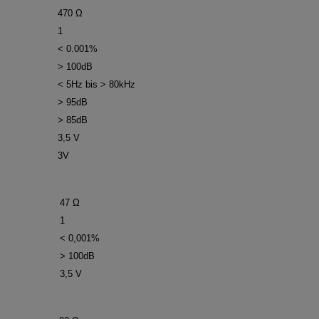
470 Ω
1
< 0.001%
> 100dB
< 5Hz bis > 80kHz
> 95dB
> 85dB
3,5 V
3V
47 Ω
1
< 0,001%
> 100dB
3,5 V