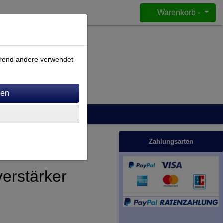
Warenkorb -
ährend andere verwendet
Zahlungsarten
erstärker