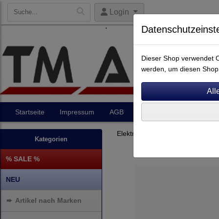
Login
Datenschutzeinst
Dieser Shop verwendet Co
werden, um diesen Shop 
Startseite
Impressum
AGB
Artikel
Kontakt
Elektronik
Streamer
Kategorien
% SALE %
NEU
➨
Artikel nach Marken