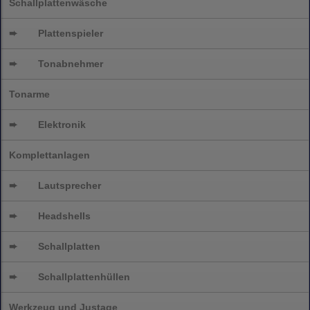
Schallplattenwäsche
➨
Plattenspieler
➨
Tonabnehmer
Tonarme
➨
Elektronik
Komplettanlagen
➨
Lautsprecher
➨
Headshells
➨
Schallplatten
➨
Schallplattenhüllen
Werkzeug und Justage