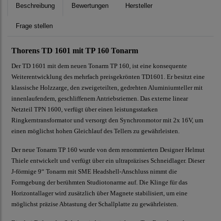
Beschreibung
Bewertungen
Hersteller
Frage stellen
Thorens TD 1601 mit TP 160 Tonarm
Der TD 1601 mit dem neuen Tonarm TP 160, ist eine konsequente
Weiterentwicklung des mehrfach preisgekrönten TD1601. Er besitzt eine
klassische Holzzarge, den zweigeteilten, gedrehten Aluminiumteller mit
innenlaufendem, geschliffenem Antriebsriemen. Das externe linear
Netzteil TPN 1600, verfügt über einen leistungsstarken
Ringkerntransformator und versorgt den Synchronmotor mit 2x 16V, um
einen möglichst hohen Gleichlauf des Tellers zu gewährleisten.
Der neue Tonarm TP 160 wurde von dem renommierten Designer Helmut
Thiele entwickelt und verfügt über ein ultrapräzises Schneidlager. Dieser
J-förmige 9“ Tonarm mit SME Headshell-Anschluss nimmt die
Formgebung der berühmten Studiotonarme auf. Die Klinge für das
Horizontallager wird zusätzlich über Magnete stabilisiert, um eine
möglichst präzise Abtastung der Schallplatte zu gewährleisten.