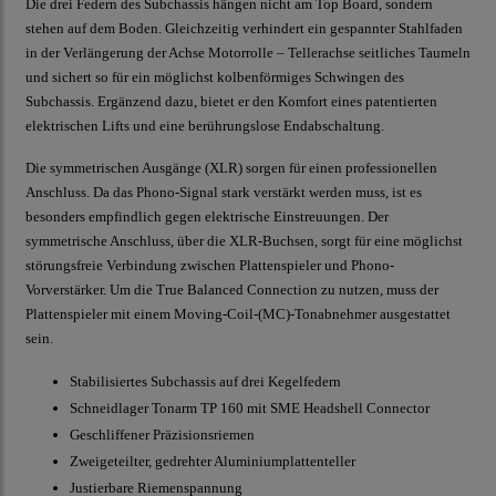
Die drei Federn des Subchassis hängen nicht am Top Board, sondern
stehen auf dem Boden. Gleichzeitig verhindert ein gespannter Stahlfaden
in der Verlängerung der Achse Motorrolle – Tellerachse seitliches Taumeln
und sichert so für ein möglichst kolbenförmiges Schwingen des
Subchassis. Ergänzend dazu, bietet er den Komfort eines patentierten
elektrischen Lifts und eine berührungslose Endabschaltung.
Die symmetrischen Ausgänge (XLR) sorgen für einen professionellen
Anschluss. Da das Phono-Signal stark verstärkt werden muss, ist es
besonders empfindlich gegen elektrische Einstreuungen. Der
symmetrische Anschluss, über die XLR-Buchsen, sorgt für eine möglichst
störungsfreie Verbindung zwischen Plattenspieler und Phono-
Vorverstärker. Um die True Balanced Connection zu nutzen, muss der
Plattenspieler mit einem Moving-Coil-(MC)-Tonabnehmer ausgestattet
sein.
Stabilisiertes Subchassis auf drei Kegelfedern
Schneidlager Tonarm TP 160 mit SME Headshell Connector
Geschliffener Präzisionsriemen
Zweigeteilter, gedrehter Aluminiumplattenteller
Justierbare Riemenspannung