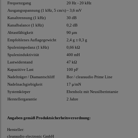
Frequenzgang
20 Hz - 20 kHz
Ausgangsspannung (1 kHz, 5 cm/s)
~ 3,6 mV
Kanaltrennung (1 kHz)
30 dB
Kanalbalance (1 kHz)
0,2 dB
Abtastfähigkeit
90 μm
Empfohlenes Auflagegewicht
2,4 g ± 0,3 g
Spulenimpedanz (1 kHz)
0,66 kΩ
Spuleninduktivität
400 mH
Lastwiderstand
47 kΩ
Kapazitive Last
100 pF
Nadelträger / Diamantschliff
Bor / clearaudio Prime Line
Nadelnachgiebigkeit
17 μ/mN
Systemkörper
Ebenholz mit Neusilberintarsie
Herstellergarantie
2 Jahre
Angaben gemäß Produktsicherheitsverordnung:
Hersteller:
clearaudio electronic GmbH