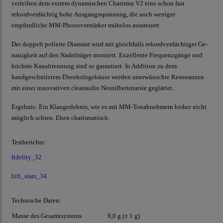
verleihen dem extrem dynamischen Charisma V2 eine schon fast
rekordverdächtig hohe Ausgangsspannung, die auch weniger
empfindliche MM-Phonoverstärker mühelos aussteuert.
Der doppelt polierte Diamant wird mit gleichfalls rekordverdächtiger Ge-
nauigkeit auf den Nadelträger montiert. Exzellente Frequenzgänge und
höchste Kanaltrennung sind so garantiert. In Addition zu dem
handgeschnitztem Ebenholzgehäuse werden unerwünschte Resonanzen
mit einer innovativen clearaudio Neusilberintarsie geglättet.
Ergebnis: Ein Klangerlebnis, wie es mit MM-Tonabnehmern bisher nicht
möglich schien. Eben charismatisch.
Testberichte:
fidelity_32
hifi_stars_34
Technische Daten:
Masse des Gesamtsystems
9,0 g (± 1 g)