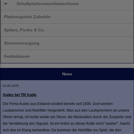
➨
Schallplatten
waschmaschinen
Plattenspieler Zubehör
Spikes, Pucks & Co.
Stromversorgung
Gerätebasen
News
01.05.2025
Audes bei TM Audio
Die Firma Audes aus Estland existiert bereits seit 1936. Dort werden
Lautsprecher und Netzfilter hergestellt. Was aus den Lautsprechern an unsere
Ohren dringt, ist nichts weiter als Strom, die Modulation durch die Zuspieler und
die Verstärkung des Signals. Ist ein Anteil an dieser Kette nicht "sauber", macht
sich das im Klang bemerkbar. Da kommen die Netzfilter ins Spiel, die den