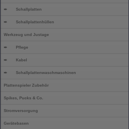
➨
Schallplatten
➨
Schallplattenhüllen
Werkzeug und Justage
➨
Pflege
➨
Kabel
➨
Schallplatten
waschmaschinen
Plattenspieler Zubehör
Spikes, Pucks & Co.
Stromversorgung
Gerätebasen