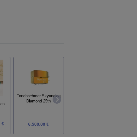
Tonabnehmer Skyanalog
Tonabnehmer van den
Tonab
Diamond 25th
Hul MC 10 Special
den
 €
1.431,00 €
6.500,00 €
1.590,00 €