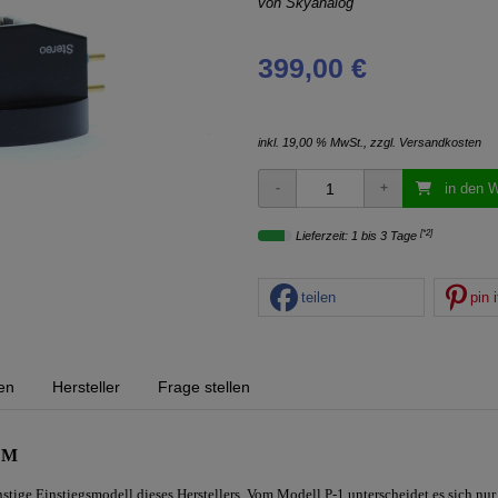
von
Skyanalog
399,00 €
inkl. 19,00 % MwSt., zzgl.
Versandkosten
in den 
[*2]
Lieferzeit: 1 bis 3 Tage
teilen
pin i
en
Hersteller
Frage stellen
 M
stige Einstiegsmodell dieses Herstellers. Vom Modell P-1 unterscheidet es sich nu