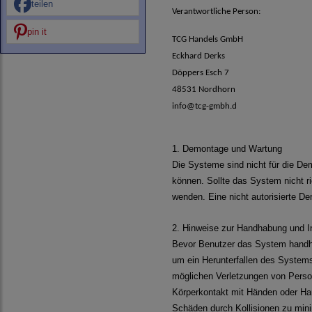
teilen
Verantwortliche Person:
pin it
TCG Handels GmbH
Eckhard Derks
Döppers Esch 7
48531 Nordhorn
info@tcg-gmbh.d
1. Demontage und Wartung
Die Systeme sind nicht für die D
können. Sollte das System nicht r
wenden. Eine nicht autorisierte 
2. Hinweise zur Handhabung und In
Bevor Benutzer das System handha
um ein Herunterfallen des Syste
möglichen
Verletzungen von Perso
Körperkontakt mit Händen oder Ha
Schäden durch Kollisionen zu mini