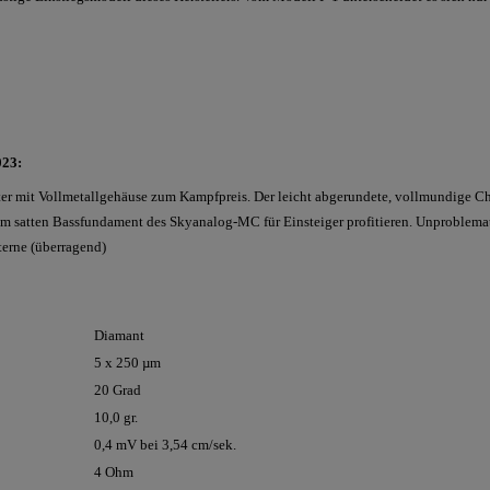
023:
er mit Vollmetallgehäuse zum Kampfpreis. Der leicht abgerundete, vollmundige Cha
om satten Bassfundament des Skyanalog-MC für Einsteiger profitieren. Unproblema
erne (überragend)
Diamant
5 x 250 µm
20 Grad
10,0 gr.
0,4 mV bei 3,54 cm/sek.
4 Ohm