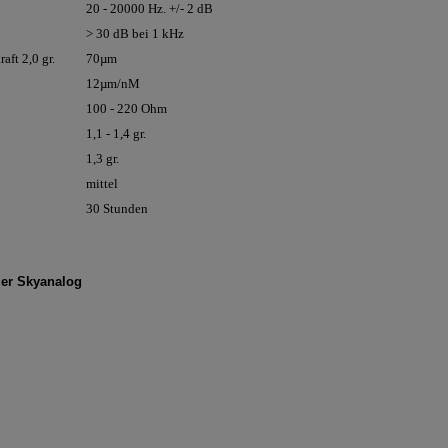
20 - 20000 Hz. +/- 2 dB
> 30 dB bei 1 kHz
aft 2,0 gr.
70µm
12µm/nM
100 - 220 Ohm
1,1 - 1,4 gr.
1,3 gr.
mittel
30 Stunden
er Skyanalog