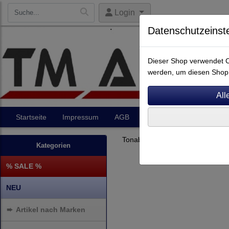
Login
Datenschutzeinst
Dieser Shop verwendet Co
werden, um diesen Shop 
Startseite
Impressum
AGB
Artikel
Kontakt
Tonabnehmer
MC
Kategorien
% SALE %
NEU
➨
Artikel nach Marken