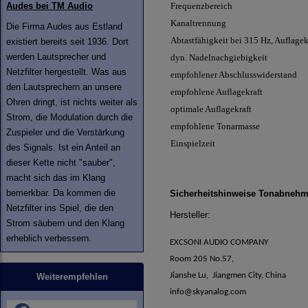
Audes bei TM Audio
Frequenzbereich
Kanaltrennung
Die Firma Audes aus Estland
Abtastfähigkeit bei 315 Hz, Auflagekr
existiert bereits seit 1936. Dort
werden Lautsprecher und
dyn. Nadelnachgiebigkeit
Netzfilter hergestellt. Was aus
empfohlener Abschlusswiderstand
den Lautsprechern an unsere
empfohlene Auflagekraft
Ohren dringt, ist nichts weiter als
optimale Auflagekraft
Strom, die Modulation durch die
empfohlene Tonarmasse
Zuspieler und die Verstärkung
Einspielzeit
des Signals. Ist ein Anteil an
dieser Kette nicht "sauber",
macht sich das im Klang
bemerkbar. Da kommen die
Sicherheitshinweise Tonabnehm
Netzfilter ins Spiel, die den
Hersteller:
Strom säubern und den Klang
erheblich verbessern.
EXCSONI AUDIO COMPANY
Room 205 No.57,
Jianshe Lu, Jiangmen City, China
Weiterempfehlen
info@skyanalog.com