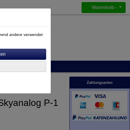
Warenkorb -
ährend andere verwendet
Zahlungsarten
Skyanalog P-1