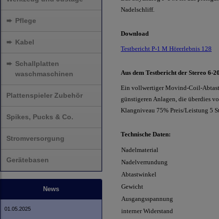
Nadelschliff.
➨
Pflege
Download
➨
Kabel
Testbericht P-1 M Hörerlebnis 128
➨
Schallplatten
Aus dem Testbericht der Stereo 6-2
waschmaschinen
Ein vollwertiger Movind-Coil-Abtast
Plattenspieler Zubehör
günstigeren Anlagen, die überdies v
Klangniveau 75% Preis/Leistung 5 St
Spikes, Pucks & Co.
Technische Daten:
Stromversorgung
Nadelmaterial
Gerätebasen
Nadelverrundung
Abtastwinkel
Gewicht
News
Ausgangsspannung
01.05.2025
interner Widerstand