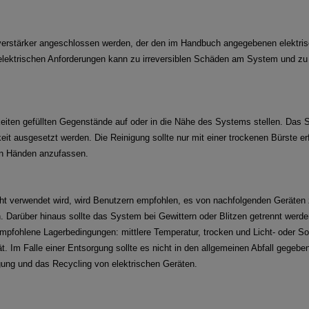
rverstärker angeschlossen werden, der den im Handbuch angegebenen
elektri
elektrischen Anforderungen kann zu
irreversiblen Schäden am System und zu 
keiten gefüllten Gegenstände auf oder in die Nähe des Systems stellen. Das
S
eit ausgesetzt werden. Die Reinigung sollte
nur mit einer trockenen Bürste e
en Händen
anzufassen.
ht verwendet wird, wird Benutzern empfohlen, es von nachfolgenden
Geräten 
. Darüber hinaus sollte das System bei
Gewittern oder Blitzen getrennt wer
mpfohlene Lagerbedingungen: mittlere Temperatur, trocken und Licht- oder S
ät. Im Falle einer Entsorgung sollte es nicht in den allgemeinen
Abfall gegeben
orgung und das Recycling von elektrischen Geräten.