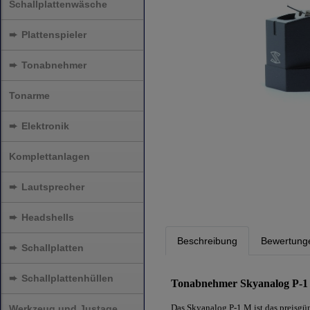
Schallplattenwäsche
➨
Plattenspieler
➨
Tonabnehmer
Tonarme
➨
Elektronik
Komplettanlagen
➨
Lautsprecher
➨
Headshells
Beschreibung
Bewertung
➨
Schallplatten
➨
Schallplattenhüllen
Tonabnehmer Skyanalog P-1
Das Skyanalog P-1 M ist das preisgün
Werkzeug und Justage