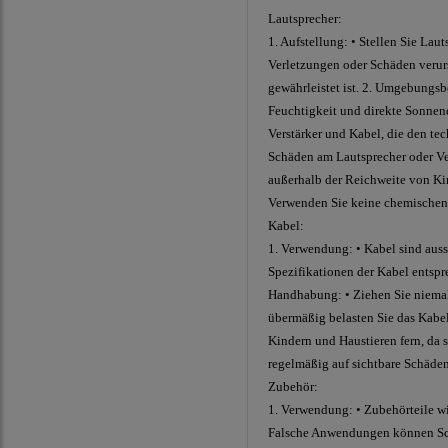
Lautsprecher:
1. Aufstellung: • Stellen Sie Lau
Verletzungen oder Schäden verurs
gewährleistet ist. 2. Umgebungs
Feuchtigkeit und direkte Sonnene
Verstärker und Kabel, die den te
Schäden am Lautsprecher oder Vers
außerhalb der Reichweite von Kin
Verwenden Sie keine chemischen 
Kabel:
1. Verwendung: • Kabel sind auss
Spezifikationen der Kabel entspre
Handhabung: • Ziehen Sie niemals
übermäßig belasten Sie das Kabel
Kindern und Haustieren fern, da s
regelmäßig auf sichtbare Schäden
Zubehör:
1. Verwendung: • Zubehörteile w
Falsche Anwendungen können Schä