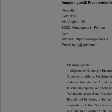
Angaben gemäß Produktsicherhe
Hersteller
Gold Note
Via Virginio, 158
50025 Montespertoli - Firenze
Italy
Website:
https://www.goldnote.it
Email: mktg@goldnote.it
Elektronikgeräte:
1. Allgemeine Nutzung: • Elektro
Sonneneinstrahlung, Feuchtigkei
anderen Flüssigkeiten. 2. Elektr
falsche Stromquelle kann Schäden
Verlängerungskabel an. • Bei si
Betrieb und Belüftung: • Stellen 
vermeiden. • Achten Sie auf aus
4. Kinder und Haustiere: • Halte