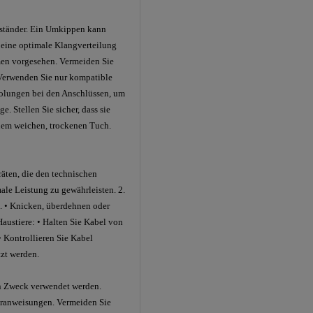
erständer. Ein Umkippen kann
d eine optimale Klangverteilung
men vorgesehen. Vermeiden Sie
 Verwenden Sie nur kompatible
 Polungen bei den Anschlüssen, um
. Stellen Sie sicher, dass sie
inem weichen, trockenen Tuch.
äten, die den technischen
male Leistung zu gewährleisten. 2.
. • Knicken, überdehnen oder
austiere: • Halten Sie Kabel von
• Kontrollieren Sie Kabel
tzt werden.
en Zweck verwendet werden.
eranweisungen. Vermeiden Sie