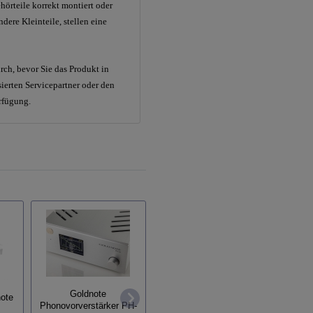
hörteile korrekt montiert oder
dere Kleinteile, stellen eine
ch, bevor Sie das Produkt in
sierten Servicepartner oder den
erfügung.
Unison Research Unico
Goldnote
note
Qua
Pre v2
Phonovorverstärker PH-