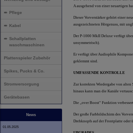
A ausgehend von einer neuartigen hau
➨
Pflege
Dieser Vorverstärker gehört einer ne
ausgezeichneten Hörgenuss, mit ​​un
➨
Kabel
Der P-1000 MkII Deluxe verfügt über 
➨
Schallplatten
unsymmetrisch).
waschmaschinen
Er verfügt über Audiophile Kompone
Plattenspieler Zubehör
geklemmt sind.
Spikes, Pucks & Co.
UMFASSENDE KONTROLLE
Stromversorgung
Zur korrekten Wiedergabe von alten S
hinaus kann man die Kanäle vertausc
Gerätebasen
Die „over Boost“ Funktion verbesser
Der große Farbbildschirm des Vorver
News
Drehknopfs auf der Frontplatte oder 
01.05.2025
UPGRADES