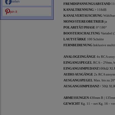
teilen
FREMDSPANNUNGSABSTAND
11
KANALTRENNUNG
> 118dB
pin it
KANALVERTAUSCHUNG
Wählbar
MONO/STEREOBETRIEB
ja
POLARITÄT/PHASE
0°/180°
BOOSTERSCHALTUNG
Variabel (
LAUTSTÄRKE
100 Schritte
FERNBEDIENUNG
Inklusive mult
ANALOGEINGÄNGE
4x RCA unsy
EINGANGSPEGEL
RCA – 2Vrms, b
EINGANGSIMPEDANZ
100kΩ XL
AUDIO AUSGÄNGE
2x RCA unsymm
AUSGANGSPEGEL
Max. bis zu 2
AUSGANGSIMPEDANZ
< 50Ω XL
ABMESSUNGEN
430mm B | 135mm
GEWICHT
Kg. 11 – net Kg. 16 – ve