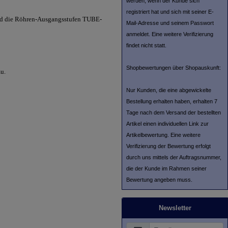
werden, wenn der Kunde sich
registriert hat und sich mit seiner E-
und die Röhren-Ausgangsstufen TUBE-
Mail-Adresse und seinem Passwort
anmeldet. Eine weitere Verifizierung
findet nicht statt.
Shopbewertungen über Shopauskunft:
u.
Nur Kunden, die eine abgewickelte
Bestellung erhalten haben, erhalten 7
Tage nach dem Versand der bestellten
Artikel einen individuellen Link zur
Artikelbewertung. Eine weitere
Verifizierung der Bewertung erfolgt
durch uns mittels der Auftragsnummer,
die der Kunde im Rahmen seiner
Bewertung angeben muss.
Newsletter