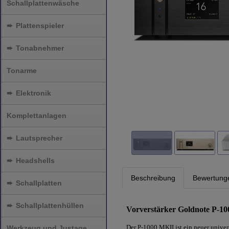
Schallplattenwäsche
➨
Plattenspieler
➨
Tonabnehmer
Tonarme
➨
Elektronik
Komplettanlagen
➨
Lautsprecher
➨
Headshells
Beschreibung
Bewertung
➨
Schallplatten
➨
Schallplattenhüllen
Vorverstärker Goldnote P-1
Der P-1000 MKII ist ein neuer univer
Werkzeug und Justage