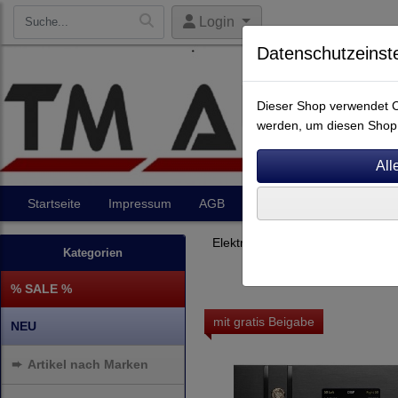
Login
Datenschutzeinst
Dieser Shop verwendet Co
werden, um diesen Shop 
Startseite
Impressum
AGB
Artikel
Kontakt
Elektronik
Vorverstärker
Kategorien
% SALE %
mit gratis Beigabe
NEU
➨
Artikel nach Marken