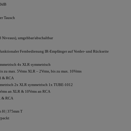
0dB
er Tausch
3 Niveaus), umgehbar/abschaltbar
ifunktionaler Fernbedienung IR-Empfänger auf Vorder- und Rückseite
mmetrisch 4x XLR symmetrisch
is zu max. 5Vrms XLR – 2Vrms, bis zu max. 10Vrms
R & RCA
etrisch 2x XLR symmetrisch 1x TUBE-1012
0Vrms an XLR & 10Vrms an RCA
R & RCA
 H | 375mm T
rpackt