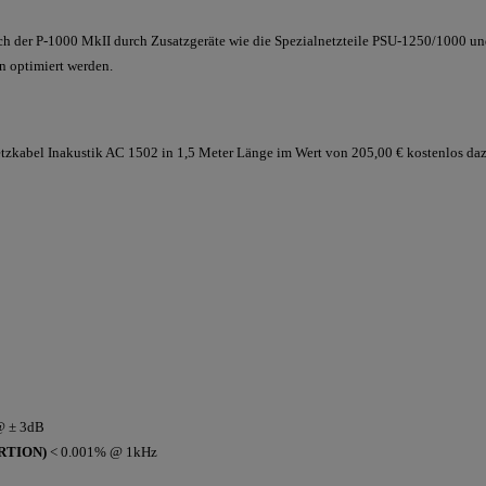
ch der P-1000 MkII durch Zusatzgeräte wie die Spezialnetzteile PSU-1250/1000 
n optimiert werden.
Netzkabel Inakustik AC 1502 in 1,5 Meter Länge im Wert von 205,00 € kostenlos daz
@ ± 3dB
RTION)
< 0.001% @ 1kHz