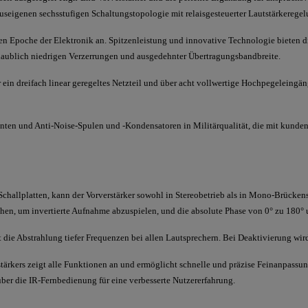
seigenen sechsstufigen Schaltungstopologie mit relaisgesteuerter Lautstärkeregel
uen Epoche der Elektronik an. Spitzenleistung und innovative Technologie bieten d
glaublich niedrigen Verzerrungen und ausgedehnter Übertragungsbandbreite.
ein dreifach linear geregeltes Netzteil und über acht vollwertige Hochpegeleingän
nten und Anti-Noise-Spulen und -Kondensatoren in Militärqualität, die mit kund
challplatten, kann der Vorverstärker sowohl in Stereobetrieb als in Mono-Brücken
hen, um invertierte Aufnahme abzuspielen, und die absolute Phase von 0° zu 180° 
t die Abstrahlung tiefer Frequenzen bei allen Lautsprechern. Bei Deaktivierung wi
stärkers zeigt alle Funktionen an und ermöglicht schnelle und präzise Feinanpass
über die IR-Fernbedienung für eine verbesserte Nutzererfahrung.