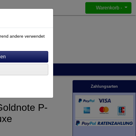
Warenkorb -
ährend andere verwendet
Zahlungsarten
Goldnote P-
uxe