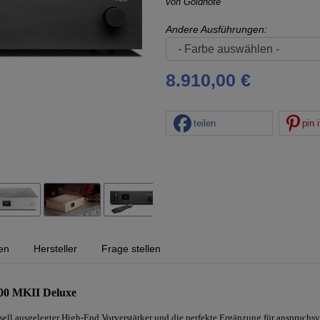
von
Goldnote
Andere Ausführungen:
8.910,00 €
teilen
pin i
en
Hersteller
Frage stellen
000 MKII Deluxe
sell ausgelegter High-End Vorverstärker und die perfekte Ergänzung für anspruchsvo