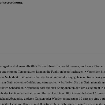
itsverordnung:
nikgeräte sind ausschließlich für den Einsatz in geschlossenen, trockenen Räumen 
t und extreme Temperaturen können die Funktion beeinträchtigen. • Vermeiden Sie
ische Sicherheit: • Verwenden Sie das Gerät nur mit der angegebenen Stromversorgu
 am Gerät oder eine Gefährdung verursachen. • Schließen Sie das Gerät niemals an
chtbaren Schäden an Netzkabeln oder anderen Komponenten darf das Gerät nicht in
Sie das Gerät auf eine stabile und flache Oberfläche. Blockieren Sie keine Lüftung
reichend Abstand zu anderen Geräten oder Wänden (mindestens 10 cm), um eine opti
n Sie das Gerät von Kindern und Haustieren fern, insbesondere von Kleinteilen, die