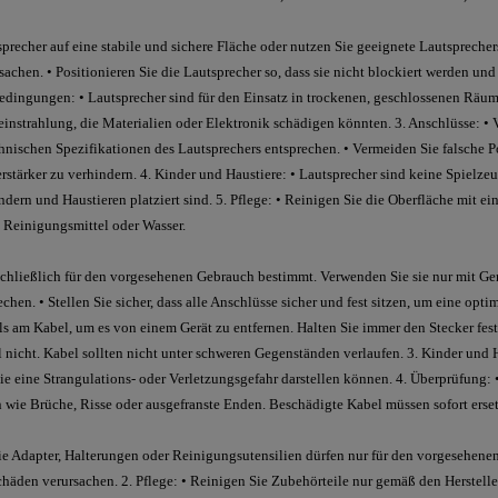
tsprecher auf eine stabile und sichere Fläche oder nutzen Sie geeignete Lautsprech
achen. • Positionieren Sie die Lautsprecher so, dass sie nicht blockiert werden un
bedingungen: • Lautsprecher sind für den Einsatz in trockenen, geschlossenen Räu
instrahlung, die Materialien oder Elektronik schädigen könnten. 3. Anschlüsse: •
chnischen Spezifikationen des Lautsprechers entsprechen. • Vermeiden Sie falsche
tärker zu verhindern. 4. Kinder und Haustiere: • Lautsprecher sind keine Spielzeuge
dern und Haustieren platziert sind. 5. Pflege: • Reinigen Sie die Oberfläche mit e
Reinigungsmittel oder Wasser.
chließlich für den vorgesehenen Gebrauch bestimmt. Verwenden Sie sie nur mit Ger
chen. • Stellen Sie sicher, dass alle Anschlüsse sicher und fest sitzen, um eine opti
 am Kabel, um es von einem Gerät zu entfernen. Halten Sie immer den Stecker fest
 nicht. Kabel sollten nicht unter schweren Gegenständen verlaufen. 3. Kinder und H
ie eine Strangulations- oder Verletzungsgefahr darstellen können. 4. Überprüfung: 
 wie Brüche, Risse oder ausgefranste Enden. Beschädigte Kabel müssen sofort erse
ie Adapter, Halterungen oder Reinigungsutensilien dürfen nur für den vorgesehen
den verursachen. 2. Pflege: • Reinigen Sie Zubehörteile nur gemäß den Herstell