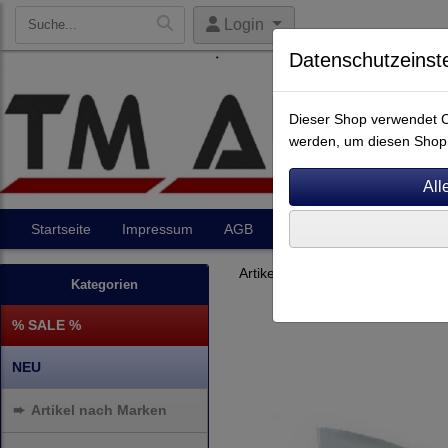
Login
Datenschutzeinst
Dieser Shop verwendet Co
werden, um diesen Shop 
Startseite
Impressum
AGB
Artikel
Kontakt
Artikel nach Marken
P - Z
Kategorien
% SALE %
NEU
➨
Artikel nach Marken