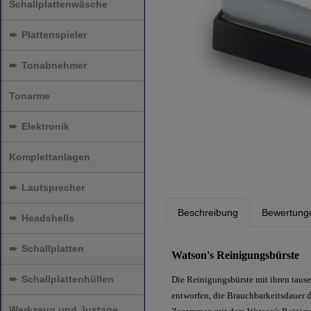
Schallplattenwäsche
➨
Plattenspieler
➨
Tonabnehmer
Tonarme
➨
Elektronik
Komplettanlagen
➨
Lautsprecher
Beschreibung
Bewertung
➨
Headshells
➨
Schallplatten
Watson's Reinigungsbürste
➨
Schallplattenhüllen
Die Reinigungsbürste mit ihren tause
entworfen, die Brauchbarkeitsdauer 
Werkzeug und Justage