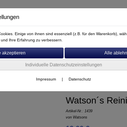
ellungen
okies. Einige von ihnen sind essenziell (z.B. für den Warenkorb), w
und Ihre Erfahrung zu verbessern.
Individuelle Datenschutzeinstellungen
Service
Watson´s
Impressum
|
Datenschutz
Watson´s Rein
Artikel-Nr.:
1439
von
Watsons