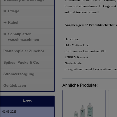
Zusammen mit dem Watson's Reinigung
lösen und abzunehmen. Im Gegensatz
➨
Pflege
auf und trocknet schnell.
➨
Kabel
Angaben gemäß Produktsicherheit
➨
Schallplatten
Hersteller:
waschmaschinen
HiFi Matters B.V.
Plattenspieler Zubehör
Cort van der Lindenstraat 8H
2288EV Ruswuk
Spikes, Pucks & Co.
Niederlande
info@hifimatters.nl / www.hifimatters
Stromversorgung
Ähnliche Produkte:
Gerätebasen
News
01.05.2025