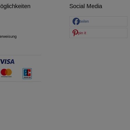
glichkeiten
Social Media
teilen
pin it
erweisung