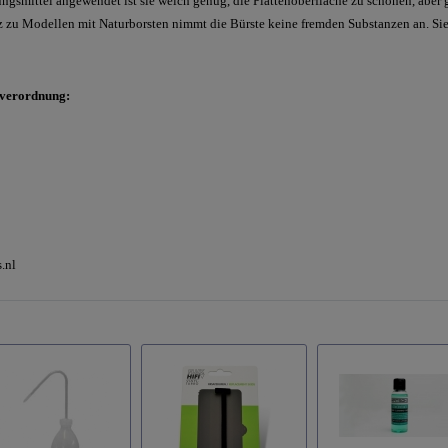
smittel angewendet ist sie weich genug, die Plattenoberfläche zu schonen, aber gr
 zu Modellen mit Naturborsten nimmt die Bürste keine fremden Substanzen an. Si
sverordnung:
.nl