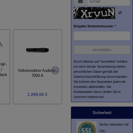
Eingabe Sicherheitscode: *
anmelden
Durch Klicken auf "anmelden" erkläre
 NF-
Perpet
ich mich mit der Verarbeitung meiner
 /
Vollverstärker Audiolab
(Ausfü
persönlichen Daten gemäß der
Tonarmlift Q Up
lack
7000 A
mit 
Datenschutzerklärung
einverstanden.
Sie können den Newsletter jederzeit
kostenlos abbestellen. Die
Kontaktdaten hierzu finden Sie in
1.299,00 €
59,00 €
3.925,
unserem Impressum.
Sicherheit
Sicher einkaufen mit
SSL-