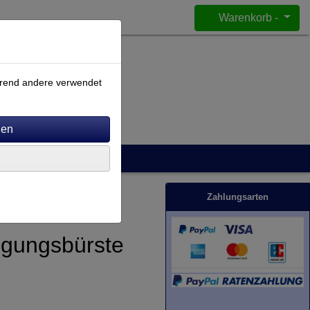
Warenkorb -
ährend andere verwendet
Zahlungsarten
igungsbürste