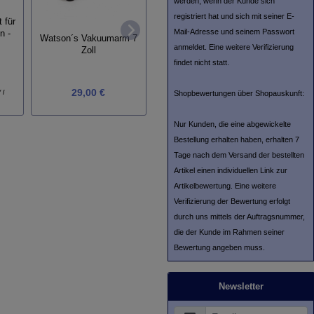
werden, wenn der Kunde sich
registriert hat und sich mit seiner E-
 für
Mail-Adresse und seinem Passwort
n -
Flux Filter für Vinyl-Turbo
Watson´s Vakuumarm 7
Watson
anmeldet. Eine weitere Verifizierung
Zoll
findet nicht statt.
29,90 €
29,00 €
 l
Grundpreis:
14,95 € / Stück
Shopbewertungen über Shopauskunft:
Nur Kunden, die eine abgewickelte
Bestellung erhalten haben, erhalten 7
Tage nach dem Versand der bestellten
Artikel einen individuellen Link zur
Artikelbewertung. Eine weitere
Verifizierung der Bewertung erfolgt
durch uns mittels der Auftragsnummer,
die der Kunde im Rahmen seiner
Bewertung angeben muss.
Newsletter