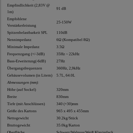
Empfindlichkeit (2,83V @
91 dB
1m)
Empfohlene
25-150W
Verstärkerleistung
Spitzenbelastbarkeit SPL
110dB
Nennimpedanz
6Ω (Kompatibel 8Ω)
Minimale Impedanz
3.5Ω
Frequenzgang (+/-3dB)
35Hz ~ 22kHz
Bass-Erweiterung(-6dB)
27Hz
Übergangsfrequenzen
360Hz, 2,9kHz
Gehäusevolumen (in Litern)
5.7L, 64.0L
Abmessungen (mm):
Höhe (auf Sockel)
320mm
Breite
830mm
Tiefe (mit Anschlüssen)
340 (+30)mm
Größe des Kartons
965 x 495 x 455mm
Nettogewicht
30.2kg/Stück
Bruttogewicht
35.0kg/Karton
Oberfläche
Schwarz/Walnuss/Weiß Klavierlack