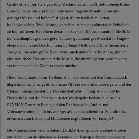
Centre eine proprietäre gewebte Glasfasermatrix im Mitteltonbereich zum
Einsatz. Diese Struktur bietet eine hervorragende Kombination aus
geringer Masse und hoher Festigkeit, die zusätzlich mit einer
hochplastischen Beschichtung versehen ist, um das akustische Verhalten
zu kontrollieren. Bei einem derart massearmen Konus kommt für die Sicke
nur ein dämpfungsarmes, geschäumtes, gummiartiges Material in Frage –
ebenfalls mit einer Beschichtung für lange Haltbarkeit. Eine linearisierte
Ausgabe über eine große Bandbreite, auch außerhalb der Achse, fördert
eine natürliche Reaktion auf die Musik, die überall gehört werden kann
wo immer auch der Zuhörer sitzen möchte.
Diese Kombination von Treibern, die noch besser auf den Einsatzzweck
abgestimmt sind, sorgt für ein neues Niveau der Stimmwiedergabe und der
Klangbühnenpräsentation. Das musikalische Timing, die räumliche
Darstellung und die Präzision in der Wiedergabe bedeuten, dass das
ELYSIAN Centre in Bezug auf den Realismus bei Audio- und
Videoanwendungen nichts weniger als atemberaubend ist. Soundtracks
erwachen zum Leben und Filmszenen explodieren vor Energie!
Die wunderschön verarbeiteten ELYSIAN-Lautsprechersysteme wurden
entwickelt, um die akustische Leistung der Lautsprecher zu verbessern