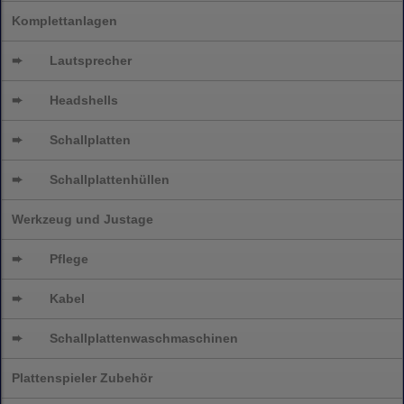
Komplettanlagen
➨
Lautsprecher
➨
Headshells
➨
Schallplatten
➨
Schallplattenhüllen
Werkzeug und Justage
➨
Pflege
➨
Kabel
➨
Schallplatten
waschmaschinen
Plattenspieler Zubehör