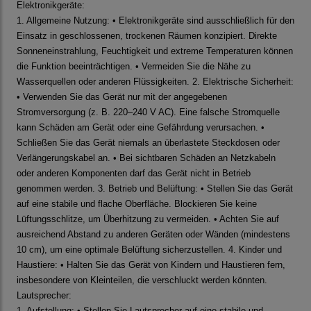
Elektronikgeräte:
1. Allgemeine Nutzung: • Elektronikgeräte sind ausschließlich für den
Einsatz in geschlossenen, trockenen Räumen konzipiert. Direkte
Sonneneinstrahlung, Feuchtigkeit und extreme Temperaturen können
die Funktion beeinträchtigen. • Vermeiden Sie die Nähe zu
Wasserquellen oder anderen Flüssigkeiten. 2. Elektrische Sicherheit:
• Verwenden Sie das Gerät nur mit der angegebenen
Stromversorgung (z. B. 220–240 V AC). Eine falsche Stromquelle
kann Schäden am Gerät oder eine Gefährdung verursachen. •
Schließen Sie das Gerät niemals an überlastete Steckdosen oder
Verlängerungskabel an. • Bei sichtbaren Schäden an Netzkabeln
oder anderen Komponenten darf das Gerät nicht in Betrieb
genommen werden. 3. Betrieb und Belüftung: • Stellen Sie das Gerät
auf eine stabile und flache Oberfläche. Blockieren Sie keine
Lüftungsschlitze, um Überhitzung zu vermeiden. • Achten Sie auf
ausreichend Abstand zu anderen Geräten oder Wänden (mindestens
10 cm), um eine optimale Belüftung sicherzustellen. 4. Kinder und
Haustiere: • Halten Sie das Gerät von Kindern und Haustieren fern,
insbesondere von Kleinteilen, die verschluckt werden könnten.
Lautsprecher:
1. Aufstellung: • Stellen Sie Lautsprecher auf eine stabile und