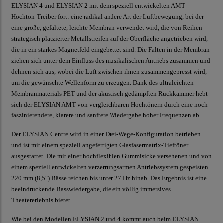
ELYSIAN 4 und ELYSIAN 2 mit dem speziell entwickelten AMT-
Hochton-Treiber fort: eine radikal andere Art der Luftbewegung, bei der
eine große, gefaltete, leichte Membran verwendet wird, die von Reihen
strategisch platzierter Metallstreifen auf der Oberfläche angetrieben wird,
die in ein starkes Magnetfeld eingebettet sind. Die Falten in der Membran
ziehen sich unter dem Einfluss des musikalischen Antriebs zusammen und
dehnen sich aus, wobei die Luft zwischen ihnen zusammengepresst wird,
um die gewünschte Wellenform zu erzeugen. Dank des ultraleichten
Membranmaterials PET und der akustisch gedämpften Rückkammer hebt
sich der ELYSIAN AMT von vergleichbaren Hochtönern durch eine noch
faszinierendere, klarere und sanftere Wiedergabe hoher Frequenzen ab.
Der ELYSIAN Centre wird in einer Drei-Wege-Konfiguration betrieben
und ist mit einem speziell angefertigten Glasfasermatrix-Tieftöner
ausgestattet. Die mit einer hochflexiblen Gummisicke versehenen und von
einem speziell entwickelten verzerrungsarmen Antriebssystem gespeisten
220 mm (8,5″) Bässe reichen bis unter 27 Hz hinab. Das Ergebnis ist eine
beeindruckende Basswiedergabe, die ein völlig immersives
Theatererlebnis bietet.
Wie bei den Modellen ELYSIAN 2 und 4 kommt auch beim ELYSIAN