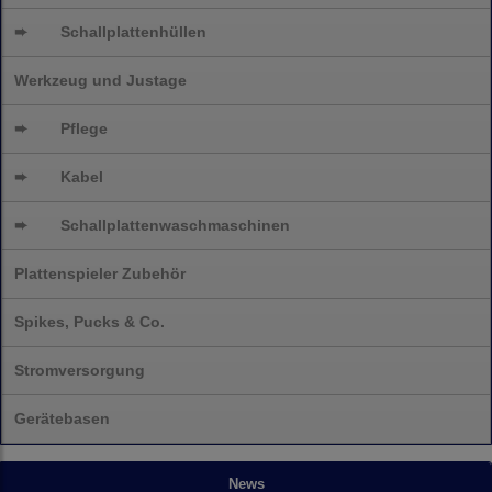
➨
Schallplattenhüllen
Werkzeug und Justage
➨
Pflege
➨
Kabel
➨
Schallplatten
waschmaschinen
Plattenspieler Zubehör
Spikes, Pucks & Co.
Stromversorgung
Gerätebasen
News