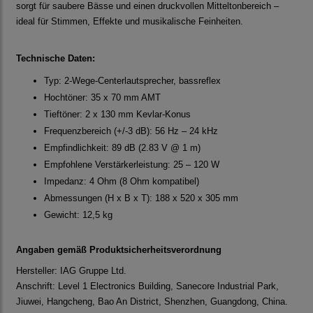
sorgt für saubere Bässe und einen druckvollen Mitteltonbereich –
ideal für Stimmen, Effekte und musikalische Feinheiten.
Technische Daten:
Typ: 2-Wege-Centerlautsprecher, bassreflex
Hochtöner: 35 x 70 mm AMT
Tieftöner: 2 x 130 mm Kevlar-Konus
Frequenzbereich (+/-3 dB): 56 Hz – 24 kHz
Empfindlichkeit: 89 dB (2.83 V @ 1 m)
Empfohlene Verstärkerleistung: 25 – 120 W
Impedanz: 4 Ohm (8 Ohm kompatibel)
Abmessungen (H x B x T): 188 x 520 x 305 mm
Gewicht: 12,5 kg
Angaben gemäß Produktsicherheitsverordnung
Hersteller: IAG Gruppe Ltd.
Anschrift: Level 1 Electronics Building, Sanecore Industrial Park,
Jiuwei, Hangcheng, Bao An District, Shenzhen, Guangdong, China.