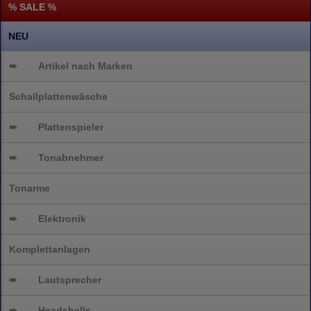
% SALE %
NEU
➨
Artikel nach Marken
Schallplattenwäsche
➨
Plattenspieler
➨
Tonabnehmer
Tonarme
➨
Elektronik
Komplettanlagen
➨
Lautsprecher
➨
Headshells