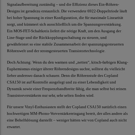
Signalaufbereitung zuständig – und die Effizienz dieses Ein-Röhren-
Designs ist geradezu erstaunlich. Die verwendete 6922-Doppeltriode läuft
bei hoher Spannung in einer Konfiguration, die für maximale Linearität
sorgt, und kümmert sich ausschließlich um die Spannungsverstärkung.
Ein MOS-FET-Schaltkreis liefert die nötige Kraft, um den Ausgang der
Line-Stage und die Rückkopplungsschaltung zu steuern, und
gewährleistet so eine stabile Zusammenarbeit der spannungsgesteuerten
Röhrenwelt und der stromgesteuerten Transistortechnologie.
Doch Achtung: Wenn du den warmen und „netten“, kitsch-farbigen Klang-
Euphemismus einiger älterer Röhrendesigns suchst, solltest du vielleicht
lieber anderswo danach schauen. Denn die Röhrenstufe des Copland
CSA150 ist auf Kontrolle ausgelegt und zu einer Lebendigkeit und
Dynamik sowie einer Frequenzbandbreite fähig, die man selbst bei reinen
Transistorverstärkern nur sehr, sehr selten finden wird.
Für unsere Vinyl-Enthusiasten stellt der Copland CSA150 natürlich einen
hochwertigen MM-Phono-Vorverstärkereingang bereit, der alles andere als
eine Behelfslösung darstellt – weniger hätten wir von Copland auch nicht
erwartet.