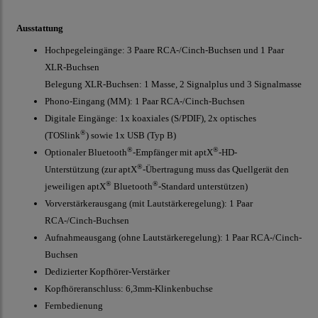
Ausstattung
Hochpegeleingänge: 3 Paare RCA-/Cinch-Buchsen und 1 Paar
XLR-Buchsen
Belegung XLR-Buchsen: 1 Masse, 2 Signalplus und 3 Signalmasse
Phono-Eingang (MM): 1 Paar RCA-/Cinch-Buchsen
Digitale Eingänge: 1x koaxiales (S/PDIF), 2x optisches
®
(TOSlink
) sowie 1x USB (Typ B)
®
®
Optionaler Bluetooth
-Empfänger mit aptX
-HD-
®
Unterstützung
(zur aptX
-Übertragung muss das Quellgerät den
®
®
jeweiligen aptX
Bluetooth
-Standard unterstützen)
Vorverstärkerausgang (mit Lautstärkeregelung): 1 Paar
RCA-/Cinch-Buchsen
Aufnahmeausgang (ohne Lautstärkeregelung): 1 Paar RCA-/Cinch-
Buchsen
Dedizierter Kopfhörer-Verstärker
Kopfhöreranschluss: 6,3mm-Klinkenbuchse
Fernbedienung