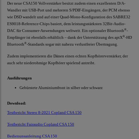
Der neue CSA150 Vollverstärker besitzt zudem einen exzellenten D/A-
Wandler mit USB-Port und mehreren S/PDIF-Eingängen, der PCM ebenso
wie DSD wandelt und auf einer Quad-Mono-Konfiguration des SABRE32
ES9018-Reference-Chips basiert, dem leistungsstärksten 32Bit-Audio-
®
DAC für Consumer-Anwendungen weltweit. Ein optionaler Bluetooth
-
®
Empfänger ist ebenfalls erhältlich – dank der Unterstützung des aptX
-HD
®
Bluetooth
-Standards sogar mit nahezu verlustfreier Übertragung.
Zudem implementieren die Dänen einen echten Kopfhörerverstärker, der
auch sehr niederohmige Kopfhörer spielend antreibt.
Ausführungen
Gebürstete Aluminiumfront in silber oder schwarz
Download:
Testbericht Stereo 8-2021 Copland CSA 150
Testbericht Fairaudio Copland CSA 150
Bedienunsanleitung CSA 150