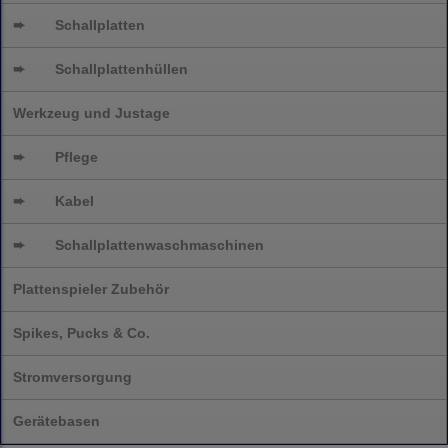
➨
Schallplatten
➨
Schallplattenhüllen
Werkzeug und Justage
➨
Pflege
➨
Kabel
➨
Schallplatten
waschmaschinen
Plattenspieler Zubehör
Spikes, Pucks & Co.
Stromversorgung
Gerätebasen