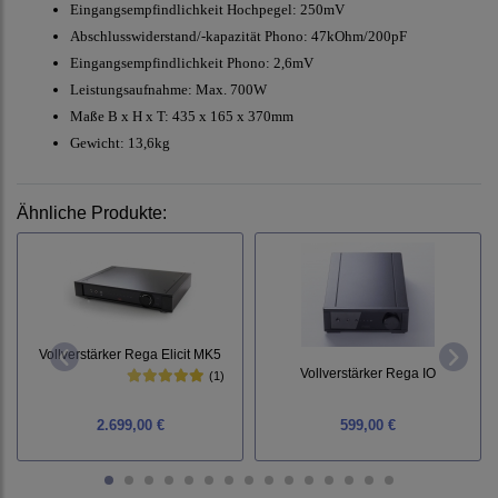
Eingangsempfindlichkeit Hochpegel: 250mV
Abschlusswiderstand/-kapazität Phono: 47kOhm/200pF
Eingangsempfindlichkeit Phono: 2,6mV
Leistungsaufnahme: Max. 700W
Maße B x H x T: 435 x 165 x 370mm
Gewicht: 13,6kg
Ähnliche Produkte:
Vollverstärker Rega Elicit MK5
Vollverstärker Rega IO
(1)
2.699,00 €
599,00 €