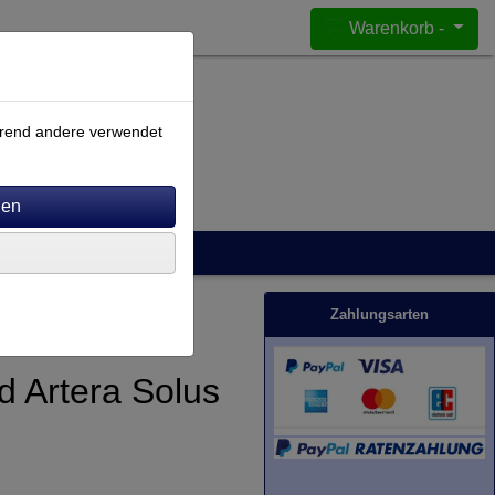
Warenkorb -
ährend andere verwendet
Zahlungsarten
d Artera Solus