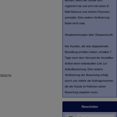
werden, wenn der Kunde sich
registriert hat und sich mit seiner E-
Mail-Adresse und seinem Passwort
anmeldet. Eine weitere Verifizierung
findet nicht statt.
Shopbewertungen über Shopauskunft:
Nur Kunden, die eine abgewickelte
Bestellung erhalten haben, erhalten 7
Tage nach dem Versand der bestellten
Artikel einen individuellen Link zur
Artikelbewertung. Eine weitere
Verifizierung der Bewertung erfolgt
 DSD256
durch uns mittels der Auftragsnummer,
die der Kunde im Rahmen seiner
Bewertung angeben muss.
Newsletter