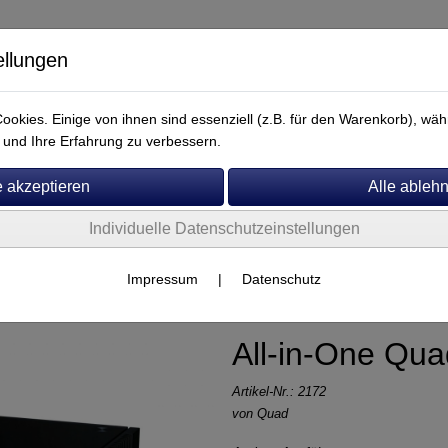
ellungen
okies. Einige von ihnen sind essenziell (z.B. für den Warenkorb), w
und Ihre Erfahrung zu verbessern.
Individuelle Datenschutzeinstellungen
Service
Quad
Impressum
|
Datenschutz
All-in-One Qua
Artikel-Nr.:
2172
von
Quad