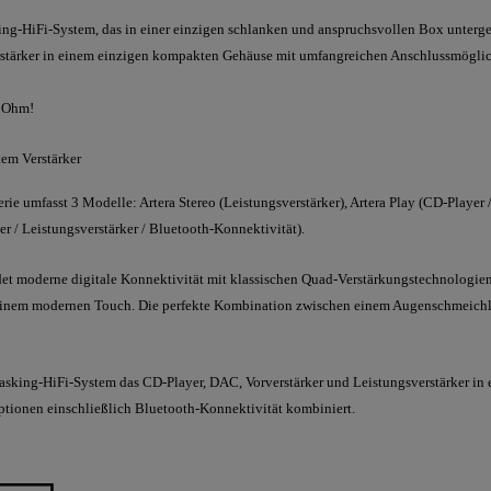
ing-HiFi-System, das in einer einzigen schlanken und anspruchsvollen Box unterge
rstärker in einem einzigen kompakten Gehäuse mit umfangreichen Anschlussmöglic
8 Ohm!
tem Verstärker
rie umfasst 3 Modelle: Artera Stereo (Leistungsverstärker), Artera Play (CD-Player 
er / Leistungsverstärker / Bluetooth-Konnektivität).
ndet moderne digitale Konnektivität mit klassischen Quad-Verstärkungstechnologie
t einem modernen Touch. Die perfekte Kombination zwischen einem Augenschmeich
titasking-HiFi-System das CD-Player, DAC, Vorverstärker und Leistungsverstärker 
tionen einschließlich Bluetooth-Konnektivität kombiniert.