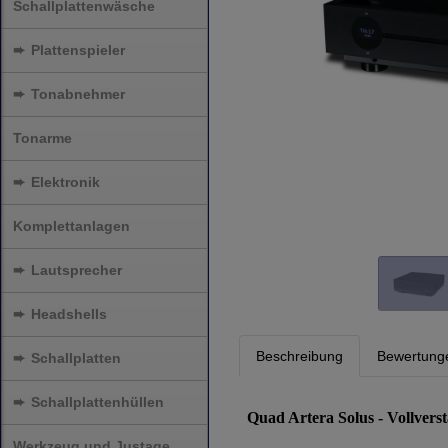
Schallplattenwäsche
➨
Plattenspieler
➨
Tonabnehmer
Tonarme
➨
Elektronik
Komplettanlagen
➨
Lautsprecher
➨
Headshells
Beschreibung
Bewertung
➨
Schallplatten
➨
Schallplattenhüllen
Quad Artera Solus - Vollvers
Werkzeug und Justage