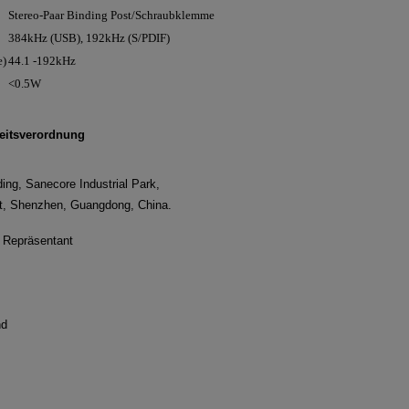
Stereo-Paar Binding Post/Schraubklemme
384kHz (USB), 192kHz (S/PDIF)
e)
44.1 -192kHz
<0.5W
eitsverordnung
ding, Sanecore Industrial Park,
ct, Shenzhen, Guangdong, China.
r Repräsentant
nd