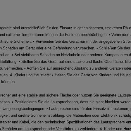
kgeräte sind ausschließlich für den Einsatz in geschlossenen, trockenen Räu
und extreme Temperaturen können die Funktion beeinträchtigen. • Vermeiden
ektrische Sicherheit: • Verwenden Sie das Gerät nur mit der angegebenen Str
nn Schäden am Gerät oder eine Gefährdung verursachen. • Schließen Sie das 
l an. • Bei sichtbaren Schäden an Netzkabeln oder anderen Komponenten dar
lüftung: • Stellen Sie das Gerät auf eine stabile und flache Oberfläche. Blo
 zu vermeiden. • Achten Sie auf ausreichend Abstand zu anderen Geräten od
ellen. 4. Kinder und Haustiere: • Halten Sie das Gerät von Kindern und Haust
n könnten.
sprecher auf eine stabile und sichere Fläche oder nutzen Sie geeignete Lauts
hen. • Positionieren Sie die Lautsprecher so, dass sie nicht blockiert werde
. 2. Umgebungsbedingungen: • Lautsprecher sind für den Einsatz in trockene
gkeit und direkte Sonneneinstrahlung, die Materialien oder Elektronik schädi
tärker und Kabel, die den technischen Spezifikationen des Lautsprechers en
Schäden am Lautsprecher oder Verstärker zu verhindern. 4. Kinder und Haust