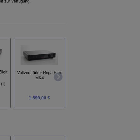
it zur Verfügung.
licit
Vollverstärker Rega Elex
Vollverstärker Audiolab
Vollv
MK4
8300 A
Rese
(1)
1.599,00 €
1.250,00 €