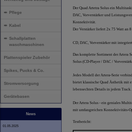
Der Quad Artetra Solus ein Multitask
➨
Pflege
DAC, Vorverstärker und Leistungsve
Konnektivität.
➨
Kabel
Der Verstärker liefert 2x 75 Watt an 
➨
Schallplatten
CD, DAC, Vorverstärker mit integrier
waschmaschinen
Das komplette Sortiment der Artera Se
Plattenspieler Zubehör
Solus (CD-Player / DAC / Vorverstärk
Spikes, Pucks & Co.
Jedes Modell der Artera-Serie verbi
bietet klassische Quad Ästhetik mi
Stromversorgung
lebensechten Details in jedem Track.
Gerätebasen
Der Artera Solus - ein geniales Mul
mit umfangreichen Konnektivitäts-Op
News
Testbericht:
01.05.2025