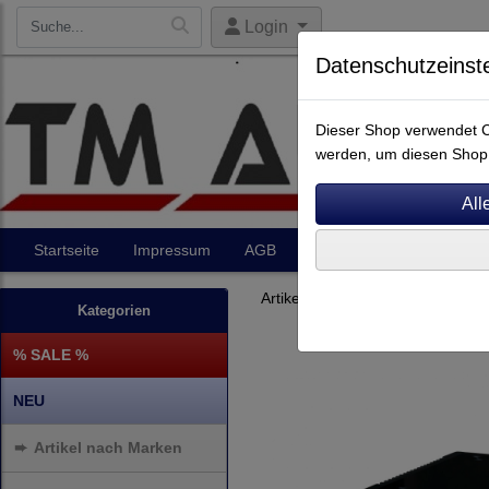
Login
Datenschutzeinst
Dieser Shop verwendet Co
werden, um diesen Shop 
Startseite
Impressum
AGB
Artikel
Kontakt
Artikel nach Marken
P - Z
Kategorien
% SALE %
NEU
➨
Artikel nach Marken