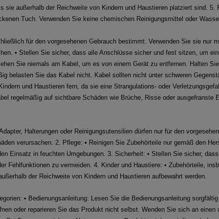
ss sie außerhalb der Reichweite von Kindern und Haustieren platziert sind. 5. 
ockenen Tuch. Verwenden Sie keine chemischen Reinigungsmittel oder Wasse
hließlich für den vorgesehenen Gebrauch bestimmt. Verwenden Sie sie nur mi
hen. • Stellen Sie sicher, dass alle Anschlüsse sicher und fest sitzen, um ei
iehen Sie niemals am Kabel, um es von einem Gerät zu entfernen. Halten Sie
g belasten Sie das Kabel nicht. Kabel sollten nicht unter schweren Gegenstä
Kindern und Haustieren fern, da sie eine Strangulations- oder Verletzungsgefa
Kabel regelmäßig auf sichtbare Schäden wie Brüche, Risse oder ausgefranst
 Adapter, Halterungen oder Reinigungsutensilien dürfen nur für den vorgeseh
en verursachen. 2. Pflege: • Reinigen Sie Zubehörteile nur gemäß den Her
en Einsatz in feuchten Umgebungen. 3. Sicherheit: • Stellen Sie sicher, dass 
r Fehlfunktionen zu vermeiden. 4. Kinder und Haustiere: • Zubehörteile, insbe
 außerhalb der Reichweite von Kindern und Haustieren aufbewahrt werden.
gorien: • Bedienungsanleitung: Lesen Sie die Bedienungsanleitung sorgfältig
nen oder reparieren Sie das Produkt nicht selbst. Wenden Sie sich an einen a