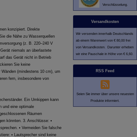
Verschlüsselung.
Versandkosten
men konzipiert. Direkte
Wir versenden innerhalb Deutschlands
 Sie die Nähe zu Wasserquellen
ab einem Warenwert von € 80,00 frei
omversorgung (z. B. 220–240 V
von Versandkosten. Darunter erheben
Gerät niemals an überlastete
wir eine Pauschale in Höhe von € 6,60.
f das Gerät nicht in Betrieb
ckieren Sie keine
RSS Feed
er Wänden (mindestens 10 cm), um
ieren fern, insbesondere von
Seien Sie immer über unsere neuesten
precherständer. Ein Umkippen kann
Produkte informiert.
n und eine optimale
n, geschlossenen Räumen
gen könnten. 3. Anschlüsse: •
tsprechen. • Vermeiden Sie falsche
iere: • Lautsprecher sind keine