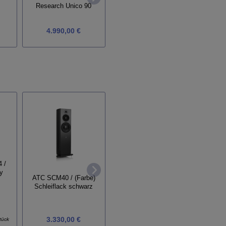
Research Unico 90
Research Unico Due
4.990,00 €
3.199,00 €
 /
Wharfe
y
Wharfedale Elysian 3 /
ATC SCM40 / (Farbe)
(Far
(Farbe) Klavierlack weiß
Schleiflack schwarz
3.499,00 €
3.330,00 €
tück
Grundpreis:
3.499,00 € / Stück
Grundpre