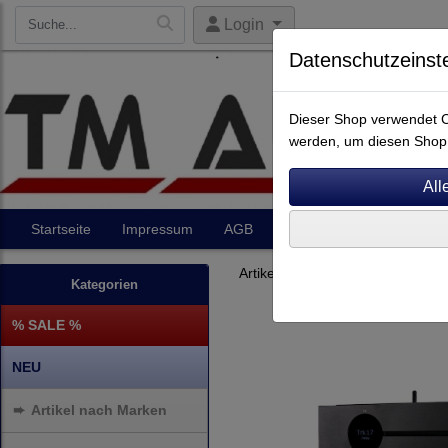
Login
Datenschutzeinst
Dieser Shop verwendet Co
werden, um diesen Shop 
Startseite
Impressum
AGB
Artikel
Kontakt
Artikel nach Marken
P - Z
Kategorien
% SALE %
NEU
➨
Artikel nach Marken