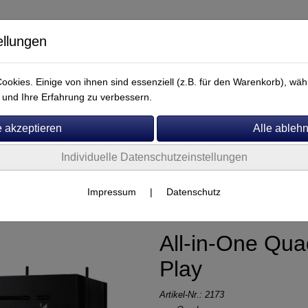
ellungen
okies. Einige von ihnen sind essenziell (z.B. für den Warenkorb), w
und Ihre Erfahrung zu verbessern.
Individuelle Datenschutzeinstellungen
Service
Quad
Impressum
|
Datenschutz
All-in-One Qua
Play
Artikel-Nr.:
2173