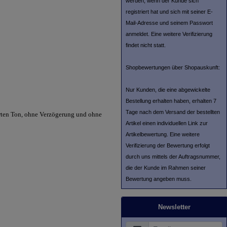
werden, wenn der Kunde sich
registriert hat und sich mit seiner E-
Mail-Adresse und seinem Passwort
anmeldet. Eine weitere Verifizierung
findet nicht statt.
Shopbewertungen über Shopauskunft:
Nur Kunden, die eine abgewickelte
Bestellung erhalten haben, erhalten 7
Tage nach dem Versand der bestellten
erten Ton, ohne Verzögerung und ohne
Artikel einen individuellen Link zur
Artikelbewertung. Eine weitere
Verifizierung der Bewertung erfolgt
durch uns mittels der Auftragsnummer,
die der Kunde im Rahmen seiner
Bewertung angeben muss.
Newsletter