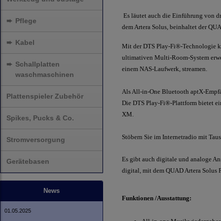
Es läutet auch die Einführung von d
➨
Pflege
dem Artera Solus, beinhaltet der QUA
➨
Kabel
Mit der DTS Play-Fi®-Technologie k
ultimativen Multi-Room-System erwei
➨
Schallplatten
einem NAS-Laufwerk, streamen.
waschmaschinen
Als All-in-One Bluetooth aptX-Empfäng
Plattenspieler Zubehör
Die DTS Play-Fi®-Plattform bietet ei
XM.
Spikes, Pucks & Co.
Stöbern Sie im Internetradio mit T
Stromversorgung
Es gibt auch digitale und analoge A
Gerätebasen
digital, mit dem QUAD Artera Solus P
News
Funktionen /Ausstattung:
01.05.2025