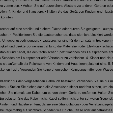
 zu vermeiden. • Achten Sie auf ausreichend Abstand zu anderen Geräten od
ellen. 4. Kinder und Haustiere: • Halten Sie das Gerät von Kindern und Haust
n könnten.
sprecher auf eine stabile und sichere Fläche oder nutzen Sie geeignete Lauts
hen. • Positionieren Sie die Lautsprecher so, dass sie nicht blockiert werde
. 2. Umgebungsbedingungen: • Lautsprecher sind für den Einsatz in trockene
gkeit und direkte Sonneneinstrahlung, die Materialien oder Elektronik schädi
tärker und Kabel, die den technischen Spezifikationen des Lautsprechers en
Schäden am Lautsprecher oder Verstärker zu verhindern. 4. Kinder und Haust
ss sie außerhalb der Reichweite von Kindern und Haustieren platziert sind. 5. 
ockenen Tuch. Verwenden Sie keine chemischen Reinigungsmittel oder Wasse
hließlich für den vorgesehenen Gebrauch bestimmt. Verwenden Sie sie nur mi
hen. • Stellen Sie sicher, dass alle Anschlüsse sicher und fest sitzen, um ei
iehen Sie niemals am Kabel, um es von einem Gerät zu entfernen. Halten Sie
g belasten Sie das Kabel nicht. Kabel sollten nicht unter schweren Gegenstä
Kindern und Haustieren fern, da sie eine Strangulations- oder Verletzungsgefa
Kabel regelmäßig auf sichtbare Schäden wie Brüche, Risse oder ausgefranst