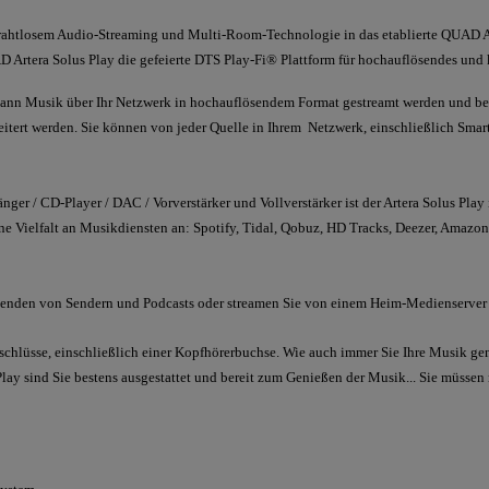
rahtlosem Audio-Streaming und Multi-Room-Technologie in das etablierte QUAD Art
D Artera Solus Play die gefeierte DTS Play-Fi® Plattform für hochauflösendes und
ann Musik über Ihr Netzwerk in hochauflösendem Format gestreamt werden und bei
tert werden. Sie können von jeder Quelle in Ihrem Netzwerk, einschließlich Smar
er / CD-Player / DAC / Vorverstärker und Vollverstärker ist der Artera Solus Play i
ne Vielfalt an Musikdiensten an: Spotify, Tidal, Qobuz, HD Tracks, Deezer, Amazo
ausenden von Sendern und Podcasts oder streamen Sie von einem Heim-Medienserve
nschlüsse, einschließlich einer Kopfhörerbuchse. Wie auch immer Sie Ihre Musik g
lay sind Sie bestens ausgestattet und bereit zum Genießen der Musik... Sie müssen