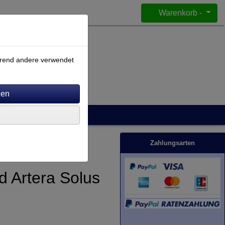
Warenkorb -
ährend andere verwendet
Zahlungsarten
d Artera Solus