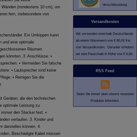
Verschlüsselung.
er Wänden (mindestens 10 cm), um
ieren fern, insbesondere von
Versandkosten
Wir versenden innerhalb Deutschlands
precherständer. Ein Umkippen kann
ab einem Warenwert von € 80,00 frei
n und eine optimale
von Versandkosten. Darunter erheben
n, geschlossenen Räumen
wir eine Pauschale in Höhe von € 6,60.
gen könnten. 3. Anschlüsse: •
tsprechen. • Vermeiden Sie falsche
iere: • Lautsprecher sind keine
RSS Feed
Pflege: • Reinigen Sie die
r.
Seien Sie immer über unsere neuesten
t Geräten, die den technischen
Produkte informiert.
ne optimale Leistung zu
 immer den Stecker fest. •
nden verlaufen. 3. Kinder und
hr darstellen können. 4.
e Enden. Beschädigte Kabel müssen