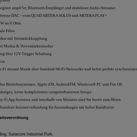
system
egriert ampli?er, Bluetooth-Empfänger und drahtloser Audio-Streamer
eferenz-DAC - vom QUAD ARTERA SOLUS und ARTERA PLAY+
75W an 8 Ohm
le Filter
ärker mit Stromrückkopplung
rter Modus & Vorverstärkermodus
ung über 12V-Trigger Schaltung
ion
Fi streamt Musik über Standard-Wi-Fi-Netzwerke und liefert perfekt synchronisi
allen Betriebssystemen: Apple iOS, AndroidTM, Windows® PC und Fire OS.
dungen, keine komplizierten computerbasierten Setups.
ay-Fi App herunter, und innerhalb von Minuten sind Sie bereit zum Hören.
bundene Internetverbindung für Anwendungen mit hoher Bandbreite
eitsverordnung
ding, Sanecore Industrial Park,