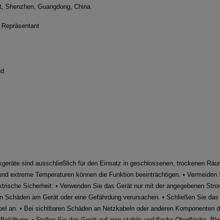
ct, Shenzhen, Guangdong, China.
r Repräsentant
nd
kgeräte sind ausschließlich für den Einsatz in geschlossenen, trockenen Räu
und extreme Temperaturen können die Funktion beeinträchtigen. • Vermeiden
ektrische Sicherheit: • Verwenden Sie das Gerät nur mit der angegebenen Str
nn Schäden am Gerät oder eine Gefährdung verursachen. • Schließen Sie das 
l an. • Bei sichtbaren Schäden an Netzkabeln oder anderen Komponenten dar
lüftung: • Stellen Sie das Gerät auf eine stabile und flache Oberfläche. Blo