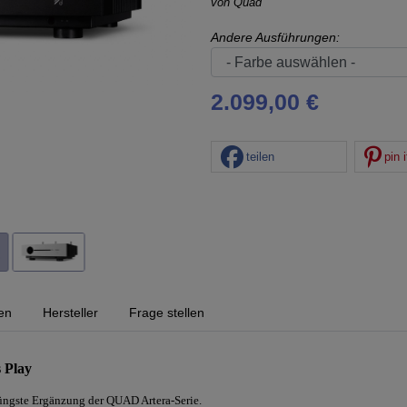
von
Quad
Andere Ausführungen:
2.099,00 €
teilen
pin i
en
Hersteller
Frage stellen
 Play
jüngste Ergänzung der QUAD Artera-Serie.