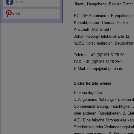
teilen
Jiuwei, Hangcheng, Bao An Distri
pin it
EC | RE Autorisierter Europäische
Kontaktperson: Thomas Henke
Anschrift: IAD GmbH
Johann-Georg-Halske-Straße 11,
41352 Korschenbroich, Deutschla
Telefon: +49 (0)2161 6178 30
FAX: +49 (0)2161 6178 350
E-Mail:
ce-rep@iad-gmbh.de
Sicherheitshinweise
Elektronikgeräte:
1. Allgemeine Nutzung: • Elektroni
Sonneneinstrahlung, Feuchtigkeit 
oder anderen Flüssigkeiten. 2. El
AC). Eine falsche Stromquelle ka
Steckdosen oder Verlängerungskabe
genommen werden. 3. Betrieb und Be