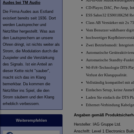
All-in-one Musikwiedergabe
Audes bei TM Audio
CD-Player, DAC, Pre-Amp, Int
Die Firma Audes aus Estland
ESS Sabre32 ES9018K2M R
existiert bereits seit 1936. Dort
Class AB Verstärker mit 2x 
werden Lautsprecher und
Vom Benutzer wählbarer digita
Netzfilter hergestellt. Was aus
hochwertiger Kopfhörerverst
den Lautsprechern an unsere
Ohren dringt, ist nichts weiter als
Zwei Betriebsmodi: Integrie
Strom, die Modulation durch die
Automatische Geräteaktivier
Zuspieler und die Verstärkung
Automatische Standby-Funkt
des Signals. Ist ein Anteil an
Wi-Fi®-Technologie DTS Play-
dieser Kette nicht "sauber",
Verlust der Klangqualität.
macht sich das im Klang
Vollständig kompatibel mit 
bemerkbar. Da kommen die
Einfaches Setup, keine Anmel
Netzfilter ins Spiel, die den
Strom säubern und den Klang
Laden Sie einfach die DTS Pl
erheblich verbessern.
Ethernet-Verbindung Kabelge
Angaben gemäß Produktsicherh
Weiterempfehlen
Hersteller: IAG Gruppe Ltd.
Anschrift: Level 1 Electronics Buil