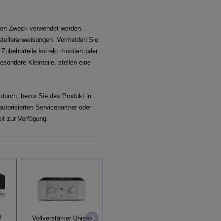
enen Zweck verwendet werden.
stelleranweisungen. Vermeiden Sie
Zubehörteile korrekt montiert oder
sondere Kleinteile, stellen eine
 durch, bevor Sie das Produkt in
utorisierten Servicepartner oder
it zur Verfügung.
Voll
0
Vollverstärker Unison
Vollverstärker Unison