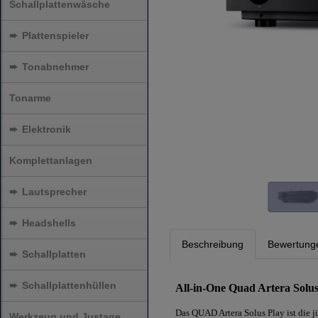
Schallplattenwäsche
➨
Plattenspieler
➨
Tonabnehmer
Tonarme
➨
Elektronik
Komplettanlagen
➨
Lautsprecher
➨
Headshells
Beschreibung
Bewertung
➨
Schallplatten
➨
Schallplattenhüllen
All-in-One Quad Artera Solus
Das QUAD Artera Solus Play ist die 
Werkzeug und Justage