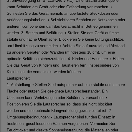
Stromversorgung (z. B. 220–240 V AC). Eine falsche Stromquelle
kann Schäden am Gerät oder eine Gefährdung verursachen. •
Schließen Sie das Gerät niemals an überlastete Steckdosen oder
Verlängerungskabel an. • Bei sichtbaren Schäden an Netzkabeln oder
anderen Komponenten darf das Gerät nicht in Betrieb genommen
werden. 3. Betrieb und Belüftung: • Stellen Sie das Gerät auf eine
stabile und flache Oberfläche. Blockieren Sie keine Lüftungsschlitze,
um Überhitzung zu vermeiden. • Achten Sie auf ausreichend Abstand
zu anderen Geräten oder Wänden (mindestens 10 cm), um eine
optimale Belüftung sicherzustellen. 4. Kinder und Haustiere: • Halten
Sie das Gerät von Kindern und Haustieren fern, insbesondere von
Kleinteilen, die verschluckt werden könnten.
Lautsprecher:
1. Aufstellung: • Stellen Sie Lautsprecher auf eine stabile und sichere
Fläche oder nutzen Sie geeignete Lautsprecherständer. Ein
Umkippen kann Verletzungen oder Schäden verursachen. •
Positionieren Sie die Lautsprecher so, dass sie nicht blockiert
werden und eine optimale Klangverteilung gewährleistet ist. 2.
Umgebungsbedingungen: • Lautsprecher sind für den Einsatz in
trockenen, geschlossenen Räumen vorgesehen. Vermeiden Sie
Feuchtigkeit und direkte Sonneneinstrahlung, die Materialien oder