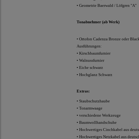
• Geometrie Baerwald / Löfgren "A"
Tonabnehmer (ab Werk)
•
Ortofon Cadenza Bronze
oder Black
Ausführungen:
• Kirschbaumfurnier
• Walnussfurnier
• Eiche schwarz
• Hochglanz Schwarz
Extras:
•
Staubschutzhaube
•
Tonarmwaage
•
verschiedene Werkzeuge
•
Baumwollhandschuhe
•
Hochwertiges Cinchkabel aus deut
•
Hochwertiges Netzkabel aus deuts