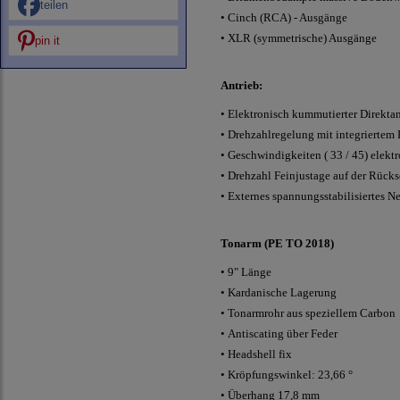
teilen
•
Cinch (RCA) - Ausgänge
•
XLR (symmetrische) Ausgänge
pin it
Antrieb:
•
Elektronisch kummutierter Direkta
•
Drehzahlregelung mit integriertem
•
Geschwindigkeiten ( 33 / 45) elekt
•
Drehzahl Feinjustage auf der Rücks
•
Externes spannungsstabilisiertes Ne
Tonarm (PE TO 2018)
•
9" Länge
•
Kardanische Lagerung
•
Tonarmrohr aus speziellem Carbon
•
Antiscating über Feder
•
Headshell fix
•
Kröpfungswinkel: 23,66 °
• Überhang 17,8 mm