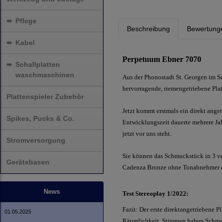
➨
Pflege
Beschreibung
Bewertung
➨
Kabel
Perpetuum Ebner 7070
➨
Schallplatten
waschmaschinen
Aus der Phonostadt St. Georgen im 
hervorragende, riemengetriebene Plat
Plattenspieler Zubehör
Jetzt kommt erstmals ein direkt anget
Spikes, Pucks & Co.
Entwicklungszeit dauerte mehrere Jahr
jetzt vor uns steht.
Stromversorgung
Sie können das Schmuckstück in 3 v
Gerätebasen
Cadenza Bronze ohne Tonabnehmer erw
News
Test Stereoplay 1/2022:
Fazit: Der erste direktangetriebene Pl
01.05.2025
Räumlichkeit. Stimmen haben Schmelz