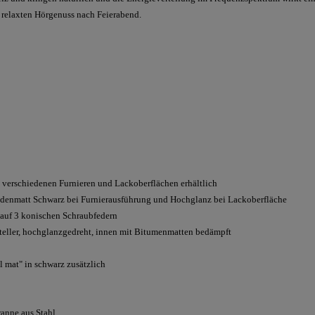
 relaxten Hörgenuss nach Feierabend.
 in verschiedenen Furnieren und Lackoberflächen erhältlich
eidenmatt Schwarz bei Furnierausführung und Hochglanz bei Lackoberfläche
 auf 3 konischen Schraubfedern
eller, hochglanzgedreht, innen mit Bitumenmatten bedämpft
 mat" in schwarz zusätzlich
nne aus Stahl