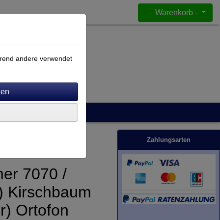
Warenkorb -
ährend andere verwendet
Zahlungsarten
er 7070 /
) Kirschbaum
r) Ortofon