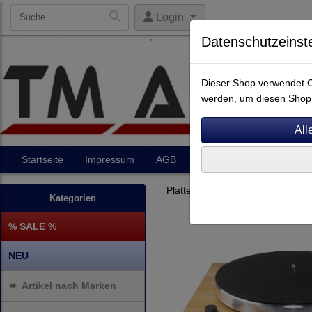
Login
Datenschutzeinst
Dieser Shop verwendet Co
werden, um diesen Shop 
Startseite
Impressum
AGB
Artikel
Kontakt
Plattenspieler
Perpetuum Ebn
Kategorien
% SALE %
NEU
➨
Artikel nach Marken