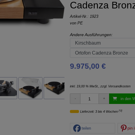
Cadenza Bron
Artikel-Nr.:
1923
von
PE
Andere Ausführungen:
9.975,00 €
inkl. 19,00 % MwSt., zzgl.
Versandkosten
in den 
[*2]
Lieferzeit: 3 bis 4 Wochen
teilen
pin i