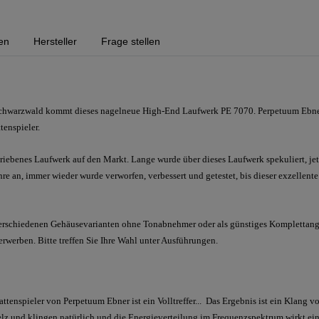
en
Hersteller
Frage stellen
Schwarzwald kommt dieses nagelneue High-End Laufwerk PE 7070. Perpetuum Ebner
tenspieler.
riebenes Laufwerk auf den Markt. Lange wurde über dieses Laufwerk spekuliert, jetz
e an, immer wieder wurde verworfen, verbessert und getestet, bis dieser exzellente
erschiedenen Gehäusevarianten ohne Tonabnehmer oder als günstiges Komplettan
erben. Bitte treffen Sie Ihre Wahl unter Ausführungen.
attenspieler von Perpetuum Ebner ist ein Volltreffer... Das Ergebnis ist ein Klang vo
 und klingen natürlich und die Energieverteilung im Frequenzspektrum wirkt einf