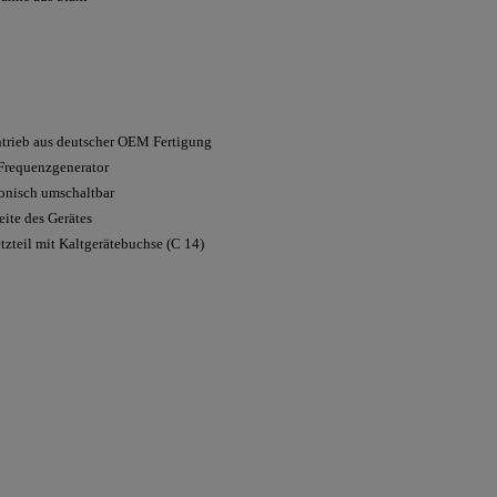
ntrieb aus deutscher OEM Fertigung
 Frequenzgenerator
ronisch umschaltbar
eite des Gerätes
tzteil mit Kaltgerätebuchse (C 14)