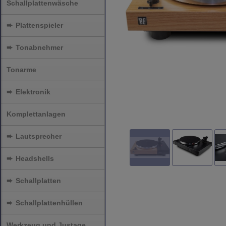
Schallplattenwäsche
➨
Plattenspieler
➨
Tonabnehmer
Tonarme
➨
Elektronik
Komplettanlagen
➨
Lautsprecher
➨
Headshells
➨
Schallplatten
➨
Schallplattenhüllen
Werkzeug und Justage