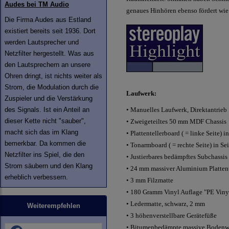
Audes bei TM Audio
genaues Hinhören ebenso fördert wie
Die Firma Audes aus Estland
existiert bereits seit 1936. Dort
werden Lautsprecher und
Netzfilter hergestellt. Was aus
den Lautsprechern an unsere
Ohren dringt, ist nichts weiter als
Strom, die Modulation durch die
Laufwerk:
Zuspieler und die Verstärkung
des Signals. Ist ein Anteil an
•
Manuelles Laufwerk, Direktantrieb
dieser Kette nicht "sauber",
•
Zweigeteiltes 50 mm MDF Chassis
macht sich das im Klang
•
Plattentellerboard ( = linke Seite)
bemerkbar. Da kommen die
•
Tonarmboard ( = rechte Seite) in S
Netzfilter ins Spiel, die den
•
Justierbares bedämpftes Subchassis
Strom säubern und den Klang
•
24 mm massiver Aluminium Plattent
erheblich verbessern.
•
3 mm Filzmatte
•
180 Gramm Vinyl Auflage "PE Vinyl
•
Ledermatte, schwarz, 2 mm
Weiterempfehlen
•
3 höhenverstellbare Gerätefüße
• Bitumenbedämpte massive Bodenwa