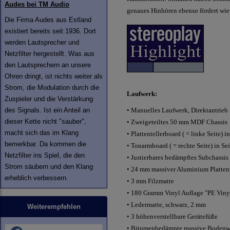
Audes bei TM Audio
genaues Hinhören ebenso fördert wie
Die Firma Audes aus Estland
existiert bereits seit 1936. Dort
werden Lautsprecher und
Netzfilter hergestellt. Was aus
den Lautsprechern an unsere
Ohren dringt, ist nichts weiter als
Strom, die Modulation durch die
Laufwerk:
Zuspieler und die Verstärkung
des Signals. Ist ein Anteil an
•
Manuelles Laufwerk, Direktantrieb
dieser Kette nicht "sauber",
•
Zweigeteiltes 50 mm MDF Chassis
macht sich das im Klang
•
Plattentellerboard ( = linke Seite)
bemerkbar. Da kommen die
•
Tonarmboard ( = rechte Seite) in S
Netzfilter ins Spiel, die den
•
Justierbares bedämpftes Subchassis
Strom säubern und den Klang
•
24 mm massiver Aluminium Plattent
erheblich verbessern.
•
3 mm Filzmatte
•
180 Gramm Vinyl Auflage "PE Vinyl
•
Ledermatte, schwarz, 2 mm
Weiterempfehlen
•
3 höhenverstellbare Gerätefüße
• Bitumenbedämpte massive Bodenwa