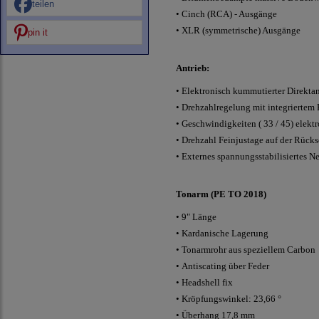
teilen
•
Cinch (RCA) - Ausgänge
•
XLR (symmetrische) Ausgänge
pin it
Antrieb:
•
Elektronisch kummutierter Direkta
•
Drehzahlregelung mit integriertem
•
Geschwindigkeiten ( 33 / 45) elekt
•
Drehzahl Feinjustage auf der Rücks
•
Externes spannungsstabilisiertes Ne
Tonarm (PE TO 2018)
•
9" Länge
•
Kardanische Lagerung
•
Tonarmrohr aus speziellem Carbon
•
Antiscating über Feder
•
Headshell fix
•
Kröpfungswinkel: 23,66 °
• Überhang 17,8 mm