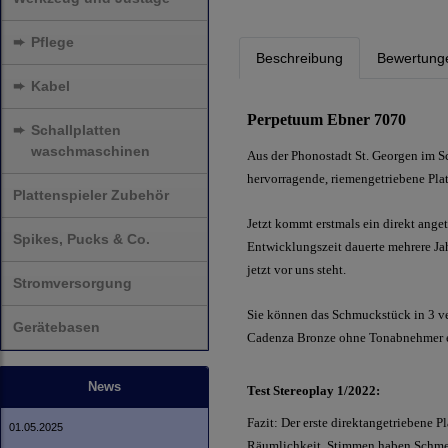
➨
Pflege
Beschreibung
Bewertung
➨
Kabel
Perpetuum Ebner 7070
➨
Schallplatten
waschmaschinen
Aus der Phonostadt St. Georgen im 
hervorragende, riemengetriebene Plat
Plattenspieler Zubehör
Jetzt kommt erstmals ein direkt anget
Spikes, Pucks & Co.
Entwicklungszeit dauerte mehrere Jahr
jetzt vor uns steht.
Stromversorgung
Sie können das Schmuckstück in 3 v
Gerätebasen
Cadenza Bronze ohne Tonabnehmer erw
News
Test Stereoplay 1/2022:
Fazit: Der erste direktangetriebene Pl
01.05.2025
Räumlichkeit. Stimmen haben Schmelz