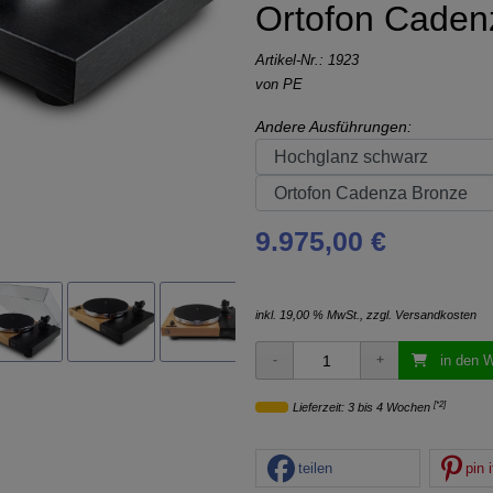
Ortofon Caden
Artikel-Nr.:
1923
von
PE
Andere Ausführungen:
9.975,00 €
inkl. 19,00 % MwSt., zzgl.
Versandkosten
in den 
[*2]
Lieferzeit: 3 bis 4 Wochen
teilen
pin i