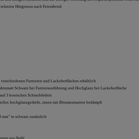
 relaxten Hörgenuss nach Feierabend.
 in verschiedenen Furnieren und Lackoberflächen erhältlich
eidenmatt Schwarz bei Furnierausführung und Hochglanz bei Lackoberfläche
 auf 3 konischen Schraubfedern
eller, hochglanzgedreht, innen mit Bitumenmatten bedämpft
 mat" in schwarz zusätzlich
nne aus Stahl