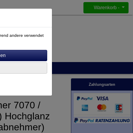
Warenkorb -
ährend andere verwendet
Zahlungsarten
er 7070 /
) Hochglanz
nabnehmer)