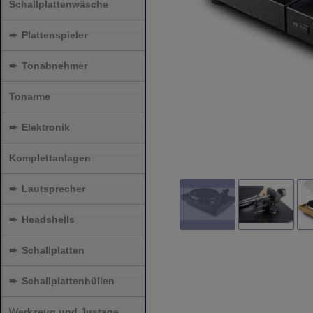
Schallplattenwäsche
➨
Plattenspieler
➨
Tonabnehmer
Tonarme
➨
Elektronik
Komplettanlagen
➨
Lautsprecher
➨
Headshells
➨
Schallplatten
➨
Schallplattenhüllen
Werkzeug und Justage