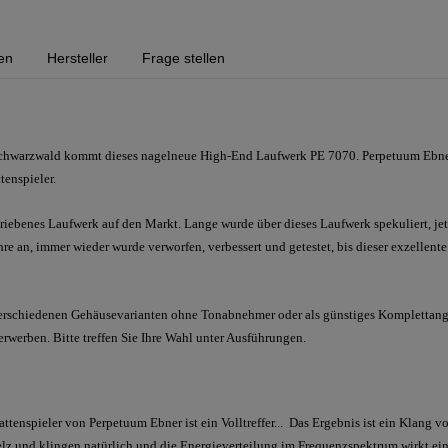
en
Hersteller
Frage stellen
Schwarzwald kommt dieses nagelneue High-End Laufwerk PE 7070. Perpetuum Ebner
tenspieler.
riebenes Laufwerk auf den Markt. Lange wurde über dieses Laufwerk spekuliert, jetz
e an, immer wieder wurde verworfen, verbessert und getestet, bis dieser exzellente
erschiedenen Gehäusevarianten ohne Tonabnehmer oder als günstiges Komplettan
erben. Bitte treffen Sie Ihre Wahl unter Ausführungen.
attenspieler von Perpetuum Ebner ist ein Volltreffer... Das Ergebnis ist ein Klang vo
 und klingen natürlich und die Energieverteilung im Frequenzspektrum wirkt einf