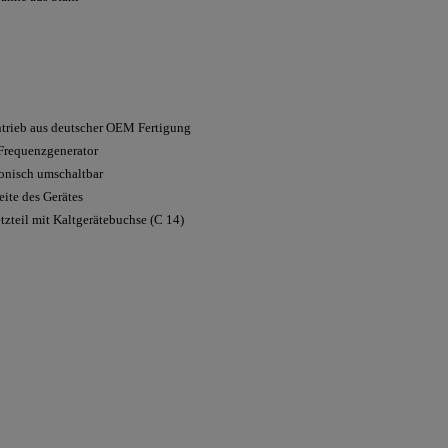
ntrieb aus deutscher OEM Fertigung
 Frequenzgenerator
ronisch umschaltbar
eite des Gerätes
tzteil mit Kaltgerätebuchse (C 14)