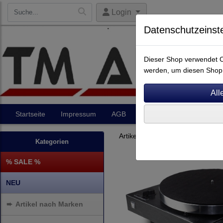
Login
Datenschutzeinst
Dieser Shop verwendet Co
werden, um diesen Shop 
Startseite
Impressum
AGB
Artikel
Kontakt
Artikel nach Marken
P - Z
Kategorien
% SALE %
NEU
➨
Artikel nach Marken