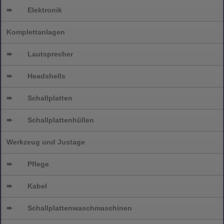
➨
Elektronik
Komplettanlagen
➨
Lautsprecher
➨
Headshells
➨
Schallplatten
➨
Schallplattenhüllen
Werkzeug und Justage
➨
Pflege
➨
Kabel
➨
Schallplatten
waschmaschinen