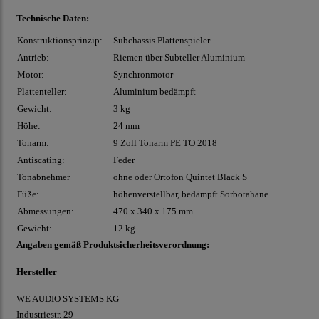
Technische Daten:
Konstruktionsprinzip:
Subchassis Plattenspieler
Antrieb:
Riemen über Subteller Aluminium
Motor:
Synchronmotor
Plattenteller:
Aluminium bedämpft
Gewicht:
3 kg
Höhe:
24 mm
Tonarm:
9 Zoll Tonarm PE TO 2018
Antiscating:
Feder
Tonabnehmer
ohne oder Ortofon Quintet Black S
Füße:
höhenverstellbar, bedämpft Sorbotahane
Abmessungen:
470 x 340 x 175 mm
Gewicht:
12 kg
Angaben gemäß Produktsicherheitsverordnung:
Hersteller
WE AUDIO SYSTEMS KG
Industriestr. 29