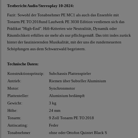
Testbericht Audio/Stereoplay 10-2024:
Fazit: Sowohl der Tonabnehmer PE MC1 als auch das Ensenble mit
Tonarm PE TO 2018und Laufwerk PE 3030 Edition verdienen sich das
Prädikat "High-End". Hifi-Kriterien wie Neutralität, Dynamik oder
Räumlichkeit erfüllen sie mehr als nur pflichtgemäß. Das tritt indes zurück
hinter der faszinierenden Musikalität, mit der uns die runderneuerten
Schöpfungen aus dem Schwarzwald begeistern.
Technische Daten:
Konstruktionsprinzip:
Subchassis Plattenspieler
Antrieb:
Riemen über Subteller Aluminium
Motor:
Synchronmotor
Plattenteller:
Aluminium bedämpft
Gewicht:
3 kg
Höhe:
24 mm
Tonarm:
9 Zoll Tonarm PE TO 2018
Antiscating:
Feder
Tonabnehmer
ohne oder Ortofon Quintet Black S