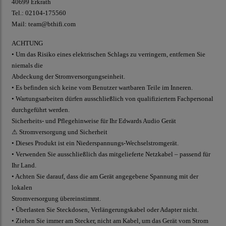
40699 Erkrath
Tel.: 02104-175560
Mail: team@bthifi.com
ACHTUNG
• Um das Risiko eines elektrischen Schlags zu verringern, entfernen Sie
niemals die
Abdeckung der Stromversorgungseinheit.
• Es befinden sich keine vom Benutzer wartbaren Teile im Inneren.
• Wartungsarbeiten dürfen ausschließlich von qualifiziertem Fachpersonal
durchgeführt werden.
Sicherheits- und Pflegehinweise für Ihr Edwards Audio Gerät
⚠ Stromversorgung und Sicherheit
• Dieses Produkt ist ein Niederspannungs-Wechselstromgerät.
• Verwenden Sie ausschließlich das mitgelieferte Netzkabel – passend für
Ihr Land.
• Achten Sie darauf, dass die am Gerät angegebene Spannung mit der
lokalen
Stromversorgung übereinstimmt.
• Überlasten Sie Steckdosen, Verlängerungskabel oder Adapter nicht.
• Ziehen Sie immer am Stecker, nicht am Kabel, um das Gerät vom Strom