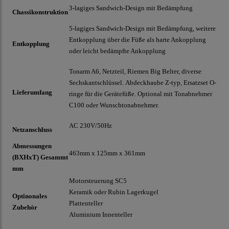
3-lagiges Sandwich-Design mit Bedämpfung
Chassikonstruktion
5-lagiges Sandwich-Design mit Bedämpfung, weitere
Entkopplung über die Füße als harte Ankopplung
Entkopplung
oder leicht bedämpfte Ankopplung
Tonarm A6, Netzteil, Riemen
Big Belter, diverse
Sechskantschlüssel.
Abdeckhaube Z-typ, Ersatzset O-
Lieferumfang
ringe für die Gerätefüße. Optional mit Tonabnehmer
C100 oder Wunschtonabnehmer.
AC 230V/50Hz
Netzanschluss
Abmessungen
463mm x 125mm x 361mm
(BXHxT) Gesammt
mm
Motorsteuerung SC5
Keramik oder Rubin Lagerkugel
Optinonales
Plattenteller
Zubehör
Aluminium Innenteller