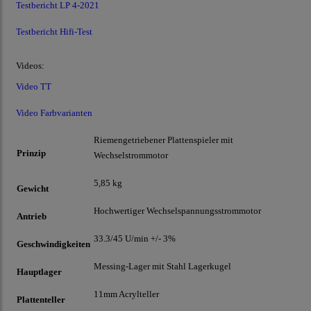
Testbericht LP 4-2021
Testbericht Hifi-Test
Videos:
Video TT
Video Farbvarianten
Riemengetriebener Plattenspieler mit
Prinzip
Wechselstrommotor
5,85 kg
Gewicht
Hochwertiger Wechselspannungsstrommotor
Antrieb
33.3/45 U/min +/- 3%
Geschwindigkeiten
Messing-Lager mit Stahl Lagerkugel
Hauptlager
11mm Acrylteller
Plattenteller