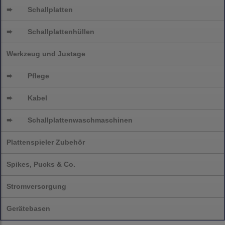
➨
Schallplatten
➨
Schallplattenhüllen
Werkzeug und Justage
➨
Pflege
➨
Kabel
➨
Schallplatten
waschmaschinen
Plattenspieler Zubehör
Spikes, Pucks & Co.
Stromversorgung
Gerätebasen