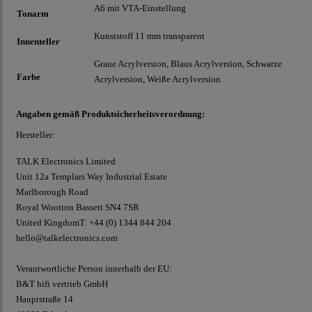
A6 mit VTA-Einstellung
Tonarm
Kunststoff 11 mm transparent
Innenteller
Graue Acrylversion, Blaus Acrylversion, Schwarze
Farbe
Acrylversion, Weiße Acrylversion
Angaben gemäß Produktsicherheitsverordnung:
Hersteller:
TALK Electronics Limited
Unit 12a Templars Way Industrial Estate
Marlborough Road
Royal Wootton Bassett SN4 7SR
United Kingdom
T: +44 (0) 1344 844 204
hello@talkelectronics.com
Verantwortliche Person innerhalb der EU:
B&T hifi vertrieb GmbH
Hauptstraße 14