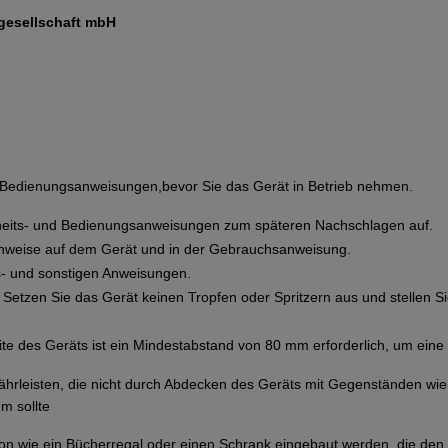
gesellschaft mbH
d Bedienungsanweisungen,bevor Sie das Gerät in Betrieb nehmen.
heits- und Bedienungsanweisungen zum späteren Nachschlagen auf.
inweise auf dem Gerät und in der Gebrauchsanweisung.
bs- und sonstigen Anweisungen.
 Setzen Sie das Gerät keinen Tropfen oder Spritzern aus und stellen S
ite des Geräts ist ein Mindestabstand von 80 mm erforderlich, um eine
ährleisten, die nicht durch Abdecken des Geräts mit Gegenständen wi
m sollte
lation wie ein Bücherregal oder einen Schrank eingebaut werden, die d