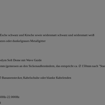
 Esche schwarz und Kirsche sowie seidenmatt schwarz und seidenmatt weiß
zes oder dunkelgraues Metallgitter
odym Soft Dome mit Wave Guide
25mm (gemessen an den Sickenaußenrändern, das entspricht ca. ∅ 150mm nach "St
 Bananenstecker, Kabelschuhe oder blanke Kabelenden
 60Hz-22.000Hz
B