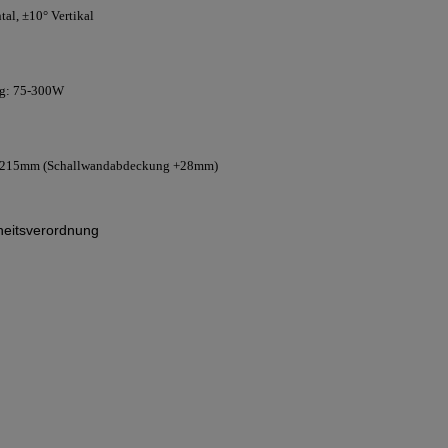
al, ±10° Vertikal
ng: 75-300W
 x 215mm (Schallwandabdeckung +28mm)
eitsverordnung