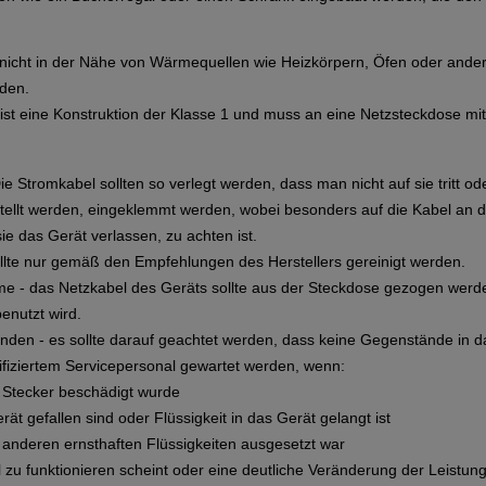
 nicht in der Nähe von Wärmequellen wie Heizkörpern, Öfen oder and
rden.
ist eine Konstruktion der Klasse 1 und muss an eine Netzsteckdose m
e Stromkabel sollten so verlegt werden, dass man nicht auf sie tritt o
tellt werden, eingeklemmt werden, wobei besonders auf die Kabel an 
e das Gerät verlassen, zu achten ist.
llte nur gemäß den Empfehlungen des Herstellers gereinigt werden.
me - das Netzkabel des Geräts sollte aus der Steckdose gezogen werd
enutzt wird.
den - es sollte darauf geachtet werden, dass keine Gegenstände in da
lifiziertem Servicepersonal gewartet werden, wenn:
r Stecker beschädigt wurde
rät gefallen sind oder Flüssigkeit in das Gerät gelangt ist
r anderen ernsthaften Flüssigkeiten ausgesetzt war
l zu funktionieren scheint oder eine deutliche Veränderung der Leistung