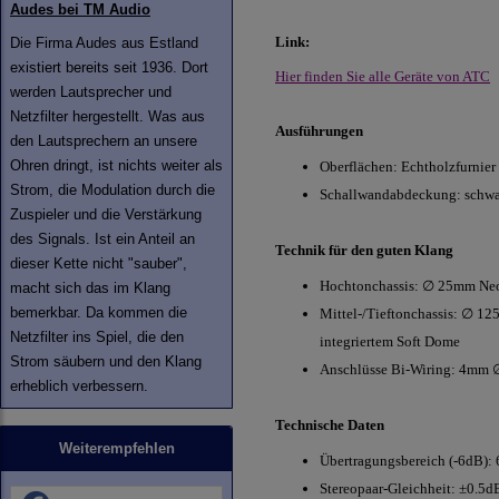
Audes bei TM Audio
Link:
Die Firma Audes aus Estland
existiert bereits seit 1936. Dort
Hier finden Sie alle Geräte von ATC
werden Lautsprecher und
Netzfilter hergestellt. Was aus
Ausführungen
den Lautsprechern an unsere
Ohren dringt, ist nichts weiter als
Oberflächen: Echtholzfurnier
Strom, die Modulation durch die
Schallwandabdeckung: schwar
Zuspieler und die Verstärkung
des Signals. Ist ein Anteil an
Technik für den guten Klang
dieser Kette nicht "sauber",
Hochtonchassis: ∅ 25mm Ne
macht sich das im Klang
bemerkbar. Da kommen die
Mittel-/Tieftonchassis: ∅ 1
Netzfilter ins Spiel, die den
integriertem Soft Dome
Strom säubern und den Klang
Anschlüsse Bi-Wiring: 4mm ∅
erheblich verbessern.
Technische Daten
Weiterempfehlen
Übertragungsbereich (-6dB):
Stereopaar-Gleichheit: ±0.5d