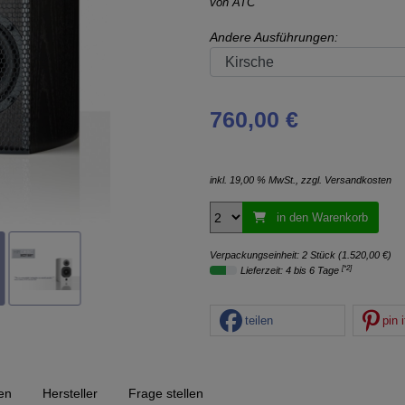
von
ATC
Andere Ausführungen:
760,00 €
inkl. 19,00 % MwSt., zzgl.
Versandkosten
in den Warenkorb
Verpackungseinheit: 2 Stück (1.520,00 €)
[*2]
Lieferzeit: 4 bis 6 Tage
teilen
pin i
en
Hersteller
Frage stellen