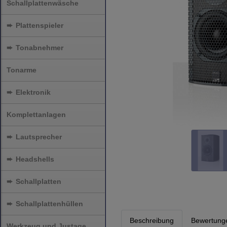
Schallplattenwäsche
➨
Plattenspieler
➨
Tonabnehmer
Tonarme
➨
Elektronik
Komplettanlagen
➨
Lautsprecher
➨
Headshells
➨
Schallplatten
➨
Schallplattenhüllen
Beschreibung
Bewertung
Werkzeug und Justage