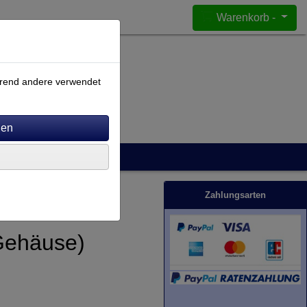
Warenkorb -
ährend andere verwendet
Zahlungsarten
Gehäuse)