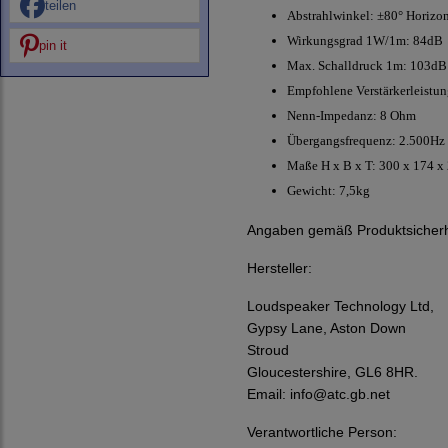
teilen
Abstrahlwinkel: ±80° Horizont
Wirkungsgrad 1W/1m: 84dB
pin it
Max. Schalldruck 1m: 103dB
Empfohlene Verstärkerleistu
Nenn-Impedanz: 8 Ohm
Übergangsfrequenz: 2.500Hz
Maße H x B x T: 300 x 174
Gewicht: 7,5kg
Angaben gemäß Produktsicherh
Hersteller:
Loudspeaker Technology Ltd,
Gypsy Lane, Aston Down
Stroud
Gloucestershire, GL6 8HR.
Email:
info@atc.gb.net
Verantwortliche Person: