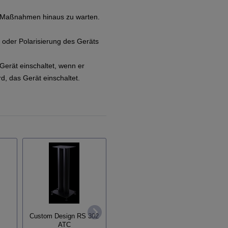
en Maßnahmen hinaus zu warten.
 oder Polarisierung des Geräts
Gerät einschaltet, wenn er
d, das Gerät einschaltet.
CD-Player, D/A Wandler,
Vorverstärker ATC CDA2
Custom Design RS 302
MK2
Fyne A
ATC