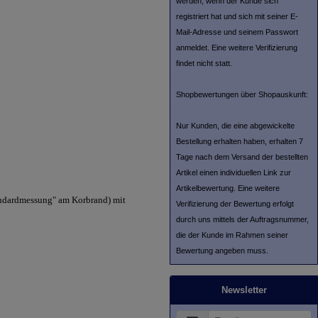
werden, wenn der Kunde sich
registriert hat und sich mit seiner E-
Mail-Adresse und seinem Passwort
anmeldet. Eine weitere Verifizierung
findet nicht statt.
Shopbewertungen über Shopauskunft:
Nur Kunden, die eine abgewickelte
Bestellung erhalten haben, erhalten 7
Tage nach dem Versand der bestellten
Artikel einen individuellen Link zur
Artikelbewertung. Eine weitere
andardmessung" am Korbrand) mit
Verifizierung der Bewertung erfolgt
durch uns mittels der Auftragsnummer,
die der Kunde im Rahmen seiner
Bewertung angeben muss.
Newsletter