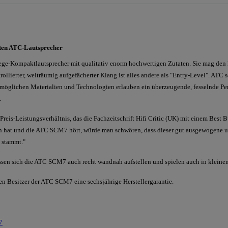
nsten ATC-Lautsprecher
e-Kompaktlautsprecher mit qualitativ enorm hochwertigen Zutaten. Sie mag den 
rollierter, weiträumig aufgefächerter Klang ist alles andere als "Entry-Level". ATC
tmöglichen Materialien und Technologien erlauben ein überzeugende, fesselnde Per
.
s Preis-Leistungsverhältnis, das die Fachzeitschrift Hifi Critic (UK) mit einem Be
n hat und die ATC SCM7 hört, würde man schwören, dass dieser gut ausgewogene un
l stammt."
sen sich die ATC SCM7 auch recht wandnah aufstellen und spielen auch in kleine
n Besitzer der ATC SCM7 eine sechsjährige Herstellergarantie.
7