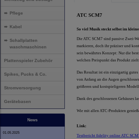
➨
Pflege
ATC SCM7
➨
Kabel
So viel Musik steckt selbst im klei
Die ATC SCM7 sind passive Zwei-Weg
➨
Schallplatten
markieren, doch ihr präziser und kont
waschmaschinen
sein bewährtes Konzept: Nur die bes
welchen Preispunkt das Produkt zielt
Plattenspieler Zubehör
Das Resultat ist ein einzigartig gute
Spikes, Pucks & Co.
von Anfang an die Augen geschlosse
größeren und kostspieligeren Model
Stromversorgung
Dank des geschlossenen Gehäuses las
Gerätebasen
Wie mit allen ATC-Produkten genieße
News
Link:
01.05.2025
Testbericht fidelity online ATC SCM