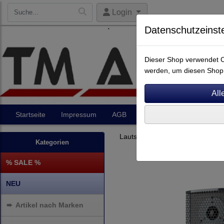
Login
Datenschutzeinst
Dieser Shop verwendet Co
werden, um diesen Shop 
Startseite
Impressum
AGB
Artikel
Kontakt
Lautsprecher
Regallautsprec
Kategorien
% SALE %
NEU
➨
Artikel nach Marken