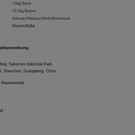
15kg/Stück
33.2kg/Karton
Schwarz/Walnuss/Weiß Klavierlack
Gummifüße
eitsverordnung
ding, Sanecore Industrial Park,
ct, Shenzhen, Guangdong, China.
r Repräsentant
nd