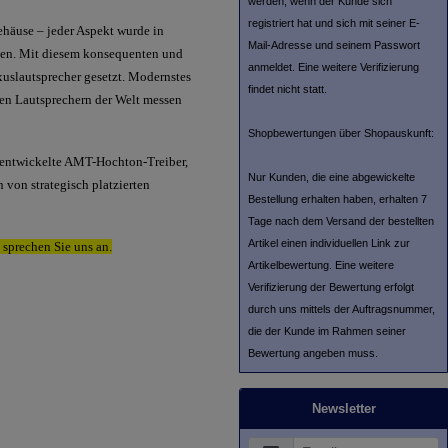
werden, wenn der Kunde sich
registriert hat und sich mit seiner E-
ehäuse – jeder Aspekt wurde in
Mail-Adresse und seinem Passwort
gen. Mit diesem konsequenten und
anmeldet. Eine weitere Verifizierung
uslautsprecher gesetzt. Modernstes
findet nicht statt.
en Lautsprechern der Welt messen
Shopbewertungen über Shopauskunft:
 entwickelte AMT-Hochton-Treiber,
Nur Kunden, die eine abgewickelte
 von strategisch platzierten
Bestellung erhalten haben, erhalten 7
Tage nach dem Versand der bestellten
Artikel einen individuellen Link zur
 sprechen Sie uns an.
Artikelbewertung. Eine weitere
Verifizierung der Bewertung erfolgt
durch uns mittels der Auftragsnummer,
die der Kunde im Rahmen seiner
Bewertung angeben muss.
Newsletter