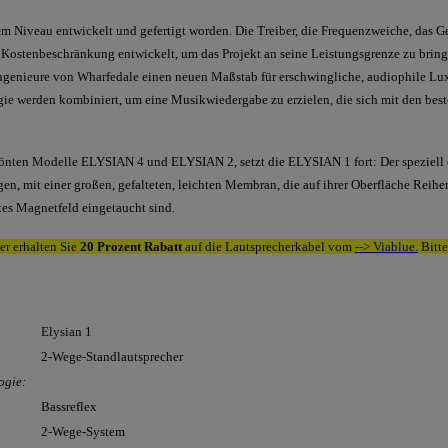
tem Niveau entwickelt und gefertigt worden. Die Treiber, die Frequenzweiche, das G
ostenbeschränkung entwickelt, um das Projekt an seine Leistungsgrenze zu brin
genieure von Wharfedale einen neuen Maßstab für erschwingliche, audiophile Lux
e werden kombiniert, um eine Musikwiedergabe zu erzielen, die sich mit den best
rönten Modelle ELYSIAN 4 und ELYSIAN 2, setzt die ELYSIAN 1 fort: Der speziell
gen, mit einer großen, gefalteten, leichten Membran, die auf ihrer Oberfläche Reihen
arkes Magnetfeld eingetaucht sind.
er erhalten Sie
20 Prozent
Rabatt
auf die Lautsprecherkabel vom
--> Viablue.
Bitte
Elysian 1
2-Wege-Standlautsprecher
ogie:
Bassreflex
2-Wege-System