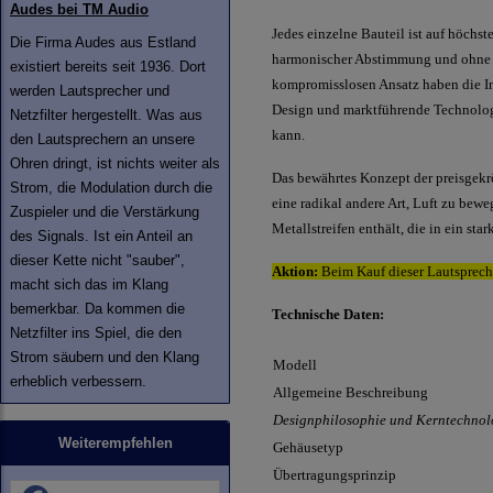
Audes bei TM Audio
Jedes einzelne Bauteil ist auf höchs
Die Firma Audes aus Estland
harmonischer Abstimmung und ohne K
existiert bereits seit 1936. Dort
kompromisslosen Ansatz haben die In
werden Lautsprecher und
Design und marktführende Technologi
Netzfilter hergestellt. Was aus
kann.
den Lautsprechern an unsere
Ohren dringt, ist nichts weiter als
Das bewährtes Konzept der preisgek
Strom, die Modulation durch die
eine radikal andere Art, Luft zu bewe
Zuspieler und die Verstärkung
Metallstreifen enthält, die in ein st
des Signals. Ist ein Anteil an
dieser Kette nicht "sauber",
Aktion:
Beim Kauf dieser Lautsprech
macht sich das im Klang
bemerkbar. Da kommen die
Technische Daten:
Netzfilter ins Spiel, die den
Strom säubern und den Klang
Modell
erheblich verbessern.
Allgemeine Beschreibung
Designphilosophie und Kerntechnol
Weiterempfehlen
Gehäusetyp
Übertragungsprinzip