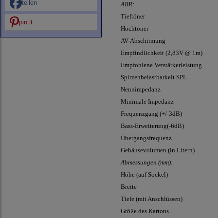
teilen
ABR:
Tieftöner
pin it
Hochtöner
AV-Abschirmung
Empfindlichkeit (2,83V @ 1m)
Empfohlene Verstärkerleistung
Spitzenbelastbarkeit SPL
Nennimpedanz
Minimale Impedanz
Frequenzgang (+/-3dB)
Bass-Erweiterung(-6dB)
Übergangsfrequenz
Gehäusevolumen (in Litern)
Abmessungen (mm):
Höhe (auf Sockel)
Breite
Tiefe (mit Anschlüssen)
Größe des Kartons