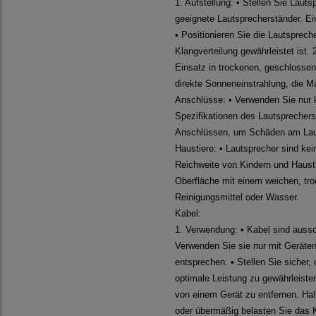
1. Aufstellung: • Stellen Sie Laut
geeignete Lautsprecherständer. E
• Positionieren Sie die Lautsprech
Klangverteilung gewährleistet ist
Einsatz in trockenen, geschlosse
direkte Sonneneinstrahlung, die Ma
Anschlüsse: • Verwenden Sie nur k
Spezifikationen des Lautsprechers
Anschlüssen, um Schäden am Lauts
Haustiere: • Lautsprecher sind kei
Reichweite von Kindern und Haustie
Oberfläche mit einem weichen, t
Reinigungsmittel oder Wasser.
Kabel:
1. Verwendung: • Kabel sind auss
Verwenden Sie sie nur mit Geräten
entsprechen. • Stellen Sie sicher,
optimale Leistung zu gewährleist
von einem Gerät zu entfernen. Hal
oder übermäßig belasten Sie das K