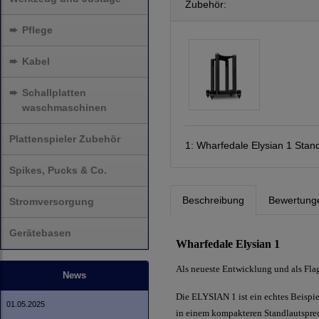
Zubehör:
➨
Pflege
➨
Kabel
➨
Schallplatten
waschmaschinen
Plattenspieler Zubehör
1:
Wharfedale Elysian 1 Stand
Spikes, Pucks & Co.
Beschreibung
Bewertung
Stromversorgung
Gerätebasen
Wharfedale Elysian 1
Als neueste Entwicklung und als Fla
News
Die ELYSIAN 1 ist ein echtes Beispie
01.05.2025
in einem kompakteren Standlautspre