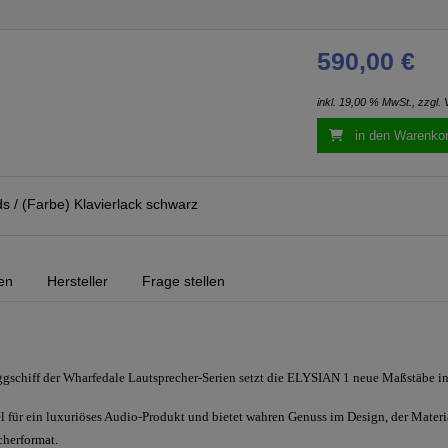
590,00 €
inkl. 19,00 % MwSt., zzgl.
in den Warenko
s / (Farbe) Klavierlack schwarz
en
Hersteller
Frage stellen
ggschiff der Wharfedale Lautsprecher-Serien setzt die ELYSIAN 1 neue Maßstäbe i
l für ein luxuriöses Audio-Produkt und bietet wahren Genuss im Design, der Materi
cherformat.