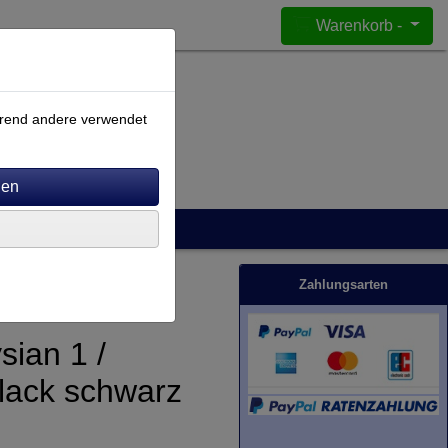
Warenkorb -
ährend andere verwendet
Zahlungsarten
sian 1 /
rlack schwarz