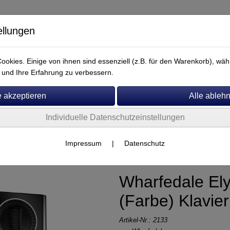
ellungen
okies. Einige von ihnen sind essenziell (z.B. für den Warenkorb), w
und Ihre Erfahrung zu verbessern.
Individuelle Datenschutzeinstellungen
Service
her
Impressum
|
Datenschutz
Wharfedale Ely
(Farbe) Klavie
Artikel-Nr.:
2133