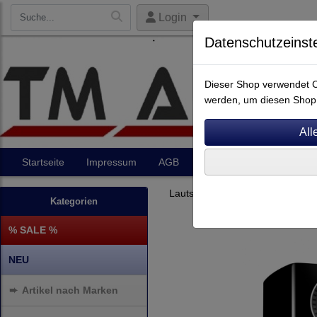
Login
Datenschutzeinst
Dieser Shop verwendet Co
werden, um diesen Shop 
Startseite
Impressum
AGB
Artikel
Kontakt
Lautsprecher
Regallautsprec
Kategorien
% SALE %
NEU
➨
Artikel nach Marken