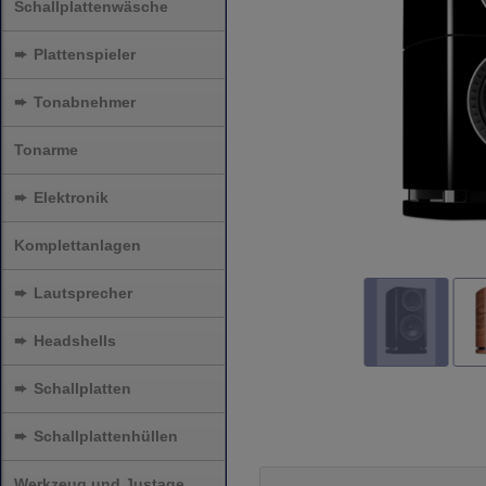
Schallplattenwäsche
➨
Plattenspieler
➨
Tonabnehmer
Tonarme
➨
Elektronik
Komplettanlagen
➨
Lautsprecher
➨
Headshells
➨
Schallplatten
➨
Schallplattenhüllen
Werkzeug und Justage