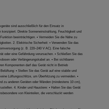
kgeräte sind ausschließlich für den Einsatz in
konzipiert. Direkte Sonneneinstrahlung, Feuchtigkeit und
Funktion beeinträchtigen. • Vermeiden Sie die Nähe zu
gkeiten. 2. Elektrische Sicherheit: • Verwenden Sie das
romversorgung (z. B. 220–240 V AC). Eine falsche
t oder eine Gefährdung verursachen. • Schließen Sie das
kdosen oder Verlängerungskabel an. • Bei sichtbaren
en Komponenten darf das Gerät nicht in Betrieb
elüftung: • Stellen Sie das Gerät auf eine stabile und
 keine Lüftungsschlitze, um Überhitzung zu vermeiden. •
and zu anderen Geräten oder Wänden (mindestens 10 cm),
ustellen. 4. Kinder und Haustiere: • Halten Sie das Gerät
insbesondere von Kleinteilen, die verschluckt werden