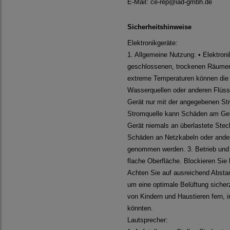
E-Mail:
ce-rep@iad-gmbh.de
Sicherheitshinweise
Elektronikgeräte:
1. Allgemeine Nutzung: • Elektroni
geschlossenen, trockenen Räumen 
extreme Temperaturen können die 
Wasserquellen oder anderen Flüssi
Gerät nur mit der angegebenen St
Stromquelle kann Schäden am Gerä
Gerät niemals an überlastete Stec
Schäden an Netzkabeln oder ander
genommen werden. 3. Betrieb und B
flache Oberfläche. Blockieren Sie
Achten Sie auf ausreichend Abst
um eine optimale Belüftung sicherz
von Kindern und Haustieren fern, 
könnten.
Lautsprecher: