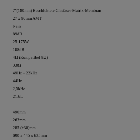
7″(180mm) Beschichtete Glasfaser-Matrix-Membran
27 x 90mm AMT
Nein
89dB
25-175W
108dB
4Ω (Kompatibel 8Ω)
3.8Ω
49Hz – 22kHz
44Hz
2,5kHz
21.6L
490mm
263mm
285 (+30)mm
690 x 445 x 625mm