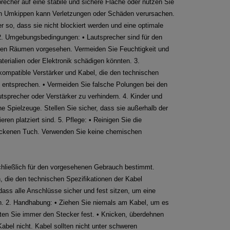
sprecher auf eine stabile und sichere Fläche oder nutzen Sie
in Umkippen kann Verletzungen oder Schäden verursachen.
er so, dass sie nicht blockiert werden und eine optimale
. 2. Umgebungsbedingungen: • Lautsprecher sind für den
nen Räumen vorgesehen. Vermeiden Sie Feuchtigkeit und
terialien oder Elektronik schädigen könnten. 3.
ompatible Verstärker und Kabel, die den technischen
 entsprechen. • Vermeiden Sie falsche Polungen bei den
precher oder Verstärker zu verhindern. 4. Kinder und
ne Spielzeuge. Stellen Sie sicher, dass sie außerhalb der
ren platziert sind. 5. Pflege: • Reinigen Sie die
rockenen Tuch. Verwenden Sie keine chemischen
chließlich für den vorgesehenen Gebrauch bestimmt.
, die den technischen Spezifikationen der Kabel
 dass alle Anschlüsse sicher und fest sitzen, um eine
en. 2. Handhabung: • Ziehen Sie niemals am Kabel, um es
ten Sie immer den Stecker fest. • Knicken, überdehnen
abel nicht. Kabel sollten nicht unter schweren