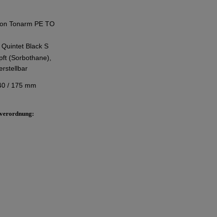
bon Tonarm PE TO
 Quintet Black S
ft (Sorbothane),
rstellbar
40 / 175 mm
sverordnung: