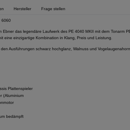
en
Hersteller
Frage stellen
r 6060
m Ebner das legendäre Laufwerk des PE 4040 MKII mit dem Tonarm 
it eine einzigartige Kombination in Klang, Preis und Leistung.
in den Ausführungen schwarz hochglanz, Walnuss und Vogelaugenahorn
sis Plattenspieler
er (Aluminium
onmotor
ium bedämpft