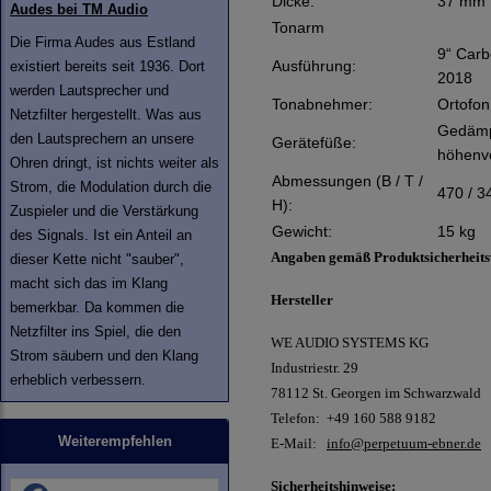
Dicke:
37 mm
Audes bei TM Audio
Tonarm
Die Firma Audes aus Estland
9“ Car
Ausführung:
existiert bereits seit 1936. Dort
2018
werden Lautsprecher und
Tonabnehmer:
Ortofon
Netzfilter hergestellt. Was aus
Gedämp
den Lautsprechern an unsere
Gerätefüße:
höhenve
Ohren dringt, ist nichts weiter als
Abmessungen (B / T /
Strom, die Modulation durch die
470 / 3
H):
Zuspieler und die Verstärkung
Gewicht:
15 kg
des Signals. Ist ein Anteil an
Angaben gemäß Produktsicherheit
dieser Kette nicht "sauber",
macht sich das im Klang
Hersteller
bemerkbar. Da kommen die
Netzfilter ins Spiel, die den
WE AUDIO SYSTEMS KG
Strom säubern und den Klang
Industriestr. 29
erheblich verbessern.
78112 St. Georgen im Schwarzwald
Telefon: +49 160 588 9182
Weiterempfehlen
E-Mail:
info@perpetuum-ebner.de
Sicherheitshinweise: