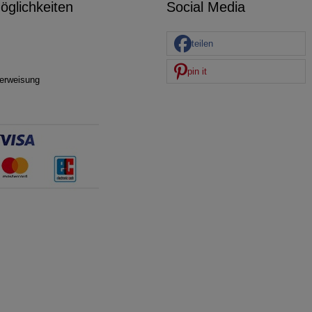
glichkeiten
Social Media
teilen
pin it
erweisung