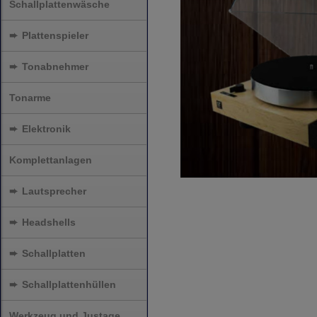
Schallplattenwäsche
➨
Plattenspieler
➨
Tonabnehmer
Tonarme
➨
Elektronik
Komplettanlagen
➨
Lautsprecher
➨
Headshells
➨
Schallplatten
➨
Schallplattenhüllen
Werkzeug und Justage