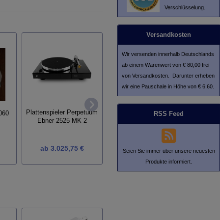
Verschlüsselung.
Versandkosten
Wir versenden innerhalb Deutschlands
ab einem Warenwert von € 80,00 frei
von Versandkosten. Darunter erheben
wir eine Pauschale in Höhe von € 6,60.
Plattenspieler Perpetuum
Perpe
Plattenspieler Perpetuum
Ebner 4040 MK 2
RSS Feed
060
Ebner 2525 MK 2
(1)
ab
3.025,75 €
ab
4.013,75 €
Seien Sie immer über unsere neuesten
Produkte informiert.