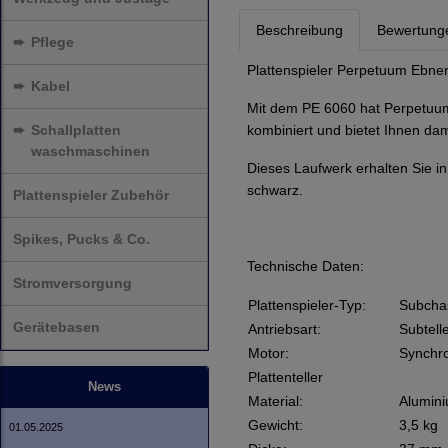
Beschreibung
Bewertung
➨
Pflege
Plattenspieler Perpetuum Ebne
➨
Kabel
Mit dem PE 6060 hat Perpetuu
➨
Schallplatten
kombiniert und bietet Ihnen dam
waschmaschinen
Dieses Laufwerk erhalten Sie 
schwarz.
Plattenspieler Zubehör
Spikes, Pucks & Co.
Technische Daten:
Stromversorgung
Plattenspieler-Typ:
Subchas
Gerätebasen
Antriebsart:
Subtell
Motor:
Synchr
Plattenteller
News
Material:
Alumin
Gewicht:
3,5 kg
01.05.2025