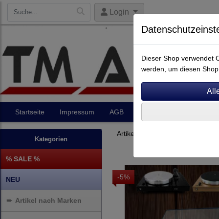
Login
Datenschutzeinst
Dieser Shop verwendet Co
werden, um diesen Shop 
Startseite
Impressum
AGB
Artikel
Kontakt
Artikel nach Marken
P - Z
Kategorien
% SALE %
-5%
NEU
➨
Artikel nach Marken