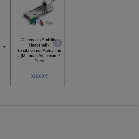
Clearaudio Stability
Perpe
Headshell -
 LP-
Clearaudio Tonabnehmer
Tonabnehmer-Aufnahme
Artist V2 MM
/ (Material) Aluminium /
Dural
315,00 €
650,00 €