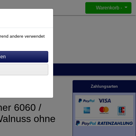
Warenkorb -
ährend andere verwendet
Zahlungsarten
er 6060 /
Walnuss ohne