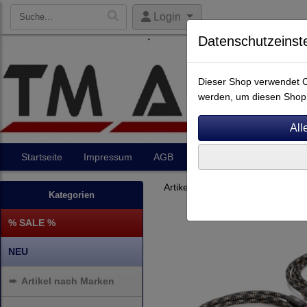
Login
Datenschutzeinst
Dieser Shop verwendet Co
werden, um diesen Shop 
Startseite
Impressum
AGB
Artikel
Kontakt
Artikel nach Marken
P - Z
Kategorien
% SALE %
NEU
➨
Artikel nach Marken