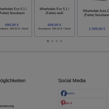
arfedale Evo 5.1 /
Wharfedale Evo 5.1 /
Wharfedale Aura C
(Farbe) Nussbaum
(Farbe) weiß
(Farbe) Nussbau
699,00 €
699,00 €
1.399,00 €
ndpreis:
349,50 € / Stück
Grundpreis:
349,50 € / Stück
glichkeiten
Social Media
teilen
pin it
erweisung