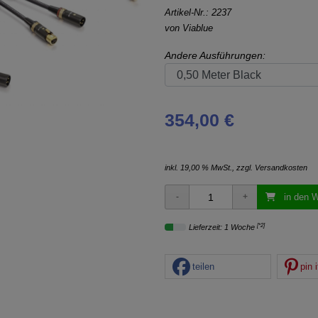
Artikel-Nr.:
2237
von
Viablue
Andere Ausführungen:
354,00 €
inkl. 19,00 % MwSt., zzgl.
Versandkosten
in den 
[*2]
Lieferzeit: 1 Woche
teilen
pin i