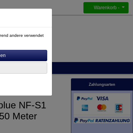
Warenkorb -
ährend andere verwendet
Zahlungsarten
blue NF-S1
,50 Meter