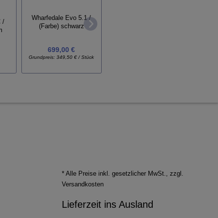
Wharfedale Evo 5.1 /
 /
Wharfedale Aura C /
Wharf
(Farbe) schwarz
m
(Farbe) weiß
(
699,00 €
1.399,00 €
Grundpreis:
349,50 € / Stück
* Alle Preise inkl. gesetzlicher MwSt., zzgl.
Versandkosten
Lieferzeit ins Ausland