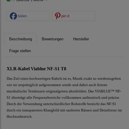
Lieferzeit: 1 Woche
teilen
pin it
Beschreibung
Bewertungen
Hersteller
Frage stellen
XLR-Kabel Viablue NF-S1 T8
Das Ziel eines hochwertigen Kabels ist es, Musik exakt so wiederzugeben
wie sie ursprünglich aufgenommen wurde und dabei auch feinste
musikalische Tendenzen originalgetreu abzubilden. Das VIABLUE™ NF-
S1 überträgt alle Frequenzbereiche vollkommen authentisch und präzise.
Durch die Verwendung unterschiedlicher Rohstoffe besticht das NF-S1
durch ein transparentes Klangbild mit sauberen Bässen und Detailtreue im
Hochtonbereich.