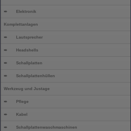
➨
Elektronik
Komplettanlagen
➨
Lautsprecher
➨
Headshells
➨
Schallplatten
➨
Schallplattenhüllen
Werkzeug und Justage
➨
Pflege
➨
Kabel
➨
Schallplatten
waschmaschinen