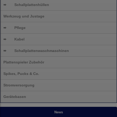
➨
Schallplattenhüllen
Werkzeug und Justage
➨
Pflege
➨
Kabel
➨
Schallplatten
waschmaschinen
Plattenspieler Zubehör
Spikes, Pucks & Co.
Stromversorgung
Gerätebasen
News