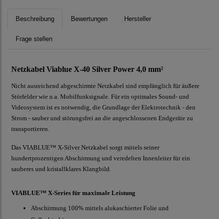
Beschreibung
Bewertungen
Hersteller
Frage stellen
Netzkabel Viablue X-40 Silver Power 4,0 mm²
Nicht ausreichend abgeschirmte Netzkabel sind empfänglich für äußere
Störfelder wie u.a. Mobilfunksignale. Für ein optimales Sound- und
Videosystem ist es notwendig, die Grundlage der Elektrotechnik - den
Strom - sauber und störungsfrei an die angeschlossenen Endgeräte zu
transportieren.
Das VIABLUE™ X-Silver Netzkabel sorgt mittels seiner
hundertprozentigen Abschirmung und veredelten Innenleiter für ein
sauberes und kristallklares Klangbild.
VIABLUE™ X-Series für maximale Leistung
Abschirmung 100% mittels alukaschierter Folie und