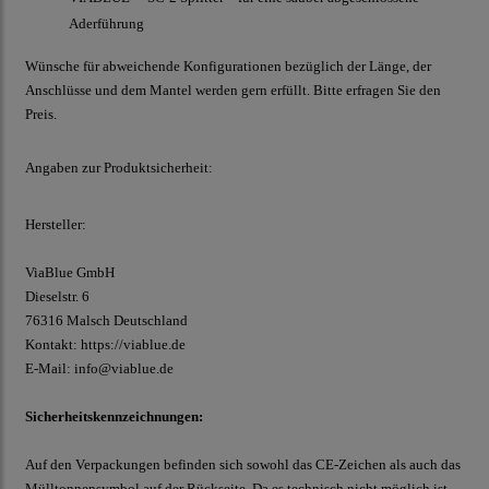
Aderführung
Wünsche für abweichende Konfigurationen bezüglich der Länge, der
Anschlüsse und dem Mantel werden gern erfüllt. Bitte erfragen Sie den
Preis.
Angaben zur Produktsicherheit:
Hersteller:
ViaBlue GmbH
Dieselstr.
6
76316 Malsch
Deutschland
Kontakt:
https://viablue.de
E-Mail:
info@viablue.de
Sicherheitskennzeichnungen:
Auf den Verpackungen befinden sich sowohl das CE-Zeichen als auch das
Mülltonnensymbol auf der Rückseite. Da es technisch nicht möglich ist,