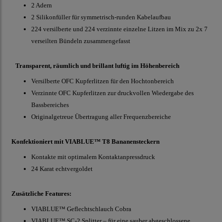
2 Adern
2 Silikonfüller für symmetrisch-runden Kabelaufbau
224 versilberte und 224 verzinnte einzelne Litzen im Mix zu 2x 7
verseilten Bündeln zusammengefasst
Transparent, räumlich und brillant luftig im Höhenbereich
Versilberte OFC Kupferlitzen für den Hochtonbereich
Verzinnte OFC Kupferlitzen zur druckvollen Wiedergabe des
Bassbereiches
Originalgetreue Übertragung aller Frequenzbereiche
Konfektioniert mit VIABLUE™ T8 Bananensteckern
Kontakte mit optimalem Kontaktanpressdruck
24 Karat echtvergoldet
Zusätzliche Features:
VIABLUE™ Geflechtschlauch Cobra
VIABLUE™ SC-2 Splitter – für eine sauber abgeschlossene