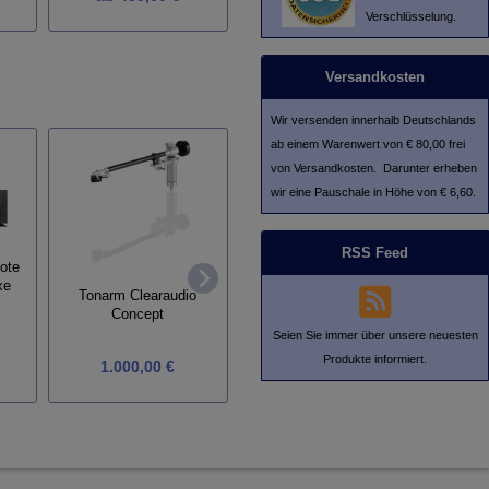
Verschlüsselung.
Versandkosten
Wir versenden innerhalb Deutschlands
ab einem Warenwert von € 80,00 frei
von Versandkosten. Darunter erheben
wir eine Pauschale in Höhe von € 6,60.
RSS Feed
Tonarm Goldnote B 7
ote
Japan 
Ceramic
xe
Tonarm Clearaudio
Concept
Seien Sie immer über unsere neuesten
Produkte informiert.
1.000,00 €
2.190,00 €
Grundp