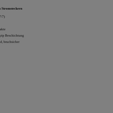
 Stromsteckern
7/7)
akte
rip Beschichtung
, bruchsicher