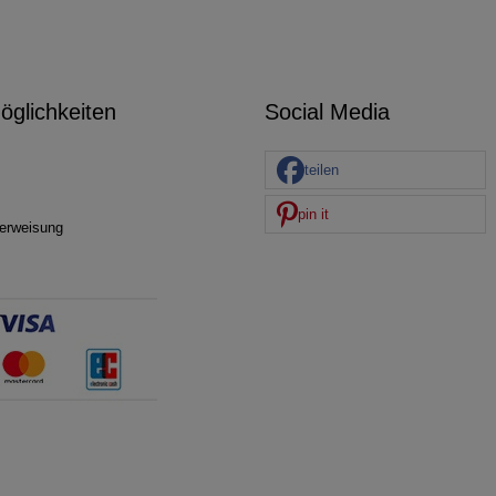
glichkeiten
Social Media
teilen
pin it
erweisung