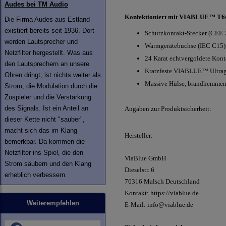
Audes bei TM Audio
Konfektioniert mit VIABLUE™ T6s
Die Firma Audes aus Estland
existiert bereits seit 1936. Dort
Schutzkontakt-Stecker (CEE 
werden Lautsprecher und
Warmgerätebuchse (IEC C15)
Netzfilter hergestellt. Was aus
24 Karat echtvergoldete Kont
den Lautsprechern an unsere
Kratzfeste VIABLUE™ Ultrag
Ohren dringt, ist nichts weiter als
Massive Hülse, brandhemmend
Strom, die Modulation durch die
Zuspieler und die Verstärkung
des Signals. Ist ein Anteil an
Angaben zur Produktsicherheit:
dieser Kette nicht "sauber",
macht sich das im Klang
Hersteller:
bemerkbar. Da kommen die
Netzfilter ins Spiel, die den
ViaBlue GmbH
Strom säubern und den Klang
Dieselstr.
6
erheblich verbessern.
76316 Malsch
Deutschland
Kontakt:
https://viablue.de
Weiterempfehlen
E-Mail:
info@viablue.de