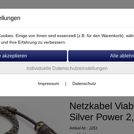
ellungen
okies. Einige von ihnen sind essenziell (z.B. für den Warenkorb), w
und Ihre Erfahrung zu verbessern.
Individuelle Datenschutzeinstellungen
Service
Viablue
Impressum
|
Datenschutz
Netzkabel Viab
Silver Power 2
Artikel-Nr.:
2251