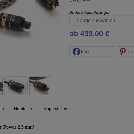
von
Viablue
Andere Ausführungen:
ab 439,00 €
teilen
pin i
en
Hersteller
Frage stellen
er Power 2,5 mm²