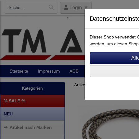
Login
Datenschutzeinst
Dieser Shop verwendet Co
werden, um diesen Shop 
Startseite
Impressum
AGB
Artikel
Kontakt
Artikel nach Marken
P - Z
Kategorien
% SALE %
NEU
➨
Artikel nach Marken