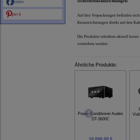
Sicherheitskennzeichnungen:
teilen
pin it
Auf den Verpackungen befinden sich 
Kennzeichnungen direkt auf den Kabe
Die Produkte erfordern aktuell keine
vertrieben werden.
Ähnliche Produkte:
Power Conditioner Audes
Via
DT-3600C
10.000,00 €