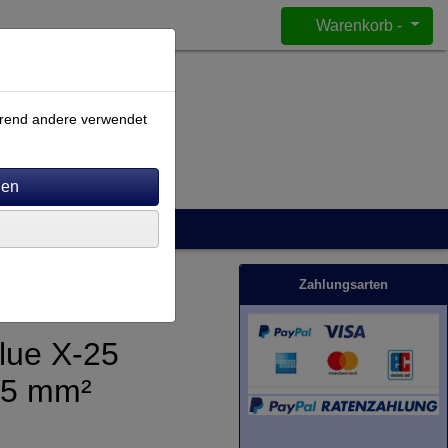
Warenkorb -
ährend andere verwendet
Zahlungsarten
lue X-25
,5 mm²