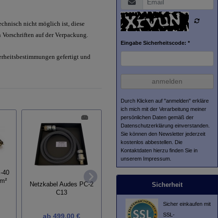
hnisch nicht möglich ist, diese
 Vorschriften auf der Verpackung.
Eingabe Sicherheitscode: *
herheitsbestimmungen gefertigt und
anmelden
Durch Klicken auf "anmelden" erkläre
ich mich mit der Verarbeitung meiner
persönlichen Daten gemäß der
Datenschutzerklärung
einverstanden.
Sie können den Newsletter jederzeit
kostenlos abbestellen. Die
Kontaktdaten hierzu finden Sie in
unserem Impressum.
Lau
X-40
Inakustik Referenz
Viablue
mm²
Sicherheit
Netzkabel Audes PC-2
Netzleiste AC-1502-P6
C13
Sicher einkaufen mit
SSL-
ab
499,00 €
ab
404,10 €
a