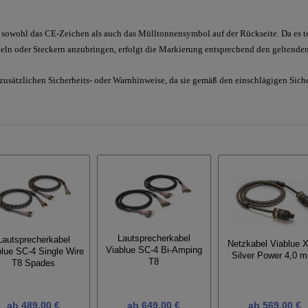
sowohl das CE-Zeichen als auch das Mülltonnensymbol auf der Rückseite. Da es tec
ln oder Steckern anzubringen, erfolgt die Markierung entsprechend den geltenden
 zusätzlichen Sicherheits- oder Warnhinweise, da sie gemäß den einschlägigen Sic
Lautsprecherkabel
Lautsprecherkabel
Netzkabel Viablue 
Viablue SC-4 Bi-Amping
blue SC-4 Single Wire
Silver Power 4,0 
T8
T8 Spades
ab
489,00 €
ab
649,00 €
ab
569,00 €