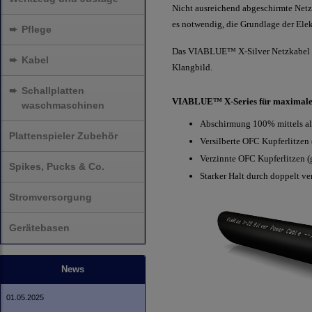
Nicht ausreichend abgeschirmte Netzk
es notwendig, die Grundlage der Elek
➨
Pflege
Das VIABLUE™ X-Silver Netzkabel sor
➨
Kabel
Klangbild.
➨
Schallplatten
VIABLUE™ X-Series für maximale
waschmaschinen
Abschirmung 100% mittels alu
Plattenspieler Zubehör
Versilberte OFC Kupferlitzen 
Verzinnte OFC Kupferlitzen (
Spikes, Pucks & Co.
Starker Halt durch doppelt v
Stromversorgung
Gerätebasen
News
01.05.2025