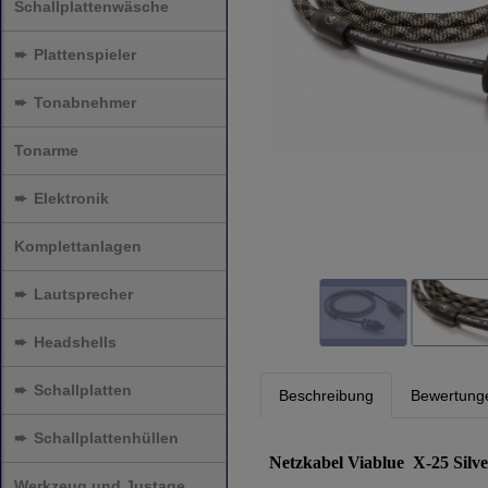
Schallplattenwäsche
➨
Plattenspieler
➨
Tonabnehmer
Tonarme
➨
Elektronik
Komplettanlagen
➨
Lautsprecher
➨
Headshells
➨
Schallplatten
Beschreibung
Bewertung
➨
Schallplattenhüllen
Netzkabel Viablue X-25 Silv
Werkzeug und Justage