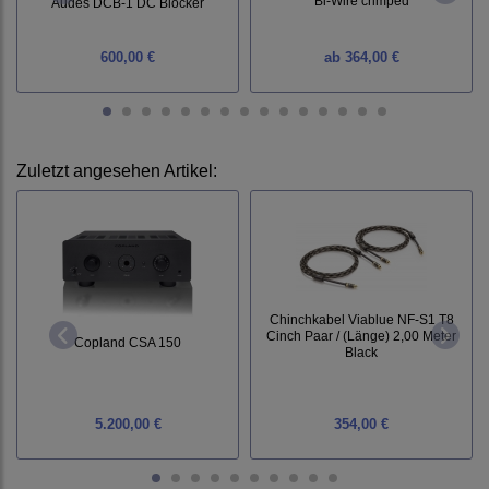
Bi-Wire crimped
Audes DCB-1 DC Blocker
600,00 €
ab
364,00 €
Zuletzt angesehen Artikel:
Chinchkabel Viablue NF-S1 T8
Cinch Paar / (Länge) 2,00 Meter
Copland CSA 150
Black
5.200,00 €
354,00 €