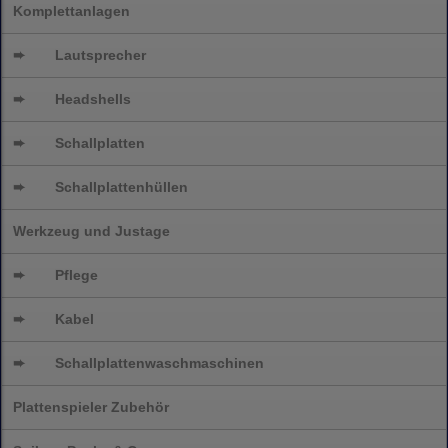
Komplettanlagen
➨
Lautsprecher
➨
Headshells
➨
Schallplatten
➨
Schallplattenhüllen
Werkzeug und Justage
➨
Pflege
➨
Kabel
➨
Schallplatten
waschmaschinen
Plattenspieler Zubehör