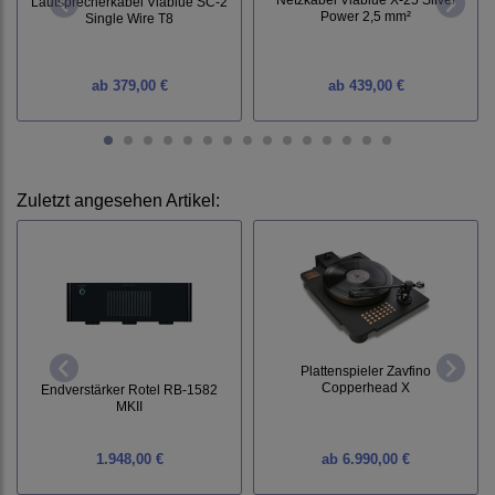
Lautsprecherkabel Viablue SC-2
Power 2,5 mm²
Single Wire T8
ab
379,00 €
ab
439,00 €
Zuletzt angesehen Artikel:
Plattenspieler Zavfino
Copperhead X
Endverstärker Rotel RB-1582
MKII
1.948,00 €
ab
6.990,00 €