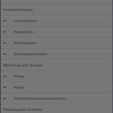
Komplettanlagen
➨
Lautsprecher
➨
Headshells
➨
Schallplatten
➨
Schallplattenhüllen
Werkzeug und Justage
➨
Pflege
➨
Kabel
➨
Schallplatten
waschmaschinen
Plattenspieler Zubehör