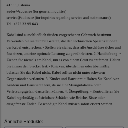
41533, Estonia
audes@audes.ee (for general inquiries)
service@audes.ee (for inquiries regarding service and maintenance)
Tel: +372 33 95 643
Kabel sind ausschließlich für den vorgesehenen Gebrauch bestimmt.
Verwenden Sie sie nur mit Geräten, die den technischen Spezifikationen
der Kabel entsprechen. • Stellen Sie sicher, dass alle Anschlüsse sicher und
fest sitzen, um eine optimale Leistung zu gewährleisten. 2. Handhabung: •
Ziehen Sie niemals am Kabel, um es von einem Gerät zu entfernen. Halten
Sie immer den Stecker fest. • Knicken, überdehnen oder übermäßig
belasten Sie das Kabel nicht. Kabel sollten nicht unter schweren
Gegenständen verlaufen. 3. Kinder und Haustiere: • Halten Sie Kabel von
Kindern und Haustieren fern, da sie eine Strangulations- oder
Verletzungsgefahr darstellen können. 4. Überprüfung: • Kontrollieren Sie
Kabel regelmäßig auf sichtbare Schäden wie Brüche, Risse oder
ausgefranste Enden. Beschädigte Kabel müssen sofort ersetzt werden.
Ähnliche Produkte: