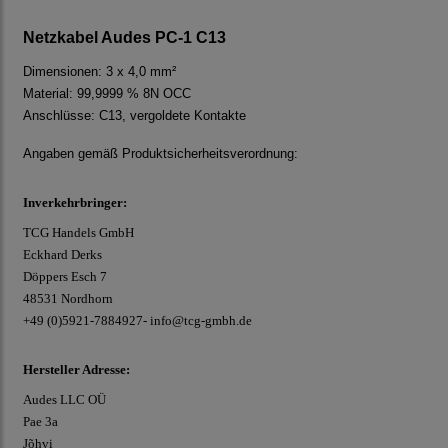
Netzkabel Audes PC-1 C13
Dimensionen: 3 x 4,0 mm²
Material: 99,9999 % 8N OCC
Anschlüsse: C13, vergoldete Kontakte
Angaben gemäß Produktsicherheitsverordnung:
Inverkehrbringer:
TCG Handels GmbH
Eckhard Derks
Döppers Esch 7
48531 Nordhorn
+49 (0)5921-7884927- info@tcg-gmbh.de
Hersteller Adresse:
Audes LLC OÜ
Pae 3a
Jõhvi