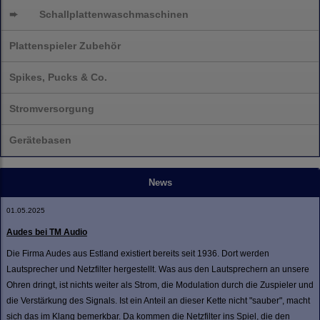
➨
Schallplatten
waschmaschinen
Plattenspieler Zubehör
Spikes, Pucks & Co.
Stromversorgung
Gerätebasen
News
01.05.2025
Audes bei TM Audio
Die Firma Audes aus Estland existiert bereits seit 1936. Dort werden
Lautsprecher und Netzfilter hergestellt. Was aus den Lautsprechern an unsere
Ohren dringt, ist nichts weiter als Strom, die Modulation durch die Zuspieler und
die Verstärkung des Signals. Ist ein Anteil an dieser Kette nicht "sauber", macht
sich das im Klang bemerkbar. Da kommen die Netzfilter ins Spiel, die den