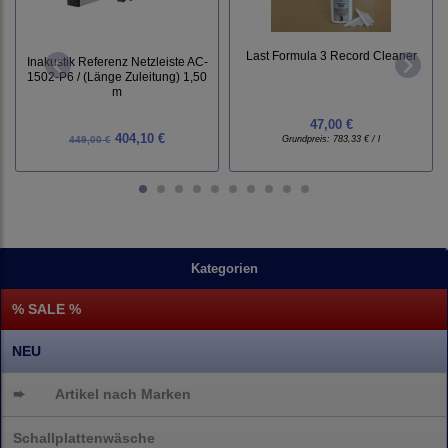
Last Formula 3 Record Cleaner
Inakustik Referenz Netzleiste AC-
1502-P6 / (Länge Zuleitung) 1,50
m
47,00 €
404,10 €
449,00 €
Grundpreis:
783,33 € / l
Kategorien
% SALE %
NEU
➨
Artikel nach Marken
Schallplattenwäsche