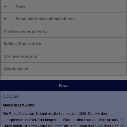
➨
Kabel
➨
Schallplatten
waschmaschinen
Plattenspieler Zubehör
Spikes, Pucks & Co.
Stromversorgung
Gerätebasen
News
01.05.2025
Audes bei TM Audio
Die Firma Audes aus Estland existiert bereits seit 1936. Dort werden
Lautsprecher und Netzfilter hergestellt. Was aus den Lautsprechern an unsere
Ohren dringt, ist nichts weiter als Strom, die Modulation durch die Zuspieler und