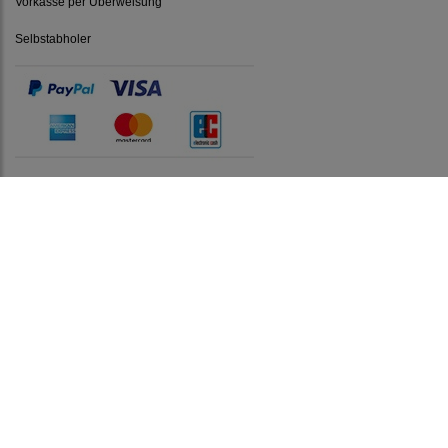
Vorkasse per Überweisung
Selbstabholer
Social Media
teilen
pin it
* Alle Preise inkl. gesetzlicher MwSt., zzgl.
Versandkosten