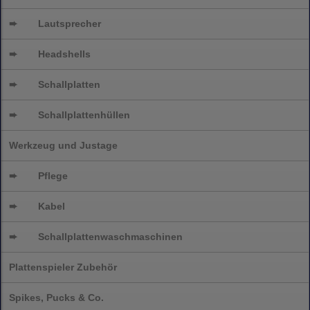
➨
Lautsprecher
➨
Headshells
➨
Schallplatten
➨
Schallplattenhüllen
Werkzeug und Justage
➨
Pflege
➨
Kabel
➨
Schallplatten
waschmaschinen
Plattenspieler Zubehör
Spikes, Pucks & Co.