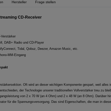
en
Hersteller
Frage stellen
Streaming CD-Receiver
-Verstärker
 FM, DAB+ Radio und CD-Player
ifyConnect, Tidal, Qobuz, Deezer, Amazon Music, etc.
Phono-MM-Eingang
mpakt
rstärkersektion. Oft wird an dieser wichtigen Komponente gespart, weil alles
tschieden, der Technologie unserer traditionellen Vollverstärker treu zu ble
sgangsleistung von 2 x 70 W (an 4 Ohm) und 2 x 48 W (an 8 Ohm). Darüber hi
mator für die Spannungsversorgung. Das sind Eigenschaften, die man in diese