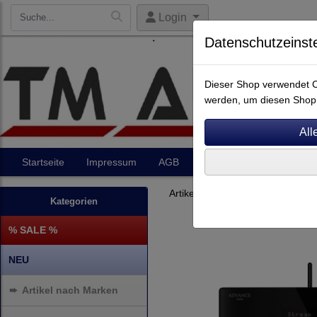
Login
Datenschutzeinst
Dieser Shop verwendet Co
werden, um diesen Shop 
Startseite
Impressum
AGB
Artikel
Kontakt
Artikel nach Marken
A - E
A
Kategorien
% SALE %
NEU
➨
Artikel nach Marken