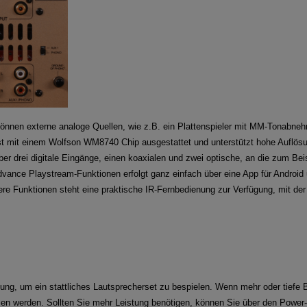
können externe analoge Quellen, wie z.B. ein Plattenspieler mit MM-Tonabn
st mit einem Wolfson WM8740 Chip ausgestattet und unterstützt hohe Auflösu
er drei digitale Eingänge, einen koaxialen und zwei optische, an die zum Be
vance Playstream-Funktionen erfolgt ganz einfach über eine App für Android u
ere Funktionen steht eine praktische IR-Fernbedienung zur Verfügung, mit de
ung, um ein stattliches Lautsprecherset zu bespielen. Wenn mehr oder tiefe
sen werden. Sollten Sie mehr Leistung benötigen, können Sie über den Power