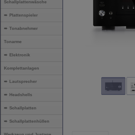
Schallplattenwäsche
➨
Plattenspieler
➨
Tonabnehmer
Tonarme
➨
Elektronik
Komplettanlagen
➨
Lautsprecher
➨
Headshells
➨
Schallplatten
➨
Schallplattenhüllen
Werkzeug und Justage