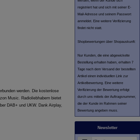
werden, wenn der Kunde sich
registriert hat und sich mit seiner E-
Mail-Adresse und seinem Passwort
anmeldet. Eine weitere Verifizierung
findet nicht statt.
Shopbewertungen über Shopauskunft:
Nur Kunden, die eine abgewickelte
Bestellung erhalten haben, erhalten 7
Tage nach dem Versand der bestellten
Artikel einen individuellen Link zur
Artikelbewertung. Eine weitere
Verifizierung der Bewertung erfolgt
erbunden werden. Die kostenlose
durch uns mittels der Auftragsnummer,
zon Music. Radioliebhabern bietet
die der Kunde im Rahmen seiner
über DAB+ und UKW. Dank Airplay,
Bewertung angeben muss.
Newsletter