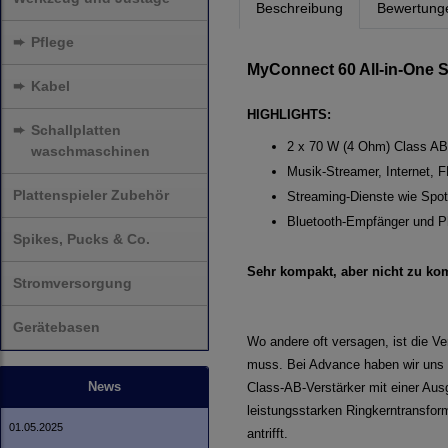
Beschreibung
Bewertung
➨
Pflege
MyConnect 60 All-in-One 
➨
Kabel
HIGHLIGHTS:
➨
Schallplatten
2 x 70 W (4 Ohm) Class AB
waschmaschinen
Musik-Streamer, Internet,
Plattenspieler Zubehör
Streaming-Dienste wie Spot
Bluetooth-Empfänger und 
Spikes, Pucks & Co.
Sehr kompakt, aber nicht zu ko
Stromversorgung
Gerätebasen
Wo andere oft versagen, ist die Ve
muss. Bei Advance haben wir uns en
News
Class-AB-Verstärker mit einer Au
leistungsstarken Ringkerntransfor
01.05.2025
antrifft.