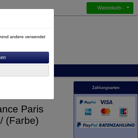
Warenkorb -
ährend andere verwendet
Zahlungsarten
ance Paris
/ (Farbe)