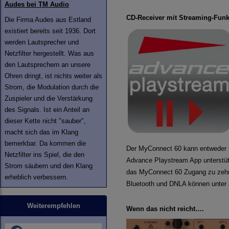
Audes bei TM Audio
CD-Receiver mit Streaming-Funk
Die Firma Audes aus Estland
existiert bereits seit 1936. Dort
werden Lautsprecher und
Netzfilter hergestellt. Was aus
den Lautsprechern an unsere
Ohren dringt, ist nichts weiter als
Strom, die Modulation durch die
Zuspieler und die Verstärkung
des Signals. Ist ein Anteil an
dieser Kette nicht "sauber",
macht sich das im Klang
bemerkbar. Da kommen die
Der MyConnect 60 kann entweder ü
Netzfilter ins Spiel, die den
Advance Playstream App unterstütz
Strom säubern und den Klang
das MyConnect 60 Zugang zu zehn
erheblich verbessern.
Bluetooth und DNLA können unter
Weiterempfehlen
Wenn das nicht reicht….