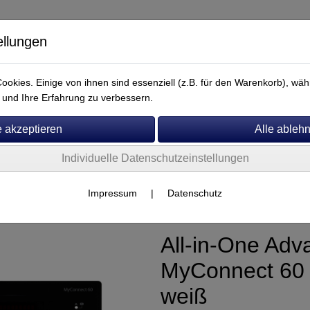
ellungen
okies. Einige von ihnen sind essenziell (z.B. für den Warenkorb), w
und Ihre Erfahrung zu verbessern.
Individuelle Datenschutzeinstellungen
Service
dvance Paris
Impressum
|
Datenschutz
All-in-One Adv
MyConnect 60 
weiß