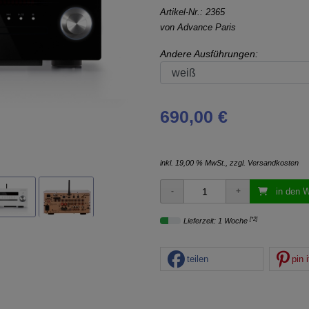
Artikel-Nr.:
2365
von
Advance Paris
Andere Ausführungen:
690,00 €
inkl. 19,00 % MwSt., zzgl.
Versandkosten
in den 
[*2]
Lieferzeit: 1 Woche
teilen
pin i