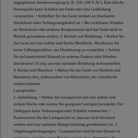
angegebenen Stromversorgung (z. B. 220–240 V AC). Eine falsche
Stromquelle kann Schäden am Gerät oder eine Gefährdung
verursachen. • Schließen Sie das Gerät niemals an überlastete
Steckdosen oder Verlängerungskabel an. • Bei sichtbaren Schäden
an Netzkabeln oder anderen Komponenten darf das Gerät nicht in
Betrieb genommen werden. 3. Betrieb und Belüftung: • Stellen Sie
das Gerät auf eine stabile und flache Oberfläche. Blockieren Sie
keine Lüftungsschlitze, um Überhitzung zu vermeiden. • Achten
Sie auf ausreichend Abstand zu anderen Geräten oder Wänden
(mindestens 10 cm), um eine optimale Belüftung sicherzustellen.
4. Kinder und Haustiere: • Halten Sie das Gerät von Kindern und
Haustieren fern, insbesondere von Kleinteilen, die verschluckt
werden könnten.
Lautsprecher:
1. Aufstellung: • Stellen Sie Lautsprecher auf eine stabile und
sichere Fläche oder nutzen Sie geeignete Lautsprecherständer. Ein
Umkippen kann Verletzungen oder Schäden verursachen. •
Positionieren Sie die Lautsprecher so, dass sie nicht blockiert
werden und eine optimale Klangverteilung gewährleistet ist. 2.
Umgebungsbedingungen: • Lautsprecher sind für den Einsatz in
trockenen, geschlossenen Räumen vorgesehen. Vermeiden Sie