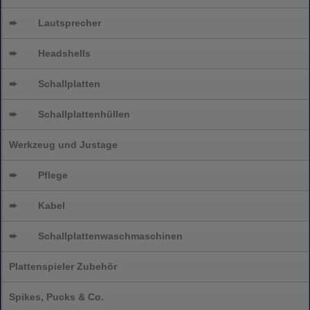
➨
Lautsprecher
➨
Headshells
➨
Schallplatten
➨
Schallplattenhüllen
Werkzeug und Justage
➨
Pflege
➨
Kabel
➨
Schallplatten
waschmaschinen
Plattenspieler Zubehör
Spikes, Pucks & Co.