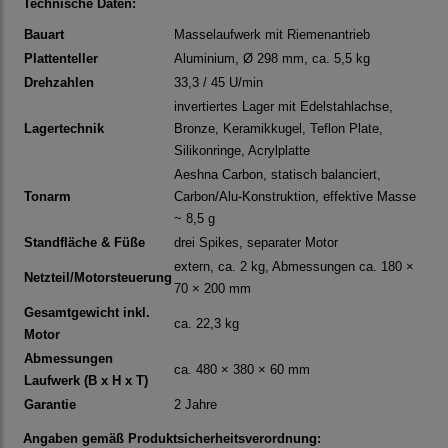
Technische Daten:
Bauart
Masselaufwerk mit Riemenantrieb
Plattenteller
Aluminium, Ø 298 mm, ca. 5,5 kg
Drehzahlen
33,3 / 45 U/min
invertiertes Lager mit Edelstahlachse,
Lagertechnik
Bronze, Keramikkugel, Teflon Plate,
Silikonringe, Acrylplatte
Aeshna Carbon, statisch balanciert,
Tonarm
Carbon/Alu-Konstruktion, effektive Masse
~ 8,5 g
Standfläche & Füße
drei Spikes, separater Motor
extern, ca. 2 kg, Abmessungen ca. 180 ×
Netzteil/Motorsteuerung
70 × 200 mm
Gesamtgewicht inkl.
ca. 22,3 kg
Motor
Abmessungen
ca. 480 × 380 × 60 mm
Laufwerk (B x H x T)
Garantie
2 Jahre
Angaben gemäß Produktsicherheitsverordnung: