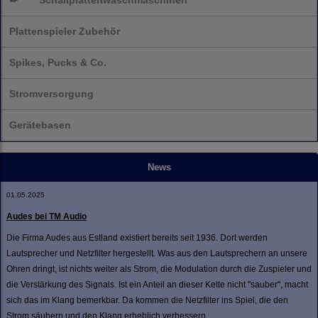
➨
Schallplatten
waschmaschinen
Plattenspieler Zubehör
Spikes, Pucks & Co.
Stromversorgung
Gerätebasen
News
01.05.2025
Audes bei TM Audio
Die Firma Audes aus Estland existiert bereits seit 1936. Dort werden
Lautsprecher und Netzfilter hergestellt. Was aus den Lautsprechern an unsere
Ohren dringt, ist nichts weiter als Strom, die Modulation durch die Zuspieler und
die Verstärkung des Signals. Ist ein Anteil an dieser Kette nicht "sauber", macht
sich das im Klang bemerkbar. Da kommen die Netzfilter ins Spiel, die den
Strom säubern und den Klang erheblich verbessern.