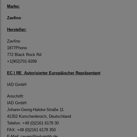
Marke:
Zavfino
Hersteller:
Zavfino
1877Phono
772 Black Rock Rd
+1(902)701-9289
EC | RE Autorisierter Europäischer Repräsentant
IAD GmbH
Anschrift:
IAD GmbH
Johann-Georg-Halske-Straße 11
41352 Korschenbroich, Deutschland
Telefon: +49 (0)2161 6178 30
FAX: +49 (0)2161 6178 350
E-Mail:
ce-rep@iad-gmbh.de