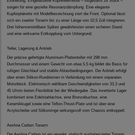
Eloxierung. Eingelassene Kupferelemente – insgesamt 28 Stück –
sorgen für eine gezielte Resonanzdämpfung. Eine elegante
Kupferplakette mit Modellbezeichnung ziert die Front. Optional lässt
sich ein zweiter Tonarm bis zu einer Länge von 10,5 Zoll integrieren.
Drei höhenverstellbare Spikes gewährleisten einen sicheren Stand
und eine wirksame Entkopplung vom Untergrund.
Teller, Lagerung & Antrieb
Der präzise gefertigte Aluminium-Plattenteller mit 298 mm
Durchmesser und einem Gewicht von etwa 5,5 kg bildet die Basis für
ruhigen Gleichlauf und stabile Abtastbedingungen. Der Antrieb erfolgt
über einen Silikon-Rundriemen in Verbindung mit einem separaten
Motorblock. Elektronisch wählbare Geschwindigkeiten von 33,3 und
45 U/min bieten Flexibilität bei der Wiedergabe. Das invertierte Lager
kombiniert eine Edelstahlachse, eine Bronzebuchse, eine
Keramikkugel sowie eine Teflon-Thrust-Plate und ist über eine
Acrylscheibe und Silikonringe wirkungsvoll vom Chassis entkoppelt.
Aeshna Carbon Tonarm
Der Aeshna Carbon ist ein gerader, statisch ausbalancierter Tonarm