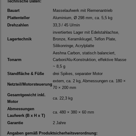
Technische Daten:
Bauart
Masselaufwerk mit Riemenantrieb
Plattenteller
Aluminium, Ø 298 mm, ca. 5,5 kg
Drehzahlen
33,3 / 45 U/min
invertiertes Lager mit Edelstahlachse,
Lagertechnik
Bronze, Keramikkugel, Teflon Plate,
Silikonringe, Acrylplatte
Aeshna Carbon, statisch balanciert,
Tonarm
Carbon/Alu-Konstruktion, effektive Masse
~ 8,5 g
Standfläche & Füße
drei Spikes, separater Motor
extern, ca. 2 kg, Abmessungen ca. 180 ×
Netzteil/Motorsteuerung
70 × 200 mm
Gesamtgewicht inkl.
ca. 22,3 kg
Motor
Abmessungen
ca. 480 × 380 × 60 mm
Laufwerk (B x H x T)
Garantie
2 Jahre
Angaben gemäß Produktsicherheitsverordnung: