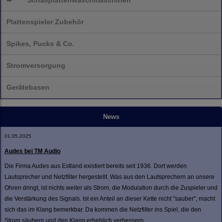
➨
Schallplatten
waschmaschinen
Plattenspieler Zubehör
Spikes, Pucks & Co.
Stromversorgung
Gerätebasen
News
01.05.2025
Audes bei TM Audio
Die Firma Audes aus Estland existiert bereits seit 1936. Dort werden
Lautsprecher und Netzfilter hergestellt. Was aus den Lautsprechern an unsere
Ohren dringt, ist nichts weiter als Strom, die Modulation durch die Zuspieler und
die Verstärkung des Signals. Ist ein Anteil an dieser Kette nicht "sauber", macht
sich das im Klang bemerkbar. Da kommen die Netzfilter ins Spiel, die den
Strom säubern und den Klang erheblich verbessern.