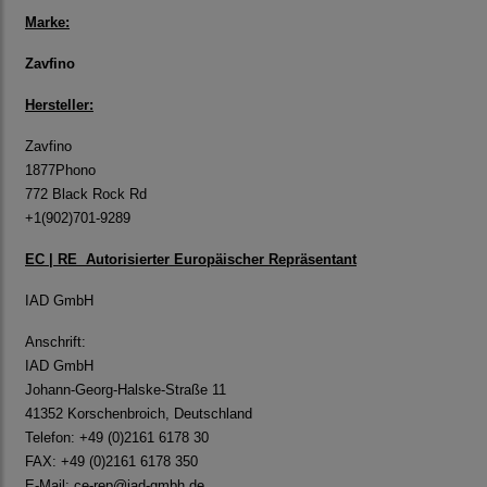
Marke:
Zavfino
Hersteller:
Zavfino
1877Phono
772 Black Rock Rd
+1(902)701-9289
EC | RE Autorisierter Europäischer Repräsentant
IAD GmbH
Anschrift:
IAD GmbH
Johann-Georg-Halske-Straße 11
41352 Korschenbroich, Deutschland
Telefon: +49 (0)2161 6178 30
FAX: +49 (0)2161 6178 350
E-Mail:
ce-rep@iad-gmbh.de