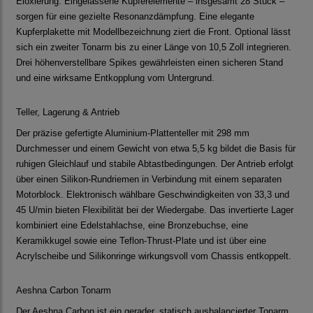
Eloxierung. Eingelassene Kupferelemente – insgesamt 28 Stück –
sorgen für eine gezielte Resonanzdämpfung. Eine elegante
Kupferplakette mit Modellbezeichnung ziert die Front. Optional lässt
sich ein zweiter Tonarm bis zu einer Länge von 10,5 Zoll integrieren.
Drei höhenverstellbare Spikes gewährleisten einen sicheren Stand
und eine wirksame Entkopplung vom Untergrund.
Teller, Lagerung & Antrieb
Der präzise gefertigte Aluminium-Plattenteller mit 298 mm
Durchmesser und einem Gewicht von etwa 5,5 kg bildet die Basis für
ruhigen Gleichlauf und stabile Abtastbedingungen. Der Antrieb erfolgt
über einen Silikon-Rundriemen in Verbindung mit einem separaten
Motorblock. Elektronisch wählbare Geschwindigkeiten von 33,3 und
45 U/min bieten Flexibilität bei der Wiedergabe. Das invertierte Lager
kombiniert eine Edelstahlachse, eine Bronzebuchse, eine
Keramikkugel sowie eine Teflon-Thrust-Plate und ist über eine
Acrylscheibe und Silikonringe wirkungsvoll vom Chassis entkoppelt.
Aeshna Carbon Tonarm
Der Aeshna Carbon ist ein gerader, statisch ausbalancierter Tonarm