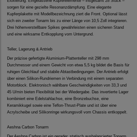
Eloxierung. Eingelassene Kupferelemente – insgesamt 28 Stück –
sorgen für eine gezielte Resonanzdämpfung. Eine elegante
Kupferplakette mit Modellbezeichnung ziert die Front. Optional lässt
sich ein zweiter Tonarm bis zu einer Länge von 10,5 Zoll integrieren.
Drei höhenverstellbare Spikes gewährleisten einen sicheren Stand
und eine wirksame Entkopplung vom Untergrund.
Teller, Lagerung & Antrieb
Der präzise gefertigte Aluminium-Plattenteller mit 298 mm
Durchmesser und einem Gewicht von etwa 5,5 kg bildet die Basis für
ruhigen Gleichlauf und stabile Abtastbedingungen. Der Antrieb erfolgt
über einen Silikon-Rundriemen in Verbindung mit einem separaten
Motorblock. Elektronisch wählbare Geschwindigkeiten von 33,3 und
45 U/min bieten Flexibilität bei der Wiedergabe. Das invertierte Lager
kombiniert eine Edelstahlachse, eine Bronzebuchse, eine
Keramikkugel sowie eine Teflon-Thrust-Plate und ist über eine
Acrylscheibe und Silikonringe wirkungsvoll vom Chassis entkoppelt.
Aeshna Carbon Tonarm
Der Aeshna Carbon ist ein gerader, statisch ausbalancierter Tonarm