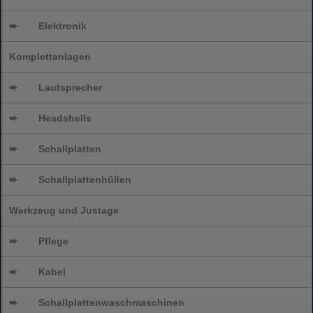
➨
Elektronik
Komplettanlagen
➨
Lautsprecher
➨
Headshells
➨
Schallplatten
➨
Schallplattenhüllen
Werkzeug und Justage
➨
Pflege
➨
Kabel
➨
Schallplatten
waschmaschinen