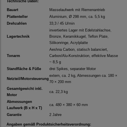
Technische Daten:
Bauart
Masselaufwerk mit Riemenantrieb
Plattenteller
Aluminium, Ø 298 mm, ca. 5,5 kg
Drehzahlen
33,3 / 45 U/min
invertiertes Lager mit Edelstahlachse,
Lagertechnik
Bronze, Keramikkugel, Teflon Plate,
Silikonringe, Acrylplatte
Aeshna Carbon, statisch balanciert,
Tonarm
Carbon/Alu-Konstruktion, effektive Masse
~ 8,5 g
Standfläche & Füße
drei Spikes, separater Motor
extern, ca. 2 kg, Abmessungen ca. 180 ×
Netzteil/Motorsteuerung
70 × 200 mm
Gesamtgewicht inkl.
ca. 22,3 kg
Motor
Abmessungen
ca. 480 × 380 × 60 mm
Laufwerk (B x H x T)
Garantie
2 Jahre
Angaben gemäß Produktsicherheitsverordnung: