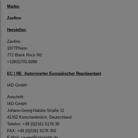
Marke:
Zavfino
Hersteller:
Zavfino
1877Phono
772 Black Rock Rd
+1(902)701-9289
EC | RE Autorisierter Europäischer Repräsentant
IAD GmbH
Anschrift:
IAD GmbH
Johann-Georg-Halske-Straße 11
41352 Korschenbroich, Deutschland
Telefon: +49 (0)2161 6178 30
FAX: +49 (0)2161 6178 350
E-Mail:
ce-rep@iad-gmbh.de