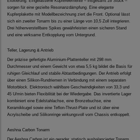
Eloxierung. Eingelassene Kupferelemente – insgesamt 28 Stück –
sorgen für eine gezielte Resonanzdämpfung. Eine elegante
Kupferplakette mit Modellbezeichnung ziert die Front. Optional lässt
sich ein zweiter Tonarm bis zu einer Länge von 10,5 Zoll integrieren.
Drei höhenverstellbare Spikes gewährleisten einen sicheren Stand
und eine wirksame Entkopplung vom Untergrund.
Teller, Lagerung & Antrieb
Der präzise gefertigte Aluminium-Plattenteller mit 298 mm
Durchmesser und einem Gewicht von etwa 5,5 kg bildet die Basis für
ruhigen Gleichlauf und stabile Abtastbedingungen. Der Antrieb erfolgt
über einen Silikon-Rundriemen in Verbindung mit einem separaten
Motorblock. Elektronisch wählbare Geschwindigkeiten von 33,3 und
45 U/min bieten Flexibilität bei der Wiedergabe. Das invertierte Lager
kombiniert eine Edelstahlachse, eine Bronzebuchse, eine
Keramikkugel sowie eine Teflon-Thrust-Plate und ist über eine
Acrylscheibe und Silikonringe wirkungsvoll vom Chassis entkoppelt.
Aeshna Carbon Tonarm
Der Aeshna Carbon ist ein gerader, statisch ausbalancierter Tonarm