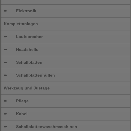
➨
Elektronik
Komplettanlagen
➨
Lautsprecher
➨
Headshells
➨
Schallplatten
➨
Schallplattenhüllen
Werkzeug und Justage
➨
Pflege
➨
Kabel
➨
Schallplatten
waschmaschinen