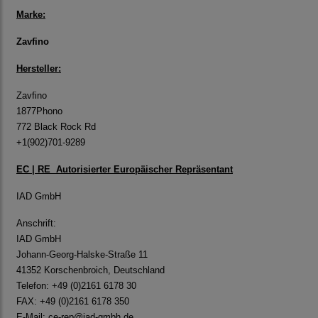
Marke:
Zavfino
Hersteller:
Zavfino
1877Phono
772 Black Rock Rd
+1(902)701-9289
EC | RE Autorisierter Europäischer Repräsentant
IAD GmbH
Anschrift:
IAD GmbH
Johann-Georg-Halske-Straße 11
41352 Korschenbroich, Deutschland
Telefon: +49 (0)2161 6178 30
FAX: +49 (0)2161 6178 350
E-Mail:
ce-rep@iad-gmbh.de