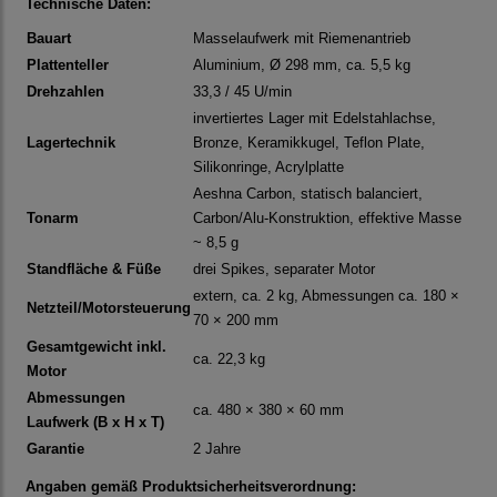
Technische Daten:
Bauart
Masselaufwerk mit Riemenantrieb
Plattenteller
Aluminium, Ø 298 mm, ca. 5,5 kg
Drehzahlen
33,3 / 45 U/min
invertiertes Lager mit Edelstahlachse,
Lagertechnik
Bronze, Keramikkugel, Teflon Plate,
Silikonringe, Acrylplatte
Aeshna Carbon, statisch balanciert,
Tonarm
Carbon/Alu-Konstruktion, effektive Masse
~ 8,5 g
Standfläche & Füße
drei Spikes, separater Motor
extern, ca. 2 kg, Abmessungen ca. 180 ×
Netzteil/Motorsteuerung
70 × 200 mm
Gesamtgewicht inkl.
ca. 22,3 kg
Motor
Abmessungen
ca. 480 × 380 × 60 mm
Laufwerk (B x H x T)
Garantie
2 Jahre
Angaben gemäß Produktsicherheitsverordnung: