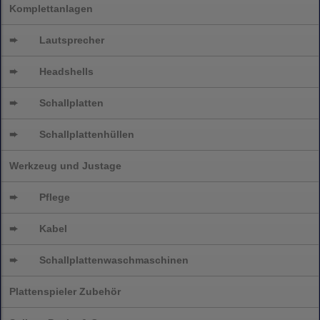
Komplettanlagen
➨
Lautsprecher
➨
Headshells
➨
Schallplatten
➨
Schallplattenhüllen
Werkzeug und Justage
➨
Pflege
➨
Kabel
➨
Schallplatten
waschmaschinen
Plattenspieler Zubehör