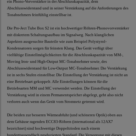
ein Phono-Vorverstärker in der Abschlusskapazität, dem
Abschlusswiderstand und in seiner Verstärkung auf die Anforderungen des
Tonabnehmers feinfühlig einstellbar ist.
Die Pro-Ject Tube Box S2 ist ein hochwertiger Röhren-Phonovorverstärker
mit diskretem Schaltungsaufbau im Signalweg. Nach klanglichen
Aspekten ausgesuchte Bauteile wie zum Beispiel Polystyrol-
Kondensatoren sorgen für feinsten Klang. Das Gerät verfügt über
vielfältige Einstellmöglichkeiten für die Abschlusskapazität von MM-,
Moving Iron- und High-Output MC-Tonabnehmer sowie, des
Abschlusswiderstand für Low-Output MC-Tonabnehmer. Die Verstärkung
ist in sechs Stufen einstellbar. Die Einstellung der Verstärkung ist nicht an
eine Betriebsart gekoppelt. Alle Einstellungen können für die
Betriebsarten MM und MC verwendet werden.
Die Einstellung der
Verstärkung wird in einem Permanentspeicher abgelegt, geht also nicht
verloren auch wenn das Gerät vom Stromnetz getrennt wird.
Die beiden zur besseren Wärmeabfuhr (und schöneren Optik) oben aus
dem Gehäuse ragenden ECC83-Röhren (international als 12AX7
bezeichnet) sind hochwertige Doppeltrioden nach einem
hunderttausendfach produzierten Standard. Die Versorgung mit diesen