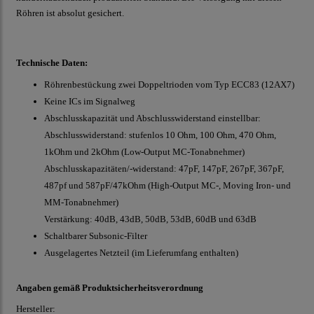
Röhren ist absolut gesichert.
Technische Daten:
Röhrenbestückung zwei Doppeltrioden vom Typ ECC83 (12AX7)
Keine ICs im Signalweg
Abschlusskapazität und Abschlusswiderstand einstellbar:
Abschlusswiderstand: stufenlos 10 Ohm, 100 Ohm, 470 Ohm,
1kOhm und 2kOhm (Low-Output MC-Tonabnehmer)
Abschlusskapazitäten/-widerstand: 47pF, 147pF, 267pF, 367pF,
487pf und 587pF/47kOhm (High-Output MC-, Moving Iron- und
MM-Tonabnehmer)
Verstärkung: 40dB, 43dB, 50dB, 53dB, 60dB und 63dB
Schaltbarer Subsonic-Filter
Ausgelagertes Netzteil (im Lieferumfang enthalten)
Angaben gemäß Produktsicherheitsverordnung
Hersteller: