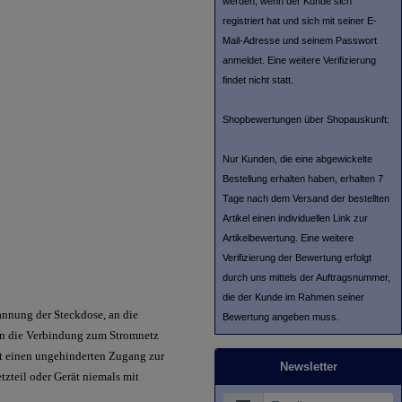
werden, wenn der Kunde sich
registriert hat und sich mit seiner E-
Mail-Adresse und seinem Passwort
anmeldet. Eine weitere Verifizierung
findet nicht statt.
Shopbewertungen über Shopauskunft:
Nur Kunden, die eine abgewickelte
Bestellung erhalten haben, erhalten 7
Tage nach dem Versand der bestellten
Artikel einen individuellen Link zur
Artikelbewertung. Eine weitere
Verifizierung der Bewertung erfolgt
durch uns mittels der Auftragsnummer,
die der Kunde im Rahmen seiner
pannung der Steckdose, an die
Bewertung angeben muss.
ion die Verbindung zum Stromnetz
it einen ungehinderten Zugang zur
Newsletter
tzteil oder Gerät niemals mit