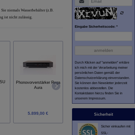
n Sie niemals Wasserbehälter (z.B.
 ist nicht zulässig.
Eingabe Sicherheitscode: *
anmelden
Durch Klicken auf "anmelden" erkläre
ich mich mit der Verarbeitung meiner
persönlichen Daten gemäß der
Datenschutzerklärung
einverstanden.
PSU
Phonovorverstärker Rega
Sie können den Newsletter jederzeit
Project Phonobox S3 B
Pro-J
Aura
kostenlos abbestellen. Die
Kontaktdaten hierzu finden Sie in
unserem Impressum.
5.899,00 €
349,00 €
Sicherheit
Sicher einkaufen mit
SSL-