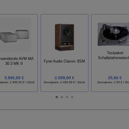
Testpaket
Schallplattenwäsc
noendstufe AVM MA
Fyne Audio Classic 8SM
30.3 MK II
3.990,00 €
2.099,00 €
25,90 €
dpreis:
1.995,00 € / Stück
Grundpreis:
2.099,00 € / Stück
Grundpreis:
2,59 € / St