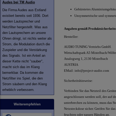
Audes bei TM Audio
Gebürstetes Aluminiumgehäuse
Die Firma Audes aus Estland
existiert bereits seit 1936. Dort
Unsymmetrische und symmetr
werden Lautsprecher und
Netzfilter hergestellt. Was aus
Angaben gemäß Produktsicherheit
den Lautsprechern an unsere
Hersteller:
Ohren dringt, ist nichts weiter als
Strom, die Modulation durch die
AUDIO TUNING Vertriebs GmbH.
Zuspieler und die Verstärkung
Wirtschaftspark A5 Mistelbach/Wilfe
des Signals. Ist ein Anteil an
Analogweg 1, 2130 Mistelbach
dieser Kette nicht "sauber",
AUSTRIA
macht sich das im Klang
EMail: info@project-audio.com
bemerkbar. Da kommen die
Netzfilter ins Spiel, die den
Sicherheitshinweise:
Strom säubern und den Klang
erheblich verbessern.
Verbinden Sie das Netzteil des Gerät
angeschlossen werden soll, der auf 
unterbrechen zu können, muss das St
Weiterempfehlen
Netzsteckdose sicher. Greifen Sie das
feuchten oder nassen Händen an.