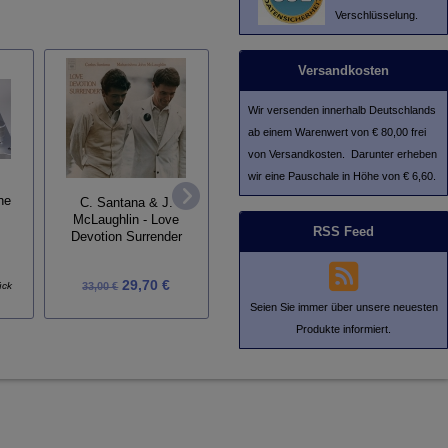
Verschlüsselung.
Versandkosten
Wir versenden innerhalb Deutschlands
ab einem Warenwert von € 80,00 frei
von Versandkosten. Darunter erheben
Vollve
wir eine Pauschale in Höhe von € 6,60.
Plattentellerauflage Leder
he
C. Santana & J.
McLaughlin - Love
RSS Feed
Devotion Surrender
29,70 €
42,90 €
ück
33,00 €
Seien Sie immer über unsere neuesten
Produkte informiert.