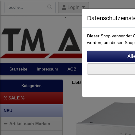
Login
Datenschutzeinst
Dieser Shop verwendet Co
werden, um diesen Shop 
Startseite
Impressum
AGB
Artikel
Kontakt
Elektronik
Phono-Vorverstärk
Kategorien
% SALE %
NEU
➨
Artikel nach Marken