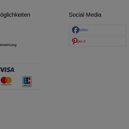
glichkeiten
Social Media
teilen
pin it
erweisung