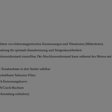
hützt vor elektromagnetischen Einstreuungen und Vibrationen (Mikrofonie)
ltung für optimale Kanaltrennung und Störgeräuschfreiheit
lusswiderstand einstellbar. Der Abschlusswiderstand kann während des Hörens mit 
Tonabnehmer in drei Stufen wählbar
haltbarer Subsonic-Filter
A-Entzerrungskurve
CA/Cinch-Buchsen
eferumfang enthalten)