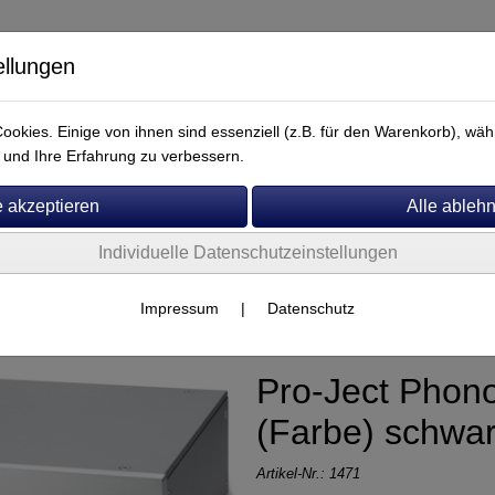
ellungen
okies. Einige von ihnen sind essenziell (z.B. für den Warenkorb), w
und Ihre Erfahrung zu verbessern.
Individuelle Datenschutzeinstellungen
Service
er
Impressum
|
Datenschutz
Pro-Ject Phon
(Farbe) schwa
Artikel-Nr.:
1471