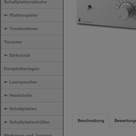
Schallplattenwäsche
➨
Plattenspieler
➨
Tonabnehmer
Tonarme
➨
Elektronik
Komplettanlagen
➨
Lautsprecher
➨
Headshells
➨
Schallplatten
Beschreibung
Bewertung
➨
Schallplattenhüllen
Werkzeug und Justage