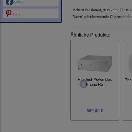
teilen
Achten Sie darauf, dass keine Flüssigk
pin it
Vasen) oder brennende Gegenstände (z
Ähnliche Produkte:
Pro-Ject Power Box
Pho
Phono RS
899,00 €