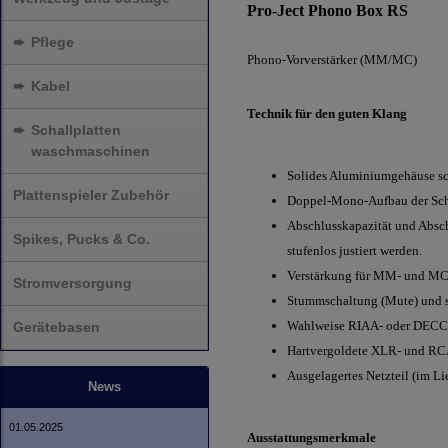
Pro-Ject Phono Box RS
➨
Pflege
Phono-Vorverstärker (MM/MC)
➨
Kabel
Technik für den guten Klang
➨
Schallplatten
waschmaschinen
Solides Aluminiumgehäuse sc
Plattenspieler Zubehör
Doppel-Mono-Aufbau der Scha
Abschlusskapazität und Absch
Spikes, Pucks & Co.
stufenlos justiert werden.
Verstärkung für MM- und MC-
Stromversorgung
Stummschaltung (Mute) und sc
Wahlweise RIAA- oder DECC
Gerätebasen
Hartvergoldete XLR- und R
Ausgelagertes Netzteil (im Li
News
01.05.2025
Ausstattungsmerkmale