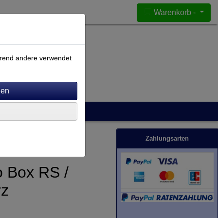
Warenkorb -
ährend andere verwendet
Zahlungsarten
o Box RS /
rz