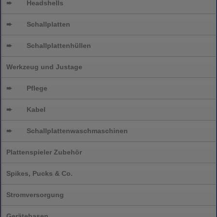
➨
Headshells
➨
Schallplatten
➨
Schallplattenhüllen
Werkzeug und Justage
➨
Pflege
➨
Kabel
➨
Schallplatten
waschmaschinen
Plattenspieler Zubehör
Spikes, Pucks & Co.
Stromversorgung
Gerätebasen