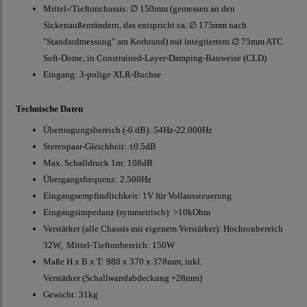
Mittel-/Tieftonchassis: ∅ 150mm (gemessen an den
Sickenaußenrändern, das entspricht ca. ∅ 175mm nach
"Standardmessung" am Korbrand) mit integriertem ∅ 75mm ATC
Soft-Dome, in Constrained-Layer-Damping-Bauweise (CLD)
Eingang: 3-polige XLR-Buchse
Technische Daten
Übertragungsbereich (-6 dB): 54Hz-22.000Hz
Stereopaar-Gleichheit: ±0.5dB
Max. Schalldruck 1m: 108dB
Übergangsfrequenz: 2.500Hz
Eingangsempfindlichkeit: 1V für Vollaussteuerung
Eingangsimpedanz (symmetrisch): >10kOhm
Verstärker (alle Chassis mit eigenem Verstärker): Hochtonbereich
32W, Mittel-Tieftonbereich: 150W
Maße H x B x T: 980 x 370 x 378mm, inkl.
Verstärker (Schallwandabdeckung +28mm)
Gewicht: 31kg