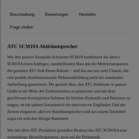
Beschreibung
Bewertungen
Hersteller
Frage stellen
ATC SCM19A Aktivlautsprecher
Wie ihre passive Kompakt-Schwester SCM19 kombiniert die aktive
SCM19A einen kräftigen, raumfüllenden Bass mit der Mittentransparenz
der genialen ATC-Soft-Dome-Kalotte – und das aus nur zwei Chassis, die
eine perfekt dreidimensionale Bühnenabbildung auch bei wandnaher
Aufstellung garantieren. Die geniale Idee, den ATC-Softdome in ganzer
Größe in die Mitte des Tieftontreibers zu platzieren und mit dem
geschlossen konzipierten Gehäuse für höchste Kontrolle und Präzision zu
sorgen, ist ein wahrer Geniestreich der innovativen Engländer. Und mit
diesem eleganten, aktiven Standlautsprecher wird aus einem Tonmöbel
sogar ein schickes Design-Statement.
Wie mit allen ATC-Produkten genießen Besitzer des ATC SCM19A eine
sechsjährige Herstellergarantie, auch auf die Elektronik.