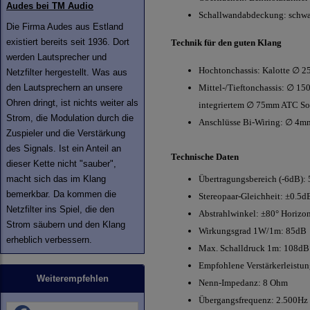
Audes bei TM Audio
Schallwandabdeckung: schwar
Die Firma Audes aus Estland
existiert bereits seit 1936. Dort
Technik für den guten Klang
werden Lautsprecher und
Hochtonchassis: Kalotte ∅ 
Netzfilter hergestellt. Was aus
den Lautsprechern an unsere
Mittel-/Tieftonchassis: ∅ 1
Ohren dringt, ist nichts weiter als
integriertem ∅ 75mm ATC So
Strom, die Modulation durch die
Anschlüsse Bi-Wiring: ∅ 4mm
Zuspieler und die Verstärkung
des Signals. Ist ein Anteil an
Technische Daten
dieser Kette nicht "sauber",
macht sich das im Klang
Übertragungsbereich (-6dB):
bemerkbar. Da kommen die
Stereopaar-Gleichheit: ±0.5d
Netzfilter ins Spiel, die den
Abstrahlwinkel: ±80° Horizont
Strom säubern und den Klang
Wirkungsgrad 1W/1m: 85dB
erheblich verbessern.
Max. Schalldruck 1m: 108dB
Empfohlene Verstärkerleistu
Weiterempfehlen
Nenn-Impedanz: 8 Ohm
Übergangsfrequenz: 2.500Hz