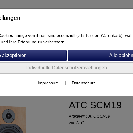
ellungen
okies. Einige von ihnen sind essenziell (z.B. für den Warenkorb), w
und Ihre Erfahrung zu verbessern.
Individuelle Datenschutzeinstellungen
Service
her
Impressum
|
Datenschutz
ATC SCM19
Artikel-Nr.:
ATC SCM19
von
ATC