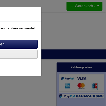
Warenkorb -
ährend andere verwendet
Zahlungsarten