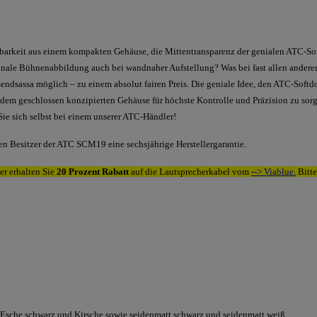
barkeit aus einem kompakten Gehäuse, die Mittentransparenz der genialen ATC-S
onale Bühnenabbildung auch bei wandnaher Aufstellung? Was bei fast allen andere
ndsassa möglich – zu einem absolut fairen Preis. Die geniale Idee, den ATC-Softd
t dem geschlossen konzipierten Gehäuse für höchste Kontrolle und Präzision zu sorge
ie sich selbst bei einem unserer ATC-Händler!
n Besitzer der ATC SCM19 eine sechsjährige Herstellergarantie.
er erhalten Sie
20 Prozent
Rabatt
auf die Lautsprecherkabel vom
--> Viablue.
Bitte
 Esche schwarz und Kirsche sowie seidenmatt schwarz und seidenmatt weiß