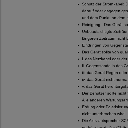
Schutz der Stromkabel: Di
darauf oder dagegen ges
und dem Punkt, an dem si
Reinigung - Das Gerät so
Unbeaufsichtigte Zeiträu
längeren Zeitraum nicht b
Eindringen von Gegenstän
Das Gerät sollte von qua
i. das Netzkabel oder de
ii. Gegenstände in das Ge
iii. das Gerät Regen ode
iv. das Gerät nicht norma
v. das Gerät heruntergef
Der Benutzer sollte nich
Alle anderen Wartungsarb
Erdung oder Polarisierun
nicht unterbrochen wird.
Die Aktivlautsprecher SC
gedrückt wird. Der C1 Sub