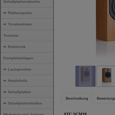
Schallplattenwäsche
➨
Plattenspieler
➨
Tonabnehmer
Tonarme
➨
Elektronik
Komplettanlagen
➨
Lautsprecher
➨
Headshells
➨
Schallplatten
Beschreibung
Bewertung
➨
Schallplattenhüllen
ATC SCM19
Werkzeug und Justage