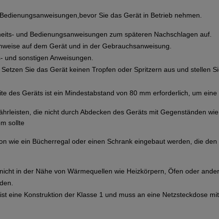
d Bedienungsanweisungen,bevor Sie das Gerät in Betrieb nehmen.
heits- und Bedienungsanweisungen zum späteren Nachschlagen auf.
inweise auf dem Gerät und in der Gebrauchsanweisung.
bs- und sonstigen Anweisungen.
 Setzen Sie das Gerät keinen Tropfen oder Spritzern aus und stellen S
ite des Geräts ist ein Mindestabstand von 80 mm erforderlich, um eine
ährleisten, die nicht durch Abdecken des Geräts mit Gegenständen wi
m sollte
lation wie ein Bücherregal oder einen Schrank eingebaut werden, die d
 nicht in der Nähe von Wärmequellen wie Heizkörpern, Öfen oder and
rden.
ist eine Konstruktion der Klasse 1 und muss an eine Netzsteckdose m