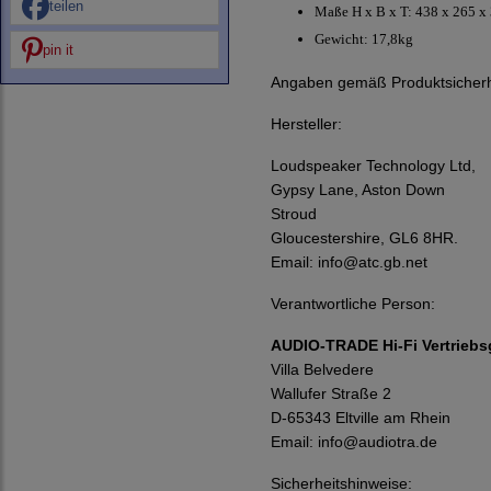
teilen
Maße H x B x T: 438 x 265
Gewicht: 17,8kg
pin it
Angaben gemäß Produktsicherh
Hersteller:
Loudspeaker Technology Ltd,
Gypsy Lane, Aston Down
Stroud
Gloucestershire, GL6 8HR.
Email:
info@atc.gb.net
Verantwortliche Person:
AUDIO-TRADE Hi-Fi Vertriebs
Villa Belvedere
Wallufer Straße 2
D-65343 Eltville am Rhein
Email:
info@audiotra.de
Sicherheitshinweise: