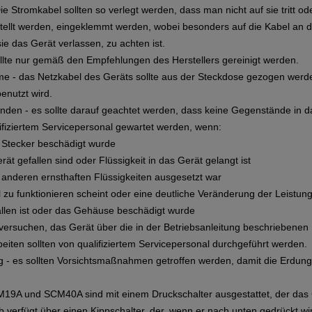
e Stromkabel sollten so verlegt werden, dass man nicht auf sie tritt o
tellt werden, eingeklemmt werden, wobei besonders auf die Kabel an 
e das Gerät verlassen, zu achten ist.
llte nur gemäß den Empfehlungen des Herstellers gereinigt werden.
me - das Netzkabel des Geräts sollte aus der Steckdose gezogen werd
enutzt wird.
den - es sollte darauf geachtet werden, dass keine Gegenstände in da
lifiziertem Servicepersonal gewartet werden, wenn:
r Stecker beschädigt wurde
rät gefallen sind oder Flüssigkeit in das Gerät gelangt ist
r anderen ernsthaften Flüssigkeiten ausgesetzt war
l zu funktionieren scheint oder eine deutliche Veränderung der Leistung
allen ist oder das Gehäuse beschädigt wurde
t versuchen, das Gerät über die in der Betriebsanleitung beschrieben
eiten sollten von qualifiziertem Servicepersonal durchgeführt werden.
g - es sollten Vorsichtsmaßnahmen getroffen werden, damit die Erdung
M19A und SCM40A sind mit einem Druckschalter ausgestattet, der das 
 verfügt über einen Kippschalter, der, wenn er nach unten gedrückt wir