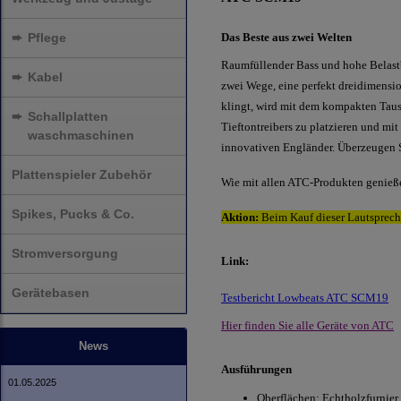
➨
Pflege
Das Beste aus zwei Welten
Raumfüllender Bass und hohe Belast
➨
Kabel
zwei Wege, eine perfekt dreidimensi
klingt, wird mit dem kompakten Tause
➨
Schallplatten
Tieftontreibers zu platzieren und mi
waschmaschinen
innovativen Engländer. Überzeugen S
Plattenspieler Zubehör
Wie mit allen ATC-Produkten genieße
Spikes, Pucks & Co.
Aktion:
Beim Kauf dieser Lautsprech
Stromversorgung
Link:
Gerätebasen
Testbericht Lowbeats ATC SCM19
Hier finden Sie alle Geräte von ATC
News
Ausführungen
01.05.2025
Oberflächen: Echtholzfurnier