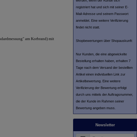
werden, wenn der Kunde sich
registriert hat und sich mit seiner E-
Mail-Adresse und seinem Passwort
anmeldet. Eine weitere Verifizierung
findet nicht statt.
andardmessung" am Korbrand) mit
Shopbewertungen über Shopauskunft:
Nur Kunden, die eine abgewickelte
Bestellung erhalten haben, erhalten 7
Tage nach dem Versand der bestellten
Artikel einen individuellen Link zur
Artikelbewertung. Eine weitere
Verifizierung der Bewertung erfolgt
durch uns mittels der Auftragsnummer,
die der Kunde im Rahmen seiner
Bewertung angeben muss.
Newsletter