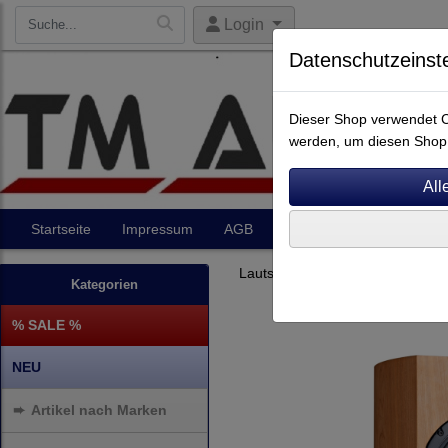
Login
Datenschutzeinst
Dieser Shop verwendet Co
werden, um diesen Shop 
Startseite
Impressum
AGB
Artikel
Kontakt
Lautsprecher
Regallautsprec
Kategorien
% SALE %
NEU
➨
Artikel nach Marken