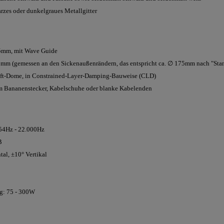
zes oder dunkelgraues Metallgitter
25mm, mit Wave Guide
50mm (gemessen an den Sickenaußenrändern, das entspricht ca. ∅ 175mm nach "St
ft-Dome, in Constrained-Layer-Damping-Bauweise (CLD)
 Bananenstecker, Kabelschuhe oder blanke Kabelenden
 54Hz - 22.000Hz
B
al, ±10° Vertikal
ng: 75 - 300W