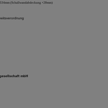
 x 334mm (Schallwandabdeckung +28mm)
eitsverordnung
gesellschaft mbH