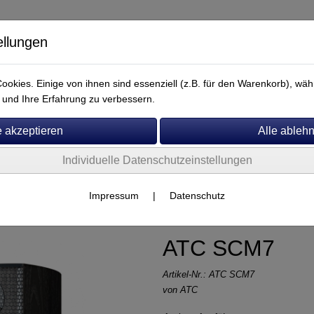
ellungen
okies. Einige von ihnen sind essenziell (z.B. für den Warenkorb), w
und Ihre Erfahrung zu verbessern.
Individuelle Datenschutzeinstellungen
Service
ATC
Impressum
|
Datenschutz
ATC SCM7
Artikel-Nr.:
ATC SCM7
von
ATC