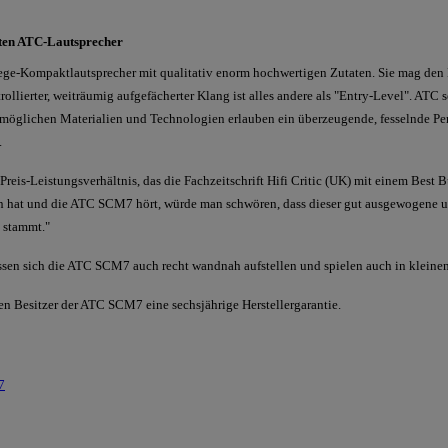
nsten ATC-Lautsprecher
e-Kompaktlautsprecher mit qualitativ enorm hochwertigen Zutaten. Sie mag den 
rollierter, weiträumig aufgefächerter Klang ist alles andere als "Entry-Level". ATC
tmöglichen Materialien und Technologien erlauben ein überzeugende, fesselnde Per
.
s Preis-Leistungsverhältnis, das die Fachzeitschrift Hifi Critic (UK) mit einem Be
n hat und die ATC SCM7 hört, würde man schwören, dass dieser gut ausgewogene un
l stammt."
sen sich die ATC SCM7 auch recht wandnah aufstellen und spielen auch in kleine
n Besitzer der ATC SCM7 eine sechsjährige Herstellergarantie.
7