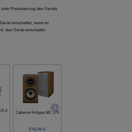
 oder Polarisierung des Geräts
Gerät einschaltet, wenn er
d, das Gerät einschaltet.
Custo
CA-2
Cabasse Antigua MC 170
ATC SCM40
578,00 €