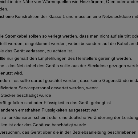
 nicht in der Nähe von Wärmequellen wie Heizkörpern, Öfen oder and
rden.
ist eine Konstruktion der Klasse 1 und muss an eine Netzsteckdose m
e Stromkabel sollten so verlegt werden, dass man nicht auf sie tritt o
tellt werden, eingeklemmt werden, wobei besonders auf die Kabel an 
e das Gerät verlassen, zu achten ist.
llte nur gemäß den Empfehlungen des Herstellers gereinigt werden.
me - das Netzkabel des Geräts sollte aus der Steckdose gezogen werd
enutzt wird.
den - es sollte darauf geachtet werden, dass keine Gegenstände in da
lifiziertem Servicepersonal gewartet werden, wenn:
r Stecker beschädigt wurde
rät gefallen sind oder Flüssigkeit in das Gerät gelangt ist
r anderen ernsthaften Flüssigkeiten ausgesetzt war
l zu funktionieren scheint oder eine deutliche Veränderung der Leistung
allen ist oder das Gehäuse beschädigt wurde
t versuchen, das Gerät über die in der Betriebsanleitung beschrieben