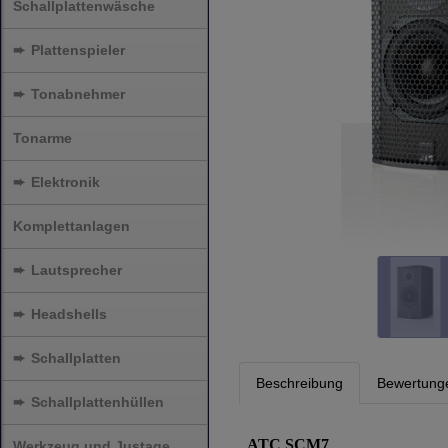
Schallplattenwäsche
➨
Plattenspieler
➨
Tonabnehmer
Tonarme
➨
Elektronik
Komplettanlagen
➨
Lautsprecher
➨
Headshells
➨
Schallplatten
Beschreibung
Bewertung
➨
Schallplattenhüllen
ATC SCM7
Werkzeug und Justage