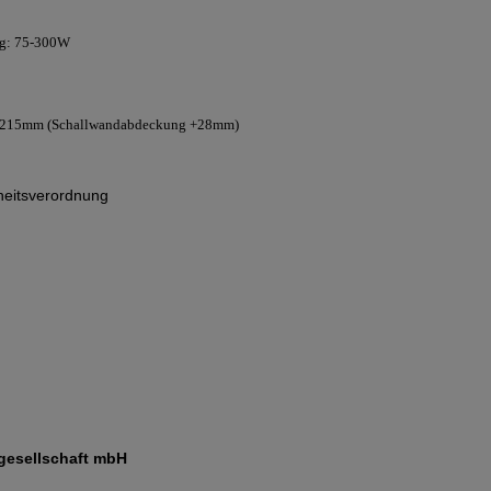
ng: 75-300W
 x 215mm (Schallwandabdeckung +28mm)
eitsverordnung
gesellschaft mbH