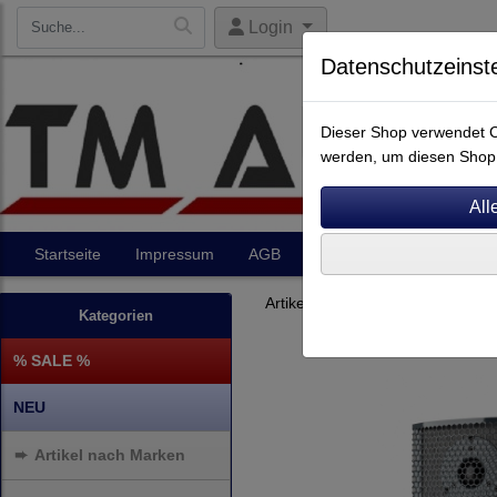
Login
Datenschutzeinst
Dieser Shop verwendet Co
werden, um diesen Shop 
Startseite
Impressum
AGB
Artikel
Kontakt
Artikel nach Marken
A - E
Kategorien
% SALE %
NEU
➨
Artikel nach Marken