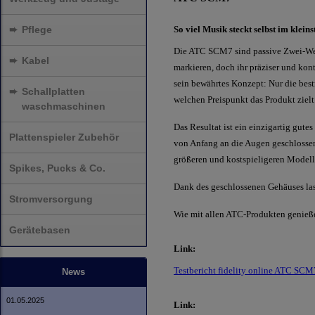
➨
Pflege
So viel Musik steckt selbst im klei
Die ATC SCM7 sind passive Zwei-Weg
➨
Kabel
markieren, doch ihr präziser und kont
sein bewährtes Konzept: Nur die bes
➨
Schallplatten
welchen Preispunkt das Produkt zielt
waschmaschinen
Das Resultat ist ein einzigartig gute
Plattenspieler Zubehör
von Anfang an die Augen geschlosse
größeren und kostspieligeren Model
Spikes, Pucks & Co.
Dank des geschlossenen Gehäuses las
Stromversorgung
Wie mit allen ATC-Produkten genieße
Gerätebasen
Link:
Testbericht fidelity online ATC SCM
News
01.05.2025
Link: