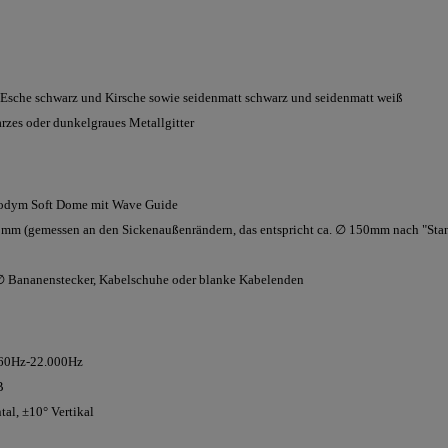
 Esche schwarz und Kirsche sowie seidenmatt schwarz und seidenmatt weiß
zes oder dunkelgraues Metallgitter
odym Soft Dome mit Wave Guide
25mm (gemessen an den Sickenaußenrändern, das entspricht ca. ∅ 150mm nach "St
 Bananenstecker, Kabelschuhe oder blanke Kabelenden
 60Hz-22.000Hz
B
al, ±10° Vertikal