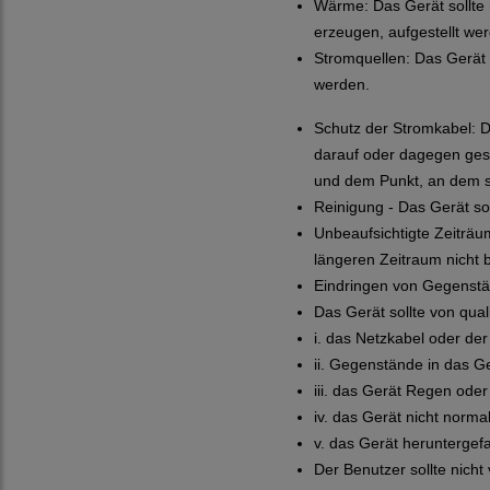
Wärme: Das Gerät sollte
erzeugen, aufgestellt we
Stromquellen: Das Gerät 
werden.
Schutz der Stromkabel: Di
darauf oder dagegen ges
und dem Punkt, an dem si
Reinigung - Das Gerät so
Unbeaufsichtigte Zeiträu
längeren Zeitraum nicht b
Eindringen von Gegenstän
Das Gerät sollte von qua
i. das Netzkabel oder de
ii. Gegenstände in das Ge
iii. das Gerät Regen ode
iv. das Gerät nicht norma
v. das Gerät heruntergef
Der Benutzer sollte nich