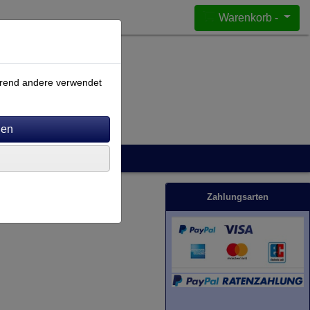
Warenkorb -
ährend andere verwendet
Zahlungsarten