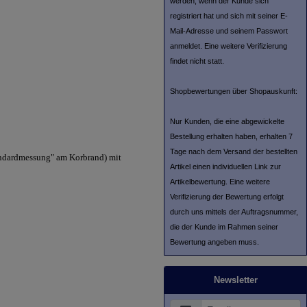
werden, wenn der Kunde sich
registriert hat und sich mit seiner E-
Mail-Adresse und seinem Passwort
anmeldet. Eine weitere Verifizierung
findet nicht statt.
Shopbewertungen über Shopauskunft:
Nur Kunden, die eine abgewickelte
Bestellung erhalten haben, erhalten 7
Tage nach dem Versand der bestellten
andardmessung" am Korbrand) mit
Artikel einen individuellen Link zur
Artikelbewertung. Eine weitere
Verifizierung der Bewertung erfolgt
durch uns mittels der Auftragsnummer,
die der Kunde im Rahmen seiner
Bewertung angeben muss.
Newsletter