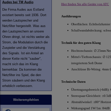
Audes bei TM Audio
Hier finden Sie alle Geräte von ATC
Die Firma Audes aus Estland
existiert bereits seit 1936. Dort
Ausführungen
werden Lautsprecher und
Oberflächen: Echtholzfurnier
Netzfilter hergestellt. Was aus
Schallwandabdeckung: schwar
den Lautsprechern an unsere
Ohren dringt, ist nichts weiter als
Strom, die Modulation durch die
Technik für den guten Klang
Zuspieler und die Verstärkung
Hochtonchassis: ∅ 25mm Ne
des Signals. Ist ein Anteil an
Mittel-/Tieftonchassis: ∅ 1
dieser Kette nicht "sauber",
integriertem Soft Dome
macht sich das im Klang
Anschlüsse Bi-Wiring: 4mm ∅
bemerkbar. Da kommen die
Netzfilter ins Spiel, die den
Strom säubern und den Klang
Technische Daten
erheblich verbessern.
Übertragungsbereich (-6dB):
Stereopaar-Gleichheit: ±0.5d
Weiterempfehlen
Abstrahlwinkel: ±80° Horizont
Wirkungsgrad 1W/1m: 84dB