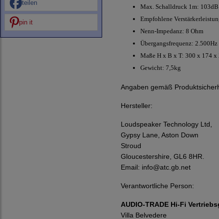
teilen
Max. Schalldruck 1m: 103dB
Empfohlene Verstärkerleistu
pin it
Nenn-Impedanz: 8 Ohm
Übergangsfrequenz: 2.500Hz
Maße H x B x T: 300 x 174
Gewicht: 7,5kg
Angaben gemäß Produktsicherh
Hersteller:
Loudspeaker Technology Ltd,
Gypsy Lane, Aston Down
Stroud
Gloucestershire, GL6 8HR.
Email:
info@atc.gb.net
Verantwortliche Person:
AUDIO-TRADE Hi-Fi Vertriebs
Villa Belvedere