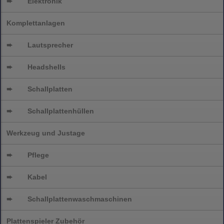
➨
Elektronik
Komplettanlagen
➨
Lautsprecher
➨
Headshells
➨
Schallplatten
➨
Schallplattenhüllen
Werkzeug und Justage
➨
Pflege
➨
Kabel
➨
Schallplatten
waschmaschinen
Plattenspieler Zubehör