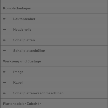
Komplettanlagen
➨
Lautsprecher
➨
Headshells
➨
Schallplatten
➨
Schallplattenhüllen
Werkzeug und Justage
➨
Pflege
➨
Kabel
➨
Schallplatten
waschmaschinen
Plattenspieler Zubehör