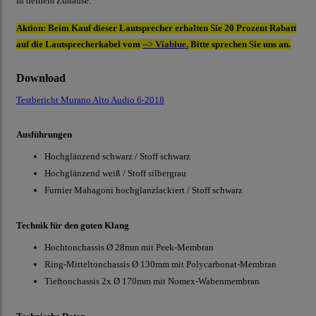
in deinem Zuhause.
Aktion:
Beim Kauf dieser Lautsprecher erhalten Sie
20 Prozent
Rabatt
auf die Lautsprecherkabel vom
--> Viablue.
Bitte sprechen Sie uns an.
Download
Testbericht Murano Alto Audio 6-2018
Ausführungen
Hochglänzend schwarz / Stoff schwarz
Hochglänzend weiß / Stoff silbergrau
Furnier Mahagoni hochglanzlackiert / Stoff schwarz
Technik für den guten Klang
Hochtonchassis Ø 28mm mit Peek-Membran
Ring-Mitteltonchassis Ø 130mm mit Polycarbonat-Membran
Tieftonchassis 2x Ø 170mm mit Nomex-Wabenmembran