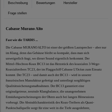
Beschreibung
Bewertungen
Hersteller
Frage stellen
Cabasse Murano Alto
Fast wie die TARDIS ...
Die Cabasse MURANO ALTO ist einer der größten Lautsprecher – aber nur
im Klang, denn das Gehäuse bleibt so kompakt, dass man sich
unweigerlich fragt, wo dieser Sound eigentlich herkommt. Der
Mittel-/Hochton-Koax BC13 ist das Herzstück des koaxialen 3-Wege-
Koaxialtreibers TC23, der im Flaggschiff Cabasse L'Océan zum Einsatz
kommt. Der TC23 – und damit auch der BC13 – wird in unserer
französischen Manufaktur gefertigt und unterliegt sorgfältigen
Qualitätssicherungsmaßnahmen. Der BC13 garantiert eine
originalgetreue, neutrale Klangbalance, die unangenehmen
Ermüdungserscheinungen der Ohren auch bei langen Hörsessions
vorbeugt. Die Abstrahlcharakteristik des Koax-Treibers als Quasi-
Punktschallquelle sorgt für eine weit in die Tiefe ausgedehnte,