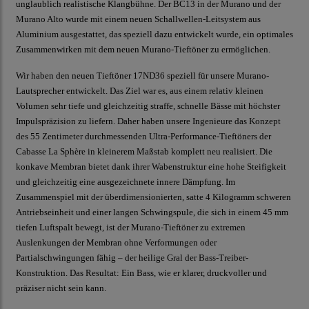
unglaublich realistische Klangbühne. Der BC13 in der Murano und der
Murano Alto wurde mit einem neuen Schallwellen-Leitsystem aus
Aluminium ausgestattet, das speziell dazu entwickelt wurde, ein optimales
Zusammenwirken mit dem neuen Murano-Tieftöner zu ermöglichen.
Wir haben den neuen Tieftöner 17ND36 speziell für unsere Murano-
Lautsprecher entwickelt. Das Ziel war es, aus einem relativ kleinen
Volumen sehr tiefe und gleichzeitig straffe, schnelle Bässe mit höchster
Impulspräzision zu liefern. Daher haben unsere Ingenieure das Konzept
des 55 Zentimeter durchmessenden Ultra-Performance-Tieftöners der
Cabasse La Sphère in kleinerem Maßstab komplett neu realisiert. Die
konkave Membran bietet dank ihrer Wabenstruktur eine hohe Steifigkeit
und gleichzeitig eine ausgezeichnete innere Dämpfung. Im
Zusammenspiel mit der überdimensionierten, satte 4 Kilogramm schweren
Antriebseinheit und einer langen Schwingspule, die sich in einem 45 mm
tiefen Luftspalt bewegt, ist der Murano-Tieftöner zu extremen
Auslenkungen der Membran ohne Verformungen oder
Partialschwingungen fähig – der heilige Gral der Bass-Treiber-
Konstruktion. Das Resultat: Ein Bass, wie er klarer, druckvoller und
präziser nicht sein kann.