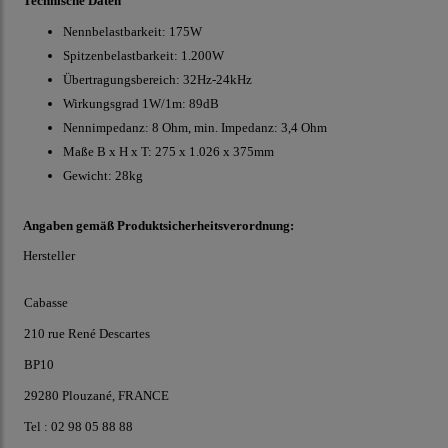
Technische Daten
Nennbelastbarkeit: 175W
Spitzenbelastbarkeit: 1.200W
Übertragungsbereich: 32Hz-24kHz
Wirkungsgrad 1W/1m: 89dB
Nennimpedanz: 8 Ohm, min. Impedanz: 3,4 Ohm
Maße B x H x T: 275 x 1.026 x 375mm
Gewicht: 28kg
Angaben gemäß Produktsicherheitsverordnung:
Hersteller
Cabasse
210 rue René Descartes
BP10
29280 Plouzané, FRANCE
Tel : 02 98 05 88 88