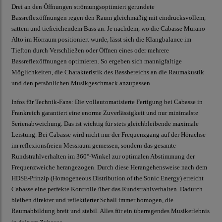
Drei an den Öffnungen strömungsoptimiert gerundete
Bassreflexöffnungen regen den Raum gleichmäßig mit eindrucksvollem,
sattem und tiefreichendem Bass an. Je nachdem, wo die Cabasse Murano
Alto im Hörraum positioniert wurde, lässt sich die Klangbalance im
Tiefton durch Verschließen oder Öffnen eines oder mehrere
Bassreflexöffnungen optimieren. So ergeben sich mannigfaltige
Möglichkeiten, die Charakteristik des Bassbereichs an die Raumakustik
und den persönlichen Musikgeschmack anzupassen.
Infos für Technik-Fans: Die vollautomatisierte Fertigung bei Cabasse in
Frankreich garantiert eine enorme Zuverlässigkeit und nur minimalste
Serienabweichung. Das ist wichtig für stets gleichbleibende maximale
Leistung. Bei Cabasse wird nicht nur der Frequenzgang auf der Hörachse
im reflexionsfreien Messraum gemessen, sondern das gesamte
Rundstrahlverhalten im 360°-Winkel zur optimalen Abstimmung der
Frequenzweiche herangezogen. Durch diese Herangehensweise nach dem
HDSE-Prinzip (Homogeneous Distribution of the Sonic Energy) erreicht
Cabasse eine perfekte Kontrolle über das Rundstrahlverhalten. Dadurch
bleiben direkter und reflektierter Schall immer homogen, die
Raumabbildung breit und stabil. Alles für ein überragendes Musikerlebnis