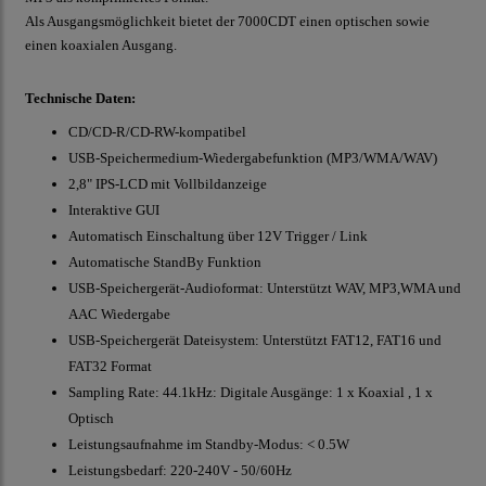
Als Ausgangsmöglichkeit bietet der 7000CDT einen optischen sowie
einen koaxialen Ausgang.
Technische Daten:
CD/CD-R/CD-RW-kompatibel
USB-Speichermedium-Wiedergabefunktion (MP3/WMA/WAV)
2,8" IPS-LCD mit Vollbildanzeige
Interaktive GUI
Automatisch Einschaltung über 12V Trigger / Link
Automatische StandBy Funktion
USB-Speichergerät-Audioformat: Unterstützt WAV, MP3,WMA und
AAC Wiedergabe
USB-Speichergerät Dateisystem: Unterstützt FAT12, FAT16 und
FAT32 Format
Sampling Rate: 44.1kHz: Digitale Ausgänge: 1 x Koaxial , 1 x
Optisch
Leistungsaufnahme im Standby-Modus: < 0.5W
Leistungsbedarf: 220-240V - 50/60Hz