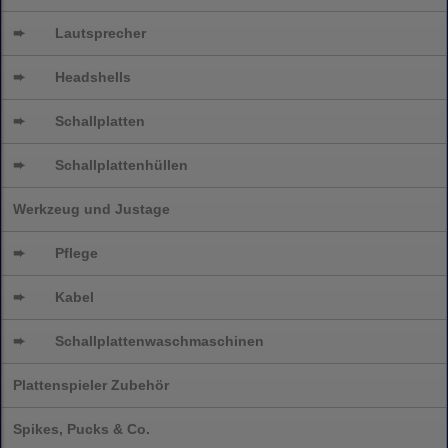
➨
Lautsprecher
➨
Headshells
➨
Schallplatten
➨
Schallplattenhüllen
Werkzeug und Justage
➨
Pflege
➨
Kabel
➨
Schallplatten
waschmaschinen
Plattenspieler Zubehör
Spikes, Pucks & Co.